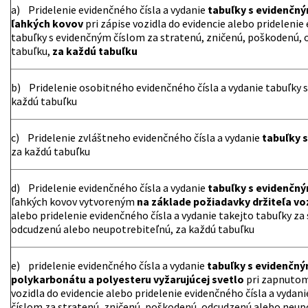
a) Pridelenie evidenčného čísla a vydanie
tabuľky s evidenčný
ľahkých kovov
pri zápise vozidla do evidencie alebo pridelenie
tabuľky s evidenčným číslom za stratenú, zničenú, poškodenú,
tabuľku,
za každú tabuľku
b) Pridelenie osobitného evidenčného čísla a vydanie tabuľky
každú tabuľku
c) Pridelenie zvláštneho evidenčného čísla a vydanie
tabuľky 
za každú tabuľku
d) Pridelenie evidenčného čísla a vydanie
tabuľky s evidenčn
ľahkých kovov vytvoreným
na základe požiadavky držiteľa vo
alebo pridelenie evidenčného čísla a vydanie takejto tabuľky za
odcudzenú alebo neupotrebiteľnú, za každú tabuľku
e) pridelenie evidenčného čísla a vydanie
tabuľky s evidenčný
polykarbonátu a polyesteru vyžarujúcej svetlo
pri zapnutom 
vozidla do evidencie alebo pridelenie evidenčného čísla a vydan
číslom za stratenú, zničenú, poškodenú, odcudzenú alebo neup