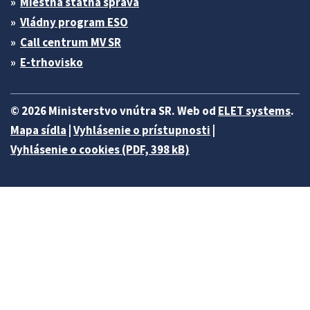
Miestna štátna správa
Vládny program ESO
Call centrum MV SR
E-trhovisko
© 2026 Ministerstvo vnútra SR. Web od
ELET systems
.
Mapa sídla
|
Vyhlásenie o prístupnosti
|
Vyhlásenie o cookies (PDF, 398 kB)