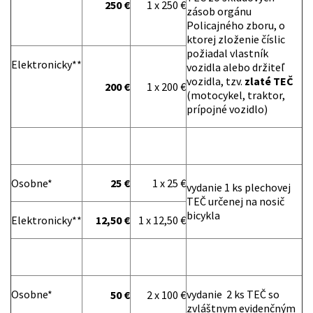
250 €
1 x 250 €
zásob orgánu
Policajného zboru, o
ktorej zloženie číslic
požiadal vlastník
Elektronicky**
vozidla alebo držiteľ
vozidla, tzv.
zlaté TEČ
200 €
1 x 200 €
(motocykel, traktor,
prípojné vozidlo)
Osobne*
25 €
1 x 25 €
vydanie 1 ks plechovej
TEČ určenej na nosič
bicykla
Elektronicky**
12,50 €
1 x 12,50 €
Osobne*
vydanie 2 ks TEČ so
50 €
2 x 100 €
zvláštnym evidenčným