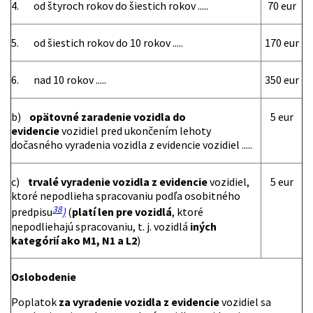
4. od štyroch rokov do šiestich rokov .....
70 eur
5. od šiestich rokov do 10 rokov .....
170 eur
6. nad 10 rokov .....
350 eur
b)
opätovné zaradenie vozidla do
5 eur
evidencie
vozidiel pred ukončením lehoty
dočasného vyradenia vozidla z evidencie vozidiel .....
c)
trvalé vyradenie vozidla z evidencie
vozidiel,
5 eur
ktoré nepodlieha spracovaniu podľa osobitného
38
predpisu
)
(
platí len pre vozidlá
, ktoré
nepodliehajú spracovaniu, t. j. vozidlá
iných
kategórií ako M1, N1 a L2
)
Oslobodenie
Poplatok
za vyradenie vozidla z evidencie
vozidiel sa