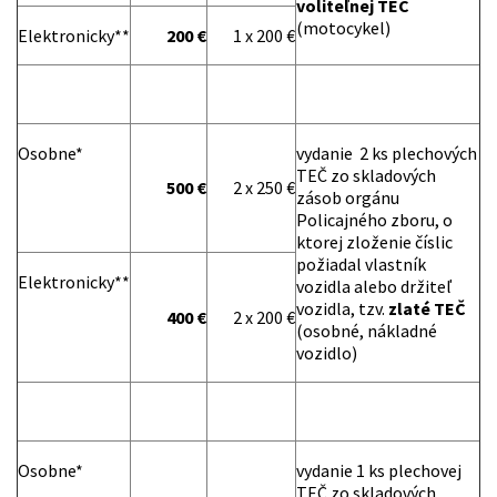
voliteľnej TEČ
(motocykel)
Elektronicky**
200 €
1 x 200 €
Osobne*
vydanie 2 ks plechových
TEČ zo skladových
500 €
2 x 250 €
zásob orgánu
Policajného zboru, o
ktorej zloženie číslic
požiadal vlastník
Elektronicky**
vozidla alebo držiteľ
vozidla, tzv.
zlaté TEČ
400 €
2 x 200 €
(osobné, nákladné
vozidlo)
Osobne*
vydanie 1 ks plechovej
TEČ zo skladových