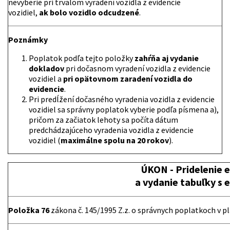
nevyberie pri trvalom vyradení vozidla z evidencie
vozidiel,
ak bolo vozidlo odcudzené
.
Poznámky
Poplatok podľa tejto položky
zahŕňa aj vydanie
dokladov
pri dočasnom vyradení vozidla z evidencie
vozidiel a
pri opätovnom zaradení vozidla do
evidencie
.
Pri predĺžení dočasného vyradenia vozidla z evidencie
vozidiel sa správny poplatok vyberie podľa písmena a),
pričom za začiatok lehoty sa počíta dátum
predchádzajúceho vyradenia vozidla z evidencie
vozidiel (
maximálne spolu na 20 rokov
).
ÚKON
- Pridelenie 
a vydanie tabuľky s
Položka 76
zákona č. 145/1995 Z.z. o správnych poplatkoch v 