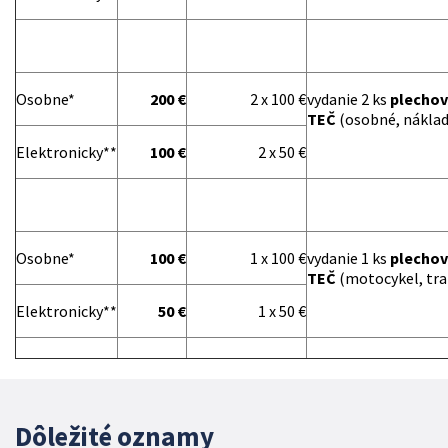
Osobne*
200 €
2 x 100 €
vydanie 2 ks
plechov
TEČ
(osobné, náklad
Elektronicky**
100 €
2 x 50 €
Osobne*
100 €
1 x 100 €
vydanie 1 ks
plechov
TEČ
(motocykel, tra
Elektronicky**
50 €
1 x 50 €
Dôležité oznamy