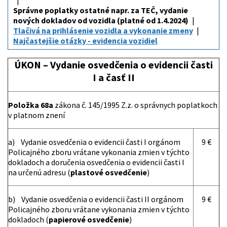
Správne poplatky ostatné napr. za TEČ, vydanie
nových dokladov od vozidla (platné od 1.4.2024)
Tlačivá na prihlásenie vozidla a vykonanie zmeny
Najčastejšie otázky - evidencia vozidiel
ÚKON – Vydanie osvedčenia o evidencii časti
I a časť II
Položka 68a
zákona č. 145/1995 Z.z. o správnych poplatkoch
v platnom znení
a) Vydanie osvedčenia o evidencii časti I orgánom
9 €
Policajného zboru vrátane vykonania zmien v týchto
dokladoch a doručenia osvedčenia o evidencii časti I
na určenú adresu (
plastové osvedčenie
)
b) Vydanie osvedčenia o evidencii časti II orgánom
9 €
Policajného zboru vrátane vykonania zmien v týchto
dokladoch (
papierové osvedčenie
)