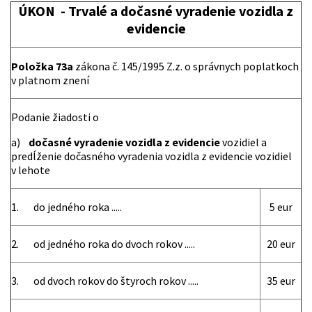
ÚKON - Trvalé a dočasné vyradenie vozidla z
evidencie
Položka 73a
zákona č. 145/1995 Z.z. o správnych poplatkoch
v platnom znení
Podanie žiadosti o
a)
dočasné vyradenie vozidla
z evidencie
vozidiel a
predĺženie dočasného vyradenia vozidla z evidencie vozidiel
v lehote
1. do jedného roka .....
5 eur
2. od jedného roka do dvoch rokov .....
20 eur
3. od dvoch rokov do štyroch rokov .....
35 eur