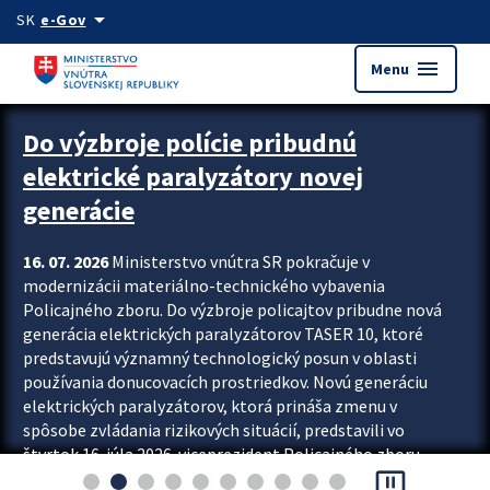
Preskocit na hlavný obsah
arrow_drop_down
SK
e-Gov
menu
Menu
Zastavit automatický posun upútavok
Do výzbroje polície pribudnú
elektrické paralyzátory novej
generácie
16. 07. 2026
Ministerstvo vnútra SR pokračuje v
modernizácii materiálno-technického vybavenia
Policajného zboru. Do výzbroje policajtov pribudne nová
generácia elektrických paralyzátorov TASER 10, ktoré
predstavujú významný technologický posun v oblasti
používania donucovacích prostriedkov. Novú generáciu
elektrických paralyzátorov, ktorá prináša zmenu v
spôsobe zvládania rizikových situácií, predstavili vo
štvrtok 16. júla 2026 viceprezident Policajného zboru
pause_presentation
Rastislav Polakovič a riaditeľ odboru výcviku...