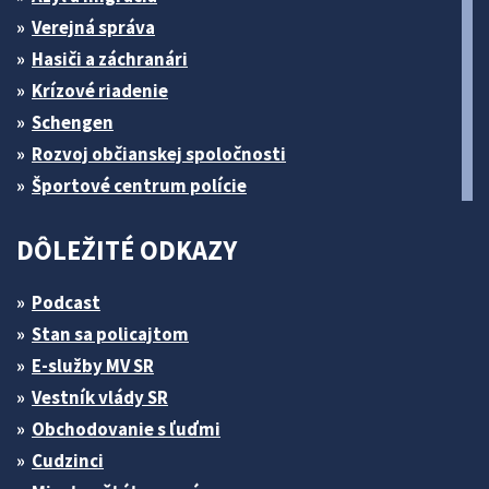
Verejná správa
Hasiči a záchranári
Krízové riadenie
Schengen
Rozvoj občianskej spoločnosti
Športové centrum polície
DÔLEŽITÉ ODKAZY
Podcast
Stan sa policajtom
E-služby MV SR
Vestník vlády SR
Obchodovanie s ľuďmi
Cudzinci