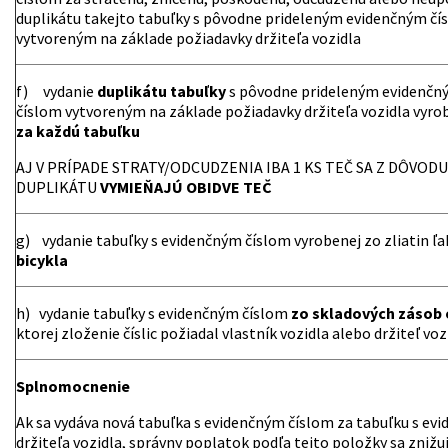
duplikátu takejto tabuľky s pôvodne prideleným evidenčným čí
vytvoreným na základe požiadavky držiteľa vozidla
f) vydanie
duplikátu tabuľky
s pôvodne prideleným evidenčn
číslom vytvoreným na základe požiadavky držiteľa vozidla vyrob
za každú tabuľku
AJ V PRÍPADE STRATY/ODCUDZENIA IBA 1 KS TEČ SA Z DÔVO
DUPLIKÁTU
VYMIEŇAJÚ OBIDVE TEČ
g) vydanie tabuľky s evidenčným číslom vyrobenej zo zliatin ľ
bicykla
h) vydanie tabuľky s evidenčným číslom
zo skladových zásob 
ktorej zloženie číslic požiadal vlastník vozidla alebo držiteľ voz
Splnomocnenie
Ak sa vydáva nová tabuľka s evidenčným číslom za tabuľku s ev
držiteľa vozidla, správny poplatok podľa tejto položky sa zniž