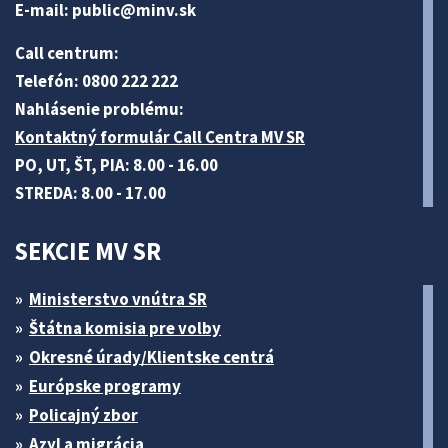
E-mail:
public@minv
.sk
Call centrum:
Telefón: 0800 222 222
Nahlásenie problému:
Kontaktný formulár Call Centra MV SR
PO, UT, ŠT, PIA: 8.00 - 16.00
STREDA: 8.00 - 17.00
SEKCIE MV SR
Ministerstvo vnútra SR
Štátna komisia pre volby
Okresné úrady/Klientske centrá
Európske programy
Policajný zbor
Azyl a migrácia