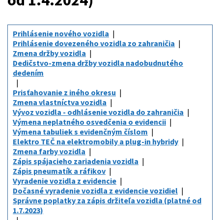
od 1.4.2024)
Prihlásenie nového vozidla
Prihlásenie dovezeného vozidla zo zahraničia
Zmena držby vozidla
Dedičstvo-zmena držby vozidla nadobudnutého
dedením
Prisťahovanie z iného okresu
Zmena vlastníctva vozidla
Vývoz vozidla - odhlásenie vozidla do zahraničia
Výmena neplatného osvedčenia o evidencii
Výmena tabuliek s evidenčným číslom
Elektro TEČ na elektromobily a plug-in hybridy
Zmena farby vozidla
Zápis spájacieho zariadenia vozidla
Zápis pneumatík a ráfikov
Vyradenie vozidla z evidencie
Dočasné vyradenie vozidla z evidencie vozidiel
Správne poplatky za zápis držiteľa vozidla (platné od
1.7.2023)