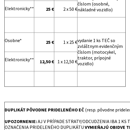
číslom (osobné,
Elektronicky**
25 €
2 x 50 €
nákladné vozidlo)
Osobne*
vydanie 1 ks TEČ so
25 €
1 x 25 €
zvláštnym evidenčným
číslom (motocykel,
traktor, prípojné
Elektronicky**
12,50 €
1 x 12,50 €
vozidlo)
DUPLIKÁT PÔVODNE PRIDELENÉHO EČ
(resp. pôvodne pride
UPOZORNENIE:
AJ V PRÍPADE STRATY/ODCUDZENIA IBA 1 KS 
OZNAČENIA PRIDELENÉHO DUPLIKÁTU
VYMIEŇAJÚ OBIDVE T