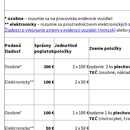
* osobne
– rozumie sa na pracovisku evidencie vozidiel
** elektronicky
– rozumie sa prostredníctvom elektronických s
Žiadosti o vykonanie zmeny v evidencii vozidiel (minv.sk)
alebo
Podaná
Správny
Jednotlivé
Znenie položky
žiadosť
poplatok
položky
Osobne*
200 €
2 x 100 €
vydanie 2 ks
plechov
TEČ
(osobné, náklad
Elektronicky**
100 €
2 x 50 €
Osobne*
100 €
1 x 100 €
vydanie 1 ks
plechov
TEČ
(motocykel, trak
Elektronicky**
50 €
1 x 50 €