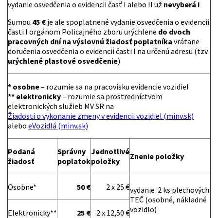
vydanie osvedčenia o evidencii časť I alebo II už
nevyberá
!
Sumou
45 €
je ale spoplatnené vydanie osvedčenia o evidencii
časti I orgánom Policajného zboru urýchlene
do dvoch
pracovných dní na výslovnú žiadosť poplatníka
vrátane
doručenia osvedčenia o evidencii časti I na určenú adresu (tzv.
urýchlené plastové osvedčenie
)
* osobne
– rozumie sa na pracovisku evidencie vozidiel
** elektronicky
– rozumie sa prostredníctvom
elektronických služieb MV SR na
Žiadosti o vykonanie zmeny v evidencii vozidiel (minv.sk)
alebo
eVozidlá (minv.sk)
Podaná
Správny
Jednotlivé
Znenie položky
žiadosť
poplatok
položky
Osobne*
50 €
2 x 25 €
vydanie 2 ks plechových
TEČ (osobné, nákladné
vozidlo)
Elektronicky**
25 €
2 x 12,50 €