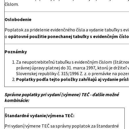
číslom.
Oslobodenie
Poplatok za pridelenie evidenčného čísla a vydanie tabuľky s ev
o
opätovné použitie ponechanej tabuľky s evidenčným čísl
Poznámky
Za neupotrebiteľnú tabuľku s evidenčným číslom (štátno
právnej úpravy platnej do 31. marca 1997, ktorú je držite
Slovenskej republiky č. 315/1996 Z. z. o premávke na po
Poplatky podľa tejto položky zahŕňajú aj vydanie prí
Správne poplatky pri vydaní (výmene) TEČ - ďalšie možné
kombinácie:
Štandardné vydanie/výmena TEČ:
Pri vydaní/výmene TEČ sa správny poplatok za štandardné