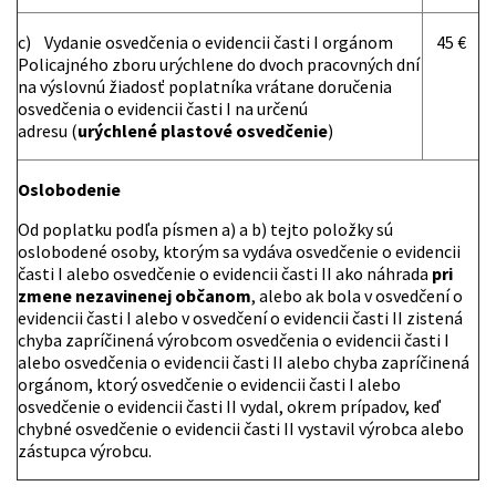
c) Vydanie osvedčenia o evidencii časti I orgánom
45 €
Policajného zboru urýchlene do dvoch pracovných dní
na výslovnú žiadosť poplatníka vrátane doručenia
osvedčenia o evidencii časti I na určenú
adresu (
urýchlené plastové osvedčenie
)
Oslobodenie
Od poplatku podľa písmen a) a b) tejto položky sú
oslobodené osoby, ktorým sa vydáva osvedčenie o evidencii
časti I alebo osvedčenie o evidencii časti II ako náhrada
pri
zmene nezavinenej občanom
, alebo ak bola v osvedčení o
evidencii časti I alebo v osvedčení o evidencii časti II zistená
chyba zapríčinená výrobcom osvedčenia o evidencii časti I
alebo osvedčenia o evidencii časti II alebo chyba zapríčinená
orgánom, ktorý osvedčenie o evidencii časti I alebo
osvedčenie o evidencii časti II vydal, okrem prípadov, keď
chybné osvedčenie o evidencii časti II vystavil výrobca alebo
zástupca výrobcu.