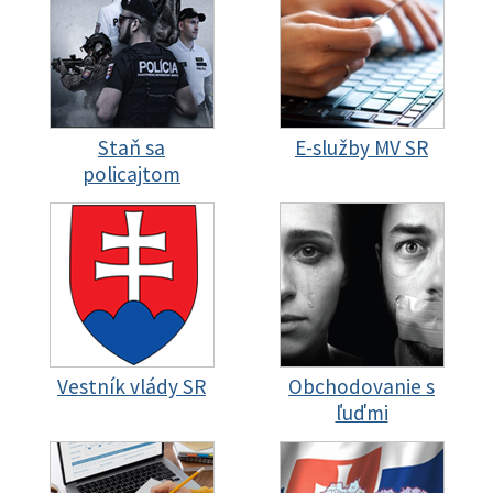
Staň sa
E-služby MV SR
policajtom
Vestník vlády SR
Obchodovanie s
ľuďmi