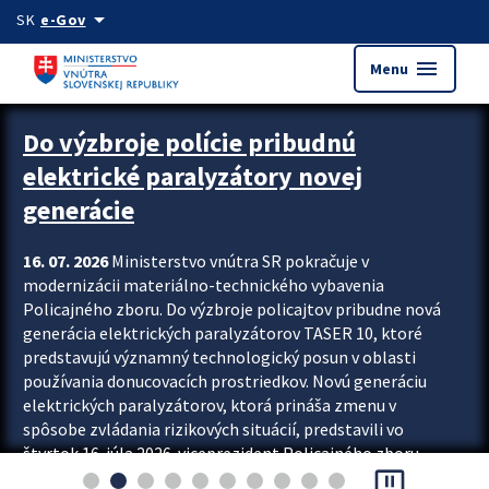
Preskocit na hlavný obsah
arrow_drop_down
SK
e-Gov
menu
Menu
Zastavit automatický posun upútavok
Do výzbroje polície pribudnú
elektrické paralyzátory novej
generácie
16. 07. 2026
Ministerstvo vnútra SR pokračuje v
modernizácii materiálno-technického vybavenia
Policajného zboru. Do výzbroje policajtov pribudne nová
generácia elektrických paralyzátorov TASER 10, ktoré
predstavujú významný technologický posun v oblasti
používania donucovacích prostriedkov. Novú generáciu
elektrických paralyzátorov, ktorá prináša zmenu v
spôsobe zvládania rizikových situácií, predstavili vo
štvrtok 16. júla 2026 viceprezident Policajného zboru
pause_presentation
Rastislav Polakovič a riaditeľ odboru výcviku...