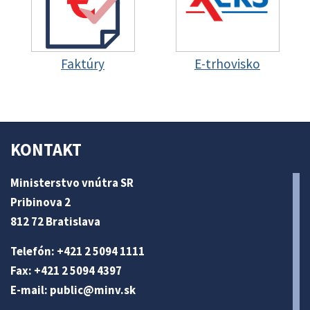
Faktúry
E-trhovisko
KONTAKT
Ministerstvo vnútra SR
Pribinova 2
812 72 Bratislava
Telefón: +421 2 5094 1111
Fax: +421 2 5094 4397
E-mail:
public@minv
.sk