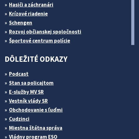
Hasiči a záchranári
Krízové riadenie
Schengen
Rozvoj občianskej spoločnosti
Športové centrum polície
DÔLEŽITÉ ODKAZY
Podcast
Stan sa policajtom
E-služby MV SR
Vestník vlády SR
Obchodovanie s ľuďmi
Cudzinci
Miestna štátna správa
Vládny program ESO