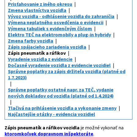
Prisťahovanie z iného okresu
Zmena vlastníctva vozidla
Vývoz vozidla - odhlásenie vozidla do zahraničia
Výmena neplatného osvedčenia o evidencii
Výmena tabuliek s evidenčným číslom
Elektro TEČ na elektromobily a plug-in hybridy
Zmena farby vozidla
Zápis spájacieho zariadenia vozidla
Zápis pneumatík a ráfikov
Vyradenie vozidla z evidencie
Dočasné vyradenie vozidla z evidencie vozidiel
Správne poplatky za zápis držiteľa vozidla (platné od
1.7.2023)
Správne poplatky ostatné napr. za TEČ, vydanie
nových dokladov od vozidla (platné od 1.4.2024)
Tlačivá na prihlásenie vozidla a vykonanie zmeny
Najčastejšie otázky - evidencia vozidiel
Zápis pneumatík a ráfikov vozidla
je možné vykonať na
ktoromkoľvek dopravnom inšpektoráte
.