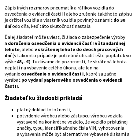
Zápis iných rozmarov pneumatík a ráfikov vozidla do
osvedčenia o evidencii časti II alebo zrušenie takéhoto zápisu
je držiteľ vozidla a vlastník vozidla povinný oznámiť
do 30
dní
odo dňa, keď táto skutočnosť nastala.
Ďalej žiadateľ môže uviesť, či žiada o zabezpečenie výroby
a
doručenia osvedčenia o evidencii časť I v štandardnej
lehote
, alebo
v skrátenej lehote do dvoch pracovných
dní
(v takomto prípade je potrebné uhradiť ešte poplatok vo
výške
45,- €
). Tu dávame do pozornosti, že skrátená lehota
neplatí na vybavenie celého úkonu, ale len na
vydanie
osvedčenie o evidencii časť I
, ktoré sa začne
vyrábať
po vydaní papierového osvedčenia o evidencii
časť II
.
Žiadateľ ku žiadosti prikladá
platný doklad totožnosti,
potvrdenie výrobcu alebo zástupcu výrobcu vozidla
vystavené na konkrétne vozidlo, že vozidlo príslušnej
značky, typu, identifikačného čísla VIN, vyhotovenia
a vybavenia môže byť alternatívne vybavené diskami a