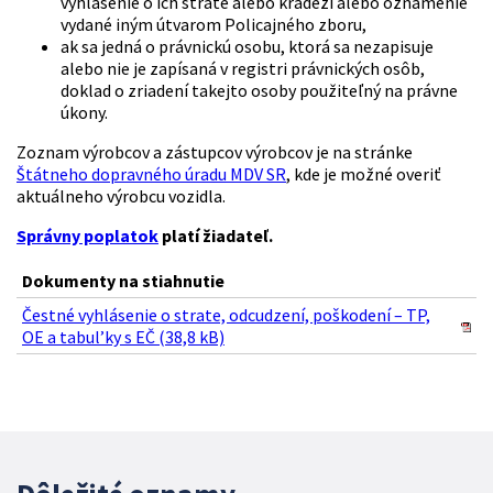
vyhlásenie o ich strate alebo krádeži alebo oznámenie
vydané iným útvarom Policajného zboru,
ak sa jedná o právnickú osobu, ktorá sa nezapisuje
alebo nie je zapísaná v registri právnických osôb,
doklad o zriadení takejto osoby použiteľný na právne
úkony.
Zoznam výrobcov a zástupcov výrobcov je na stránke
Štátneho dopravného úradu MDV SR
, kde je možné overiť
aktuálneho výrobcu vozidla.
Správny poplatok
platí žiadateľ.
Dokumenty na stiahnutie
Čestné vyhlásenie o strate, odcudzení, poškodení – TP,
OE a tabul’ky s EČ (38,8 kB)