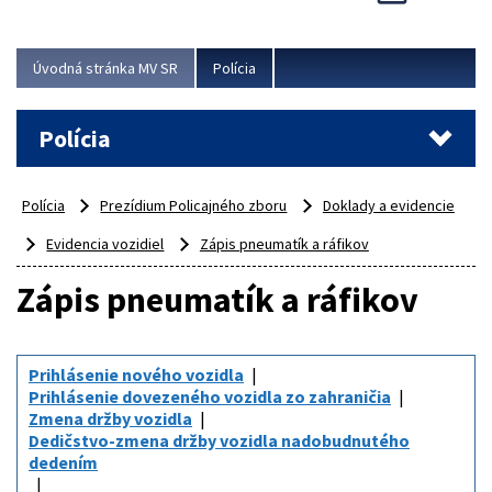
Viac
Úvodná stránka MV SR
Polícia
Polícia
Polícia
Prezídium Policajného zboru
Doklady a evidencie
Evidencia vozidiel
Zápis pneumatík a ráfikov
Zápis pneumatík a ráfikov
Prihlásenie nového vozidla
Prihlásenie dovezeného vozidla zo zahraničia
Zmena držby vozidla
Dedičstvo-zmena držby vozidla nadobudnutého
dedením