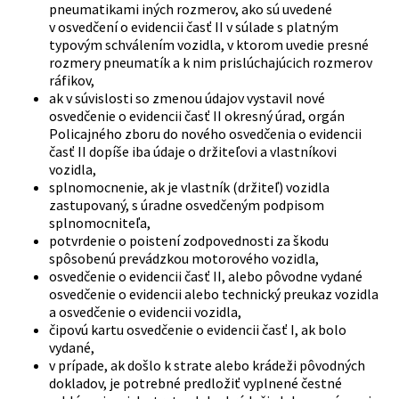
pneumatikami iných rozmerov, ako sú uvedené
v osvedčení o evidencii časť II v súlade s platným
typovým schválením vozidla, v ktorom uvedie presné
rozmery pneumatík a k nim prislúchajúcich rozmerov
ráfikov,
ak v súvislosti so zmenou údajov vystavil nové
osvedčenie o evidencii časť II okresný úrad, orgán
Policajného zboru do nového osvedčenia o evidencii
časť II dopíše iba údaje o držiteľovi a vlastníkovi
vozidla,
splnomocnenie, ak je vlastník (držiteľ) vozidla
zastupovaný, s úradne osvedčeným podpisom
splnomocniteľa,
potvrdenie o poistení zodpovednosti za škodu
spôsobenú prevádzkou motorového vozidla,
osvedčenie o evidencii časť II, alebo pôvodne vydané
osvedčenie o evidencii alebo technický preukaz vozidla
a osvedčenie o evidencii vozidla,
čipovú kartu osvedčenie o evidencii časť I, ak bolo
vydané,
v prípade, ak došlo k strate alebo krádeži pôvodných
dokladov, je potrebné predložiť vyplnené čestné