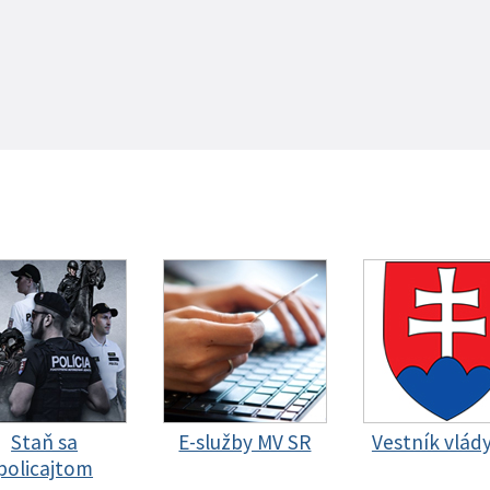
Staň sa
E-služby MV SR
Vestník vlád
policajtom