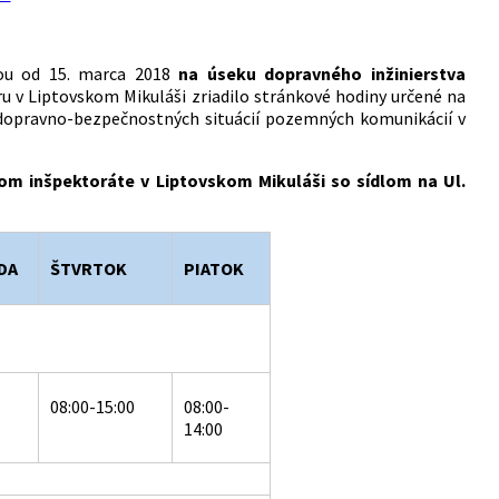
ťou od 15. marca 2018
na úseku dopravného inžinierstva
 v Liptovskom Mikuláši zriadilo stránkové hodiny určené na
a dopravno-bezpečnostných situácií pozemných komunikácií v
m inšpektoráte v Liptovskom Mikuláši so sídlom na Ul.
DA
ŠTVRTOK
PIATOK
08:00-15:00
08:00-
14:00