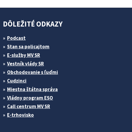
DÔLEŽITÉ ODKAZY
Podcast
Stan sa policajtom
E-služby MV SR
Vestník vlády SR
Obchodovanie s ľuďmi
Cudzinci
Miestna štátna správa
Vládny program ESO
Call centrum MV SR
E-trhovisko