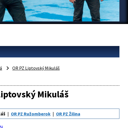
vá
OR PZ Liptovský Mikuláš
Liptovský Mikuláš
láš
OR PZ Ružomberok
OR PZ Žilina
vu