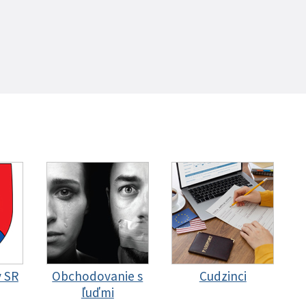
y SR
Obchodovanie s
Cudzinci
ľuďmi