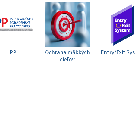
IPP
Ochrana mäkkých
Entry/Exit Sy
cieľov