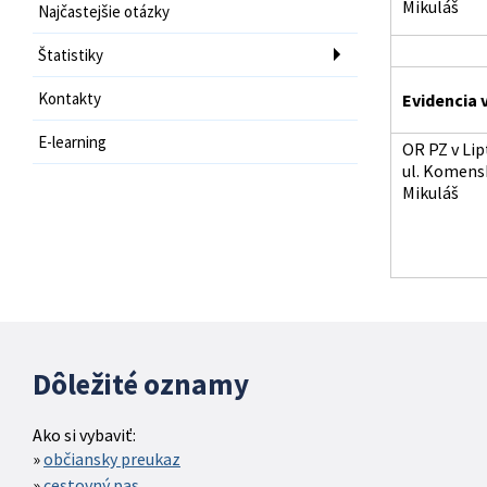
Mikuláš
Najčastejšie otázky
Štatistiky
Kontakty
Evidencia v
E-learning
OR PZ v Li
ul. Komensk
Mikuláš
Dôležité oznamy
Ako si vybaviť:
občiansky preukaz
cestovný pas