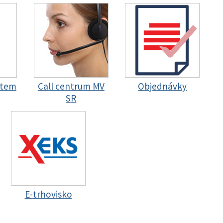
stem
Call centrum MV
Objednávky
SR
E-trhovisko