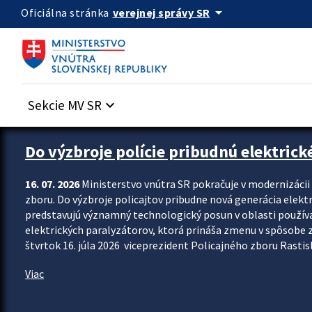
Preskocit na hlavný obsah
arrow_drop_down
verejnej správy SR
Oficiálna stránka
Sekcie MV SR
keyboard_arrow_down
Zastavit automatický posun upútavok
Do výzbroje polície pribudnú elektrick
16. 07. 2026
Ministerstvo vnútra SR pokračuje v modernizáci
zboru. Do výzbroje policajtov pribudne nová generácia elekt
predstavujú významný technologický posun v oblasti použív
elektrických paralyzátorov, ktorá prináša zmenu v spôsobe zvl
štvrtok 16. júla 2026 viceprezident Policajného zboru Rastisla
Viac