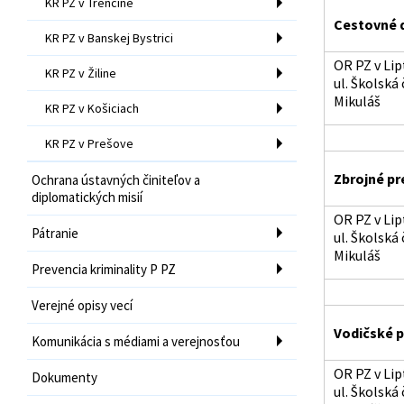
KR PZ v Trenčíne
Cestovné 
KR PZ v Banskej Bystrici
OR PZ v Li
KR PZ v Žiline
ul. Školská 
Mikuláš
KR PZ v Košiciach
KR PZ v Prešove
Zbrojné pr
Ochrana ústavných činiteľov a
diplomatických misií
OR PZ v Li
Pátranie
ul. Školská 
Mikuláš
Prevencia kriminality P PZ
Verejné opisy vecí
Vodičské p
Komunikácia s médiami a verejnosťou
OR PZ v Li
Dokumenty
ul. Školská 