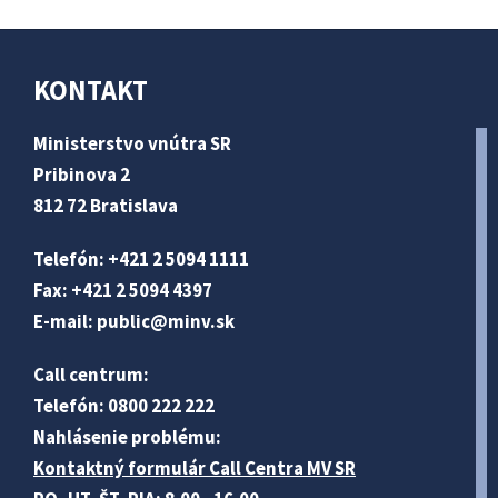
KONTAKT
Ministerstvo vnútra SR
Pribinova 2
812 72 Bratislava
Telefón: +421 2 5094 1111
Fax: +421 2 5094 4397
E-mail:
public@minv
.sk
Call centrum:
Telefón: 0800 222 222
Nahlásenie problému:
Kontaktný formulár Call Centra MV SR