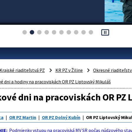
pause_presentation
Krajské riaditeľstvá PZ
KR PZ v Žiline
Okresné riaditeľst
é dni a hodiny na pracoviskách OR PZ Liptovský Mikuláš
ové dni na pracoviskách OR PZ 
ca
OR PZ Martin
OR PZ Dolný Kubín
OR PZ Liptovský Miku
NIE:
Podmienky vstupu na pracoviská MV SR počas núdzového sta