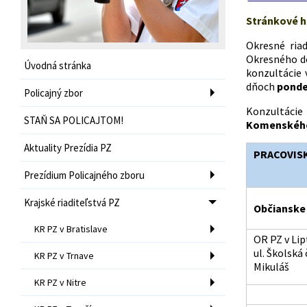
Stránkové h
Okresné ria
Okresného do
Úvodná stránka
konzultácie 
dňoch
ponde
Policajný zbor
Konzultácie
STAŇ SA POLICAJTOM!
Komenského
Aktuality Prezídia PZ
PRACOVIS
Prezídium Policajného zboru
Krajské riaditeľstvá PZ
Občianske
KR PZ v Bratislave
OR PZ v Li
ul. Školská 
KR PZ v Trnave
Mikuláš
KR PZ v Nitre