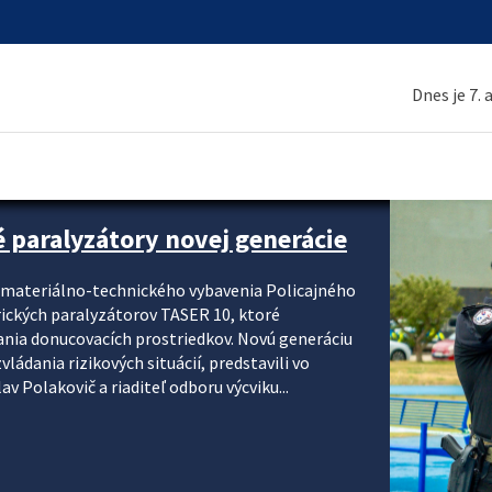
Dnes je 7.
é paralyzátory novej generácie
i materiálno-technického vybavenia Policajného
rických paralyzátorov TASER 10, ktoré
ania donucovacích prostriedkov. Novú generáciu
ádania rizikových situácií, predstavili vo
v Polakovič a riaditeľ odboru výcviku...