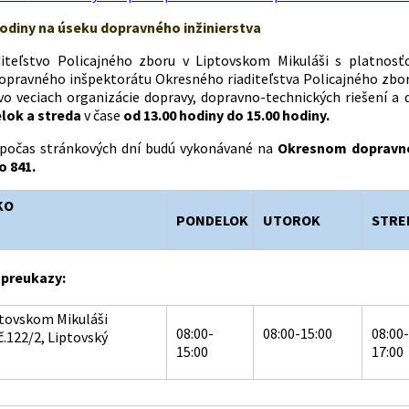
odiny na úseku dopravného inžinierstva
diteľstvo Policajného zboru v Liptovskom Mikuláši s platnos
pravného inšpektorátu Okresného riaditeľstva Policajného zboru
vo veciach organizácie dopravy, dopravno-technických riešení 
lok a streda
v čase
od 13.00 hodiny do 15.00 hodiny.
 počas stránkových dní budú vykonávané na
Okresnom dopravno
 841.
KO
PONDELOK
UTOROK
STRE
 preukazy:
ptovskom Mikuláši
08:00-
08:00-15:00
08:00-
č.122/2, Liptovský
15:00
17:00