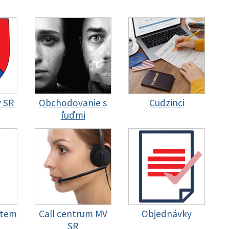
y SR
Obchodovanie s
Cudzinci
ľuďmi
stem
Call centrum MV
Objednávky
SR