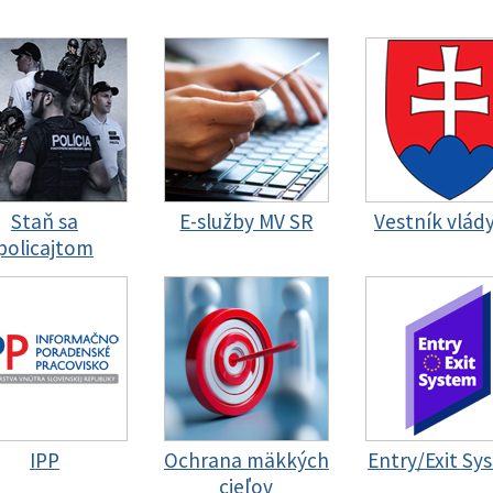
Staň sa
E-služby MV SR
Vestník vlád
policajtom
IPP
Ochrana mäkkých
Entry/Exit Sy
cieľov