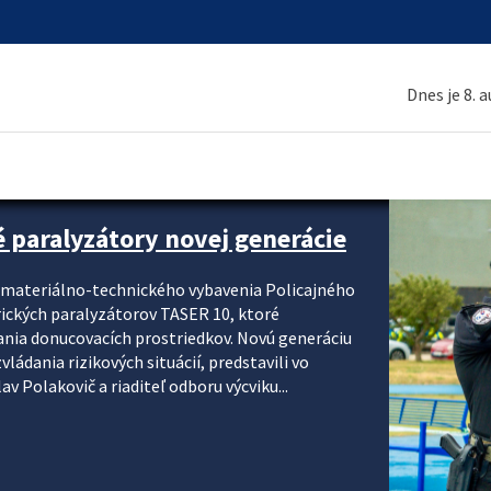
Dnes je 8. 
é paralyzátory novej generácie
i materiálno-technického vybavenia Policajného
rických paralyzátorov TASER 10, ktoré
ania donucovacích prostriedkov. Novú generáciu
ádania rizikových situácií, predstavili vo
v Polakovič a riaditeľ odboru výcviku...