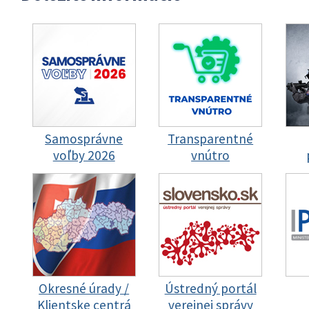
Samosprávne
Transparentné
voľby 2026
vnútro
Okresné úrady /
Ústredný portál
Klientske centrá
verejnej správy