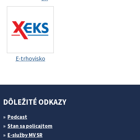
E-trhovisko
DÔLEŽITÉ ODKAZY
Podcast
Stan sa policajtom
E-služby MV SR