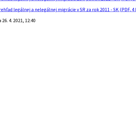
rehľad legálnej a nelegálnej migrácie v SR za rok 2011 - SK (PDF, 4
26. 4. 2021, 12:40