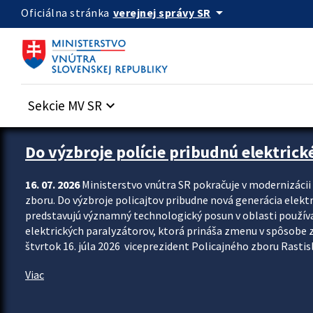
Preskocit na hlavný obsah
arrow_drop_down
verejnej správy SR
Oficiálna stránka
Sekcie MV SR
keyboard_arrow_down
Zastavit automatický posun upútavok
Do výzbroje polície pribudnú elektrick
16. 07. 2026
Ministerstvo vnútra SR pokračuje v modernizáci
zboru. Do výzbroje policajtov pribudne nová generácia elekt
predstavujú významný technologický posun v oblasti použív
elektrických paralyzátorov, ktorá prináša zmenu v spôsobe zvl
štvrtok 16. júla 2026 viceprezident Policajného zboru Rastisla
Viac