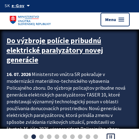
Preskocit na hlavný obsah
arrow_drop_down
SK
e-Gov
menu
Menu
Zastavit automatický posun upútavok
Do výzbroje polície pribudnú
elektrické paralyzátory novej
generácie
16. 07. 2026
Ministerstvo vnútra SR pokračuje v
modernizácii materiálno-technického vybavenia
Policajného zboru. Do výzbroje policajtov pribudne nová
generácia elektrických paralyzátorov TASER 10, ktoré
predstavujú významný technologický posun v oblasti
používania donucovacích prostriedkov. Novú generáciu
elektrických paralyzátorov, ktorá prináša zmenu v
spôsobe zvládania rizikových situácií, predstavili vo
štvrtok 16. júla 2026 viceprezident Policajného zboru
pause_presentation
Rastislav Polakovič a riaditeľ odboru výcviku...