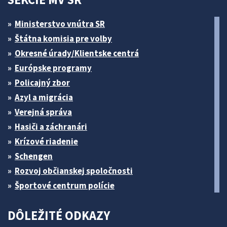
Ministerstvo vnútra SR
Štátna komisia pre volby
Okresné úrady/Klientske centrá
Európske programy
Policajný zbor
Azyl a migrácia
Verejná správa
Hasiči a záchranári
Krízové riadenie
Schengen
Rozvoj občianskej spoločnosti
Športové centrum polície
DÔLEŽITÉ ODKAZY