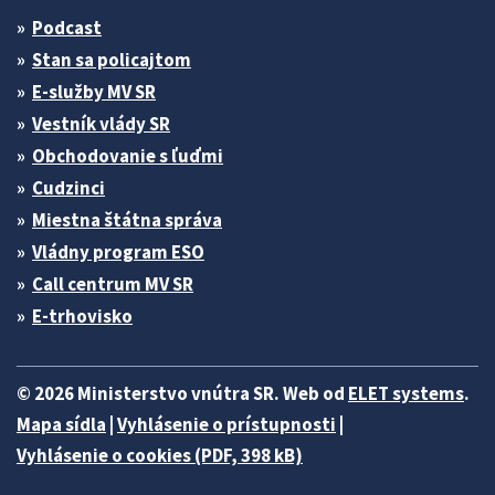
Podcast
Stan sa policajtom
E-služby MV SR
Vestník vlády SR
Obchodovanie s ľuďmi
Cudzinci
Miestna štátna správa
Vládny program ESO
Call centrum MV SR
E-trhovisko
© 2026 Ministerstvo vnútra SR. Web od
ELET systems
.
Mapa sídla
|
Vyhlásenie o prístupnosti
|
Vyhlásenie o cookies (PDF, 398 kB)