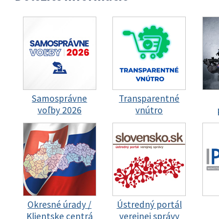
Samosprávne
Transparentné
voľby 2026
vnútro
Okresné úrady /
Ústredný portál
Klientske centrá
verejnej správy