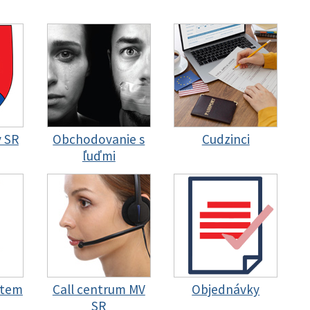
y SR
Obchodovanie s
Cudzinci
ľuďmi
stem
Call centrum MV
Objednávky
SR