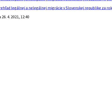
rehľad legálnej a nelegálnej migrácie v Slovenskej republike za ro
26. 4. 2021, 12:40