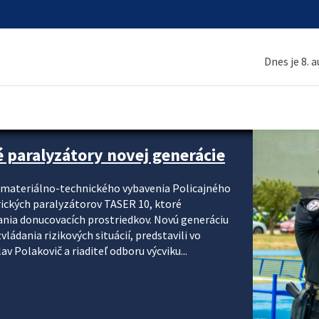
Dnes je 8. 
é paralyzátory novej generácie
i materiálno-technického vybavenia Policajného
rických paralyzátorov TASER 10, ktoré
ania donucovacích prostriedkov. Novú generáciu
ádania rizikových situácií, predstavili vo
v Polakovič a riaditeľ odboru výcviku...