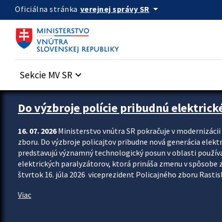
Preskocit na hlavný obsah
arrow_drop_down
verejnej správy SR
Oficiálna stránka
Sekcie MV SR
keyboard_arrow_down
Zastavit automatický posun upútavok
Do výzbroje polície pribudnú elektrick
16. 07. 2026
Ministerstvo vnútra SR pokračuje v modernizáci
zboru. Do výzbroje policajtov pribudne nová generácia elekt
predstavujú významný technologický posun v oblasti použív
elektrických paralyzátorov, ktorá prináša zmenu v spôsobe zvl
štvrtok 16. júla 2026 viceprezident Policajného zboru Rastisla
Viac