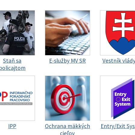
Staň sa
E-služby MV SR
Vestník vlád
policajtom
IPP
Ochrana mäkkých
Entry/Exit Sy
cieľov