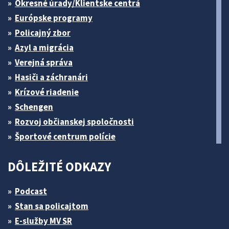
Okresné úrady/Klientske centrá
Európske programy
Policajný zbor
Azyl a migrácia
Verejná správa
Hasiči a záchranári
Krízové riadenie
Schengen
Rozvoj občianskej spoločnosti
Športové centrum polície
DÔLEŽITÉ ODKAZY
Podcast
Stan sa policajtom
E-služby MV SR