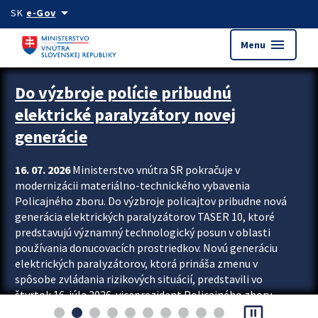
Preskocit na hlavný obsah
arrow_drop_down
SK
e-Gov
menu
Menu
Zastavit automatický posun upútavok
Do výzbroje polície pribudnú
elektrické paralyzátory novej
generácie
16. 07. 2026
Ministerstvo vnútra SR pokračuje v
modernizácii materiálno-technického vybavenia
Policajného zboru. Do výzbroje policajtov pribudne nová
generácia elektrických paralyzátorov TASER 10, ktoré
predstavujú významný technologický posun v oblasti
používania donucovacích prostriedkov. Novú generáciu
elektrických paralyzátorov, ktorá prináša zmenu v
spôsobe zvládania rizikových situácií, predstavili vo
štvrtok 16. júla 2026 viceprezident Policajného zboru
pause_presentation
Rastislav Polakovič a riaditeľ odboru výcviku...