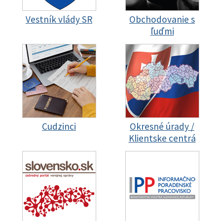
Vestník vlády SR
Obchodovanie s
ľuďmi
Cudzinci
Okresné úrady /
Klientske centrá