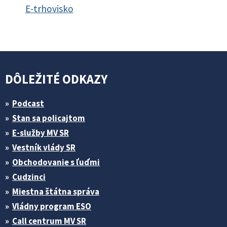
E-trhovisko
DÔLEŽITÉ ODKAZY
Podcast
Stan sa policajtom
E-služby MV SR
Vestník vlády SR
Obchodovanie s ľuďmi
Cudzinci
Miestna štátna správa
Vládny program ESO
Call centrum MV SR