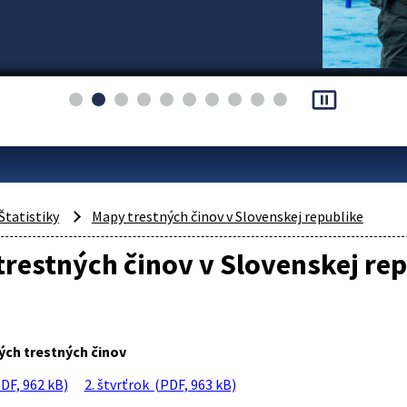
pause_presentation
Štatistiky
Mapy trestných činov v Slovenskej republike
restných činov v Slovenskej rep
ých trestných činov
PDF, 962 kB)
2. štvrťrok (PDF, 963 kB)