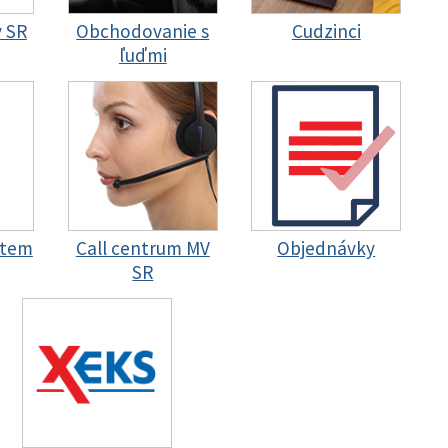
y SR
Obchodovanie s
Cudzinci
ľuďmi
stem
Call centrum MV
Objednávky
SR