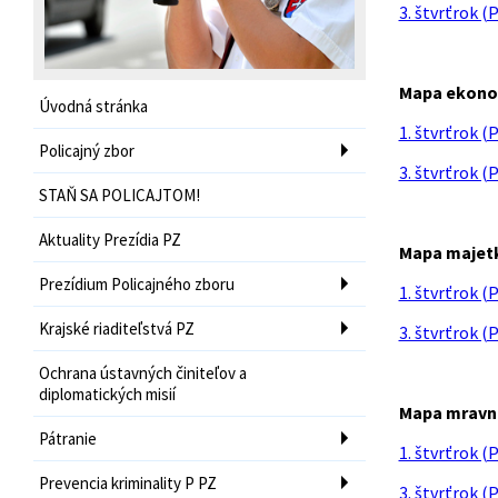
3. štvrťrok (
Mapa ekonom
Úvodná stránka
1. štvrťrok (
Policajný zbor
3. štvrťrok (
STAŇ SA POLICAJTOM!
Aktuality Prezídia PZ
Mapa majetk
Prezídium Policajného zboru
1. štvrťrok (
Krajské riaditeľstvá PZ
3. štvrťrok (
Ochrana ústavných činiteľov a
diplomatických misií
Mapa mravno
Pátranie
1. štvrťrok (
Prevencia kriminality P PZ
3. štvrťrok (