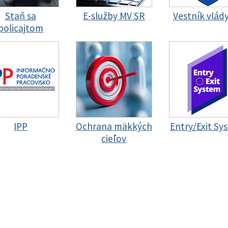
Staň sa
E-služby MV SR
Vestník vlád
policajtom
IPP
Ochrana mäkkých
Entry/Exit Sy
cieľov