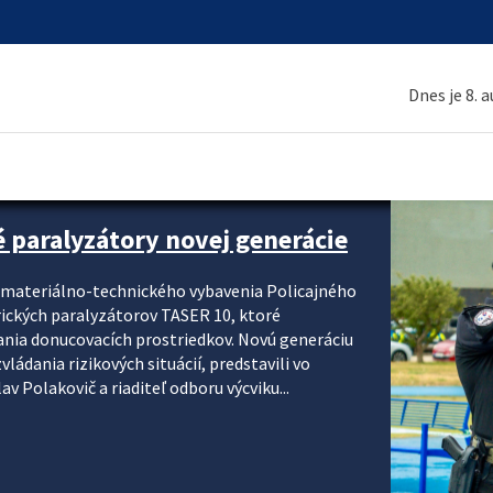
Dnes je 8. 
é paralyzátory novej generácie
i materiálno-technického vybavenia Policajného
rických paralyzátorov TASER 10, ktoré
ania donucovacích prostriedkov. Novú generáciu
ádania rizikových situácií, predstavili vo
v Polakovič a riaditeľ odboru výcviku...