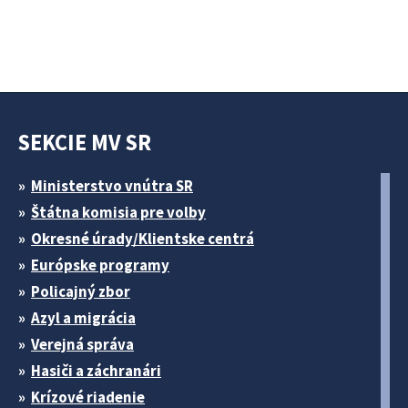
SEKCIE MV SR
Ministerstvo vnútra SR
Štátna komisia pre volby
Okresné úrady/Klientske centrá
Európske programy
Policajný zbor
Azyl a migrácia
Verejná správa
Hasiči a záchranári
Krízové riadenie