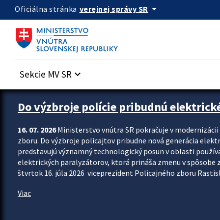
Preskocit na hlavný obsah
arrow_drop_down
verejnej správy SR
Oficiálna stránka
Sekcie MV SR
keyboard_arrow_down
Zastavit automatický posun upútavok
Do výzbroje polície pribudnú elektrick
16. 07. 2026
Ministerstvo vnútra SR pokračuje v modernizáci
zboru. Do výzbroje policajtov pribudne nová generácia elekt
predstavujú významný technologický posun v oblasti použív
elektrických paralyzátorov, ktorá prináša zmenu v spôsobe zvl
štvrtok 16. júla 2026 viceprezident Policajného zboru Rastisla
Viac