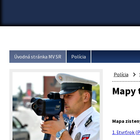
Úvodná stránka MV SR
Polícia
Polícia
Mapy t
Mapa zisten
1. štvrťrok (