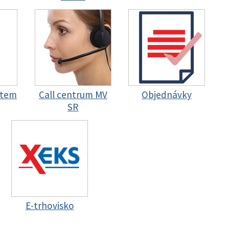
stem
Call centrum MV
Objednávky
SR
E-trhovisko