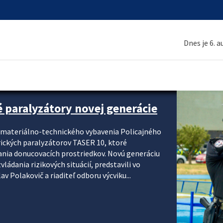
Dnes je 6. 
é paralyzátory novej generácie
i materiálno-technického vybavenia Policajného
rických paralyzátorov TASER 10, ktoré
ania donucovacích prostriedkov. Novú generáciu
ádania rizikových situácií, predstavili vo
v Polakovič a riaditeľ odboru výcviku...