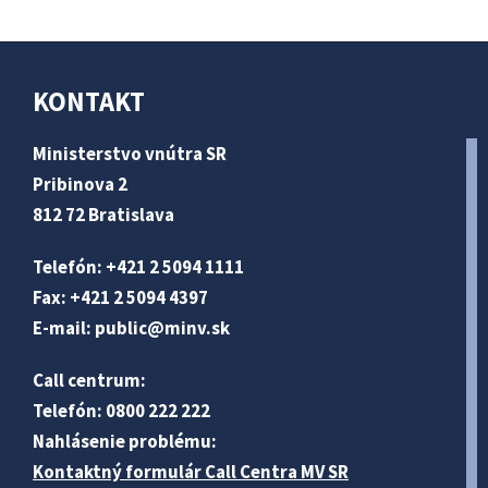
KONTAKT
Ministerstvo vnútra SR
Pribinova 2
812 72 Bratislava
Telefón: +421 2 5094 1111
Fax: +421 2 5094 4397
E-mail:
public@minv
.sk
Call centrum:
Telefón: 0800 222 222
Nahlásenie problému:
Kontaktný formulár Call Centra MV SR