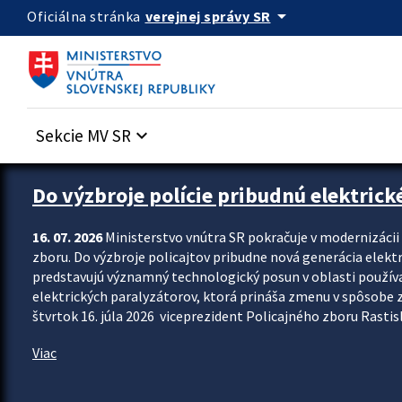
Preskocit na hlavný obsah
arrow_drop_down
verejnej správy SR
Oficiálna stránka
Sekcie MV SR
keyboard_arrow_down
Zastavit automatický posun upútavok
Do výzbroje polície pribudnú elektrick
16. 07. 2026
Ministerstvo vnútra SR pokračuje v modernizáci
zboru. Do výzbroje policajtov pribudne nová generácia elekt
predstavujú významný technologický posun v oblasti použív
elektrických paralyzátorov, ktorá prináša zmenu v spôsobe zvl
štvrtok 16. júla 2026 viceprezident Policajného zboru Rastisla
Viac