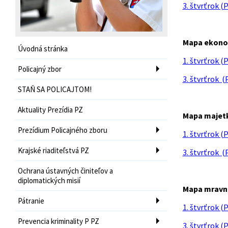
3. štvrťrok (
Mapa ekonom
Úvodná stránka
1. štvrťrok (
Policajný zbor
3. štvrťrok (
STAŇ SA POLICAJTOM!
Aktuality Prezídia PZ
Mapa majetk
Prezídium Policajného zboru
1. štvrťrok (
Krajské riaditeľstvá PZ
3. štvrťrok (
Ochrana ústavných činiteľov a
diplomatických misií
Mapa mravno
Pátranie
1. štvrťrok (
Prevencia kriminality P PZ
3. štvrťrok (