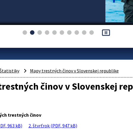
pause_presentation
Štatistiky
Mapy trestných činov v Slovenskej republike
restných činov v Slovenskej rep
ých trestných činov
PDF, 963 kB)
2. štvrťrok (PDF, 947 kB)