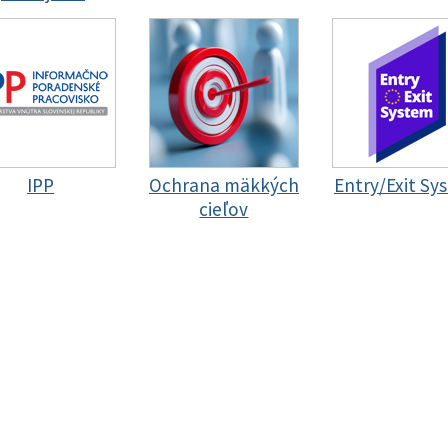
IPP
Ochrana mäkkých
Entry/Exit Sy
cieľov