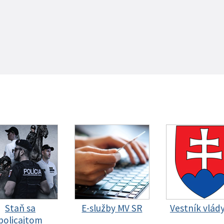
Staň sa
E-služby MV SR
Vestník vlád
policajtom