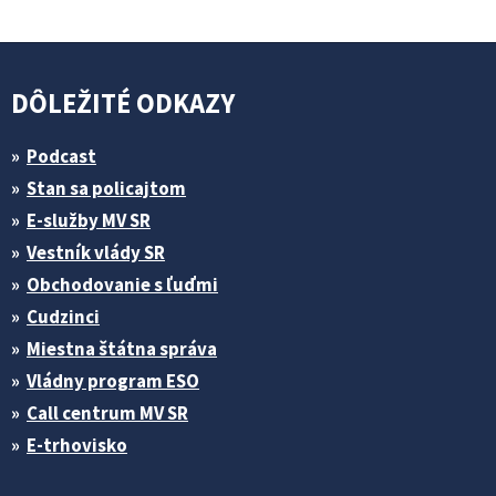
DÔLEŽITÉ ODKAZY
Podcast
Stan sa policajtom
E-služby MV SR
Vestník vlády SR
Obchodovanie s ľuďmi
Cudzinci
Miestna štátna správa
Vládny program ESO
Call centrum MV SR
E-trhovisko