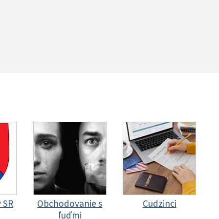
y SR
Obchodovanie s
Cudzinci
ľuďmi