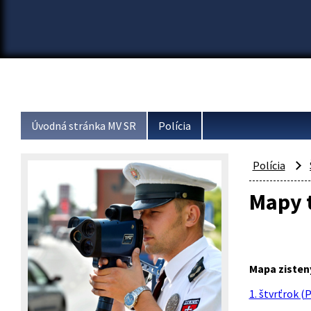
Úvodná stránka MV SR
Polícia
Polícia
Mapy t
Mapa zisten
1. štvrťrok (