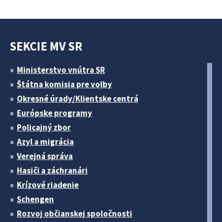
SEKCIE MV SR
Ministerstvo vnútra SR
Štátna komisia pre volby
Okresné úrady/Klientske centrá
Európske programy
Policajný zbor
Azyl a migrácia
Verejná správa
Hasiči a záchranári
Krízové riadenie
Schengen
Rozvoj občianskej spoločnosti