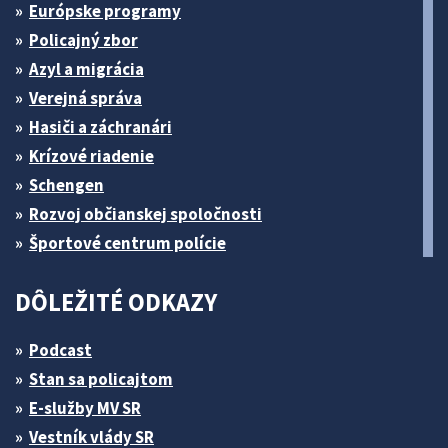
Európske programy
Policajný zbor
Azyl a migrácia
Verejná správa
Hasiči a záchranári
Krízové riadenie
Schengen
Rozvoj občianskej spoločnosti
Športové centrum polície
DÔLEŽITÉ ODKAZY
Podcast
Stan sa policajtom
E-služby MV SR
Vestník vlády SR