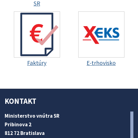
SR
Faktúry
E-trhovisko
KONTAKT
Ministerstvo vnútra SR
Pribinova 2
812 72 Bratislava