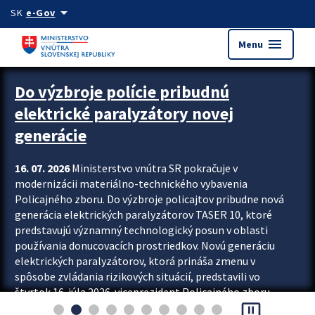
Preskocit na hlavný obsah
arrow_drop_down
SK
e-Gov
menu
Menu
Zastavit automatický posun upútavok
Do výzbroje polície pribudnú
elektrické paralyzátory novej
generácie
16. 07. 2026
Ministerstvo vnútra SR pokračuje v
modernizácii materiálno-technického vybavenia
Policajného zboru. Do výzbroje policajtov pribudne nová
generácia elektrických paralyzátorov TASER 10, ktoré
predstavujú významný technologický posun v oblasti
používania donucovacích prostriedkov. Novú generáciu
elektrických paralyzátorov, ktorá prináša zmenu v
spôsobe zvládania rizikových situácií, predstavili vo
štvrtok 16. júla 2026 viceprezident Policajného zboru
pause_presentation
Rastislav Polakovič a riaditeľ odboru výcviku...