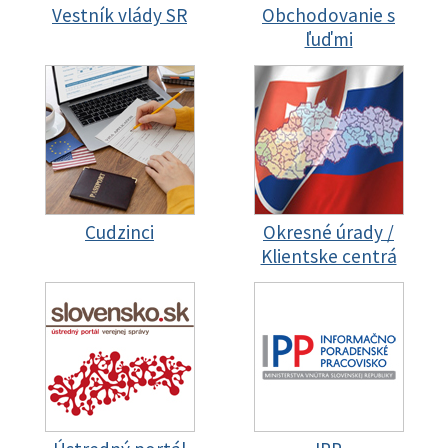
Vestník vlády SR
Obchodovanie s
ľuďmi
Cudzinci
Okresné úrady /
Klientske centrá