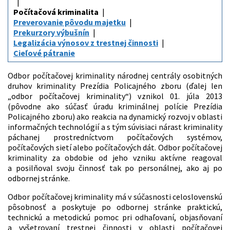
Počítačová kriminalita
Preverovanie pôvodu majetku
Prekurzory výbušnín
Legalizácia výnosov z trestnej činnosti
Cieľové pátranie
Odbor počítačovej kriminality národnej centrály osobitných
druhov kriminality Prezídia Policajného zboru (ďalej len
„odbor počítačovej kriminality“) vznikol 01. júla 2013
(pôvodne ako súčasť úradu kriminálnej polície Prezídia
Policajného zboru) ako reakcia na dynamický rozvoj v oblasti
informačných technológií a s tým súvisiaci nárast kriminality
páchanej prostredníctvom počítačových systémov,
počítačových sietí alebo počítačových dát. Odbor počítačovej
kriminality za obdobie od jeho vzniku aktívne reagoval
a posilňoval svoju činnosť tak po personálnej, ako aj po
odbornej stránke.
Odbor počítačovej kriminality má v súčasnosti celoslovenskú
pôsobnosť a poskytuje po odbornej stránke praktickú,
technickú a metodickú pomoc pri odhaľovaní, objasňovaní
a vyšetrovaní trestnej činnosti v oblasti počítačovej