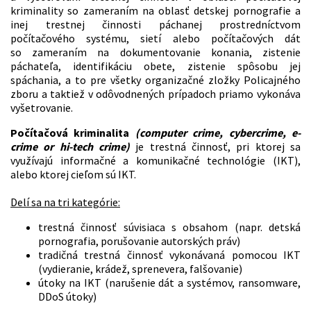
kriminality so zameraním na oblasť detskej pornografie a
inej trestnej činnosti páchanej prostredníctvom
počítačového systému, sietí alebo počítačových dát
so zameraním na dokumentovanie konania, zistenie
páchateľa, identifikáciu obete, zistenie spôsobu jej
spáchania, a to pre všetky organizačné zložky Policajného
zboru a taktiež v odôvodnených prípadoch priamo vykonáva
vyšetrovanie.
Počítačová kriminalita
(computer crime, cybercrime, e-
crime or hi-tech crime)
je trestná činnosť, pri ktorej sa
využívajú informačné a komunikačné technológie (IKT),
alebo ktorej cieľom sú IKT.
Delí sa na tri kategórie:
trestná činnosť súvisiaca s obsahom (napr. detská
pornografia, porušovanie autorských práv)
tradičná trestná činnosť vykonávaná pomocou IKT
(vydieranie, krádež, sprenevera, falšovanie)
útoky na IKT (narušenie dát a systémov, ransomware,
DDoS útoky)