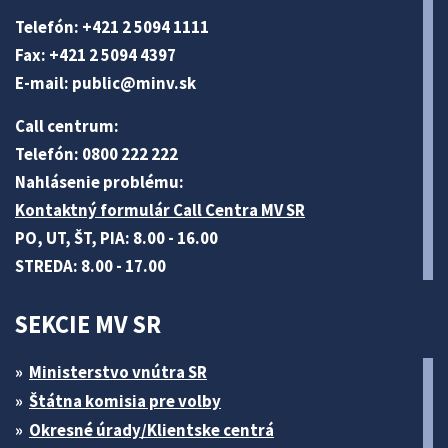
Telefón: +421 2 5094 1111
Fax: +421 2 5094 4397
E-mail:
public@minv
.sk
Call centrum:
Telefón: 0800 222 222
Nahlásenie problému:
Kontaktný formulár Call Centra MV SR
PO, UT, ŠT, PIA: 8.00 - 16.00
STREDA: 8.00 - 17.00
SEKCIE MV SR
Ministerstvo vnútra SR
Štátna komisia pre volby
Okresné úrady/Klientske centrá