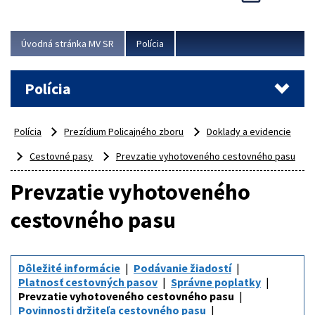
Viac
Úvodná stránka MV SR
Polícia
Polícia
Polícia
Prezídium Policajného zboru
Doklady a evidencie
Cestovné pasy
Prevzatie vyhotoveného cestovného pasu
Prevzatie vyhotoveného
cestovného pasu
Dôležité informácie
Podávanie žiadostí
Platnosť cestovných pasov
Správne poplatky
Prevzatie vyhotoveného cestovného pasu
Povinnosti držiteľa cestovného pasu