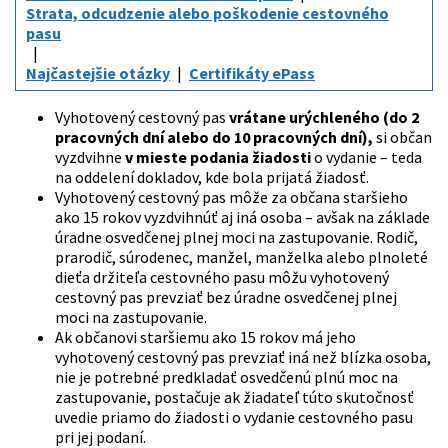
Strata, odcudzenie alebo poškodenie cestovného
pasu
Najčastejšie otázky
Certifikáty ePass
Vyhotovený cestovný pas
vrátane urýchleného (do 2
pracovných dní alebo do 10 pracovných dní),
si občan
vyzdvihne
v mieste podania žiadosti
o vydanie – teda
na oddelení dokladov, kde bola prijatá žiadosť.
Vyhotovený cestovný pas môže za občana staršieho
ako 15 rokov vyzdvihnúť aj iná osoba – avšak na základe
úradne osvedčenej plnej moci na zastupovanie. Rodič,
prarodič, súrodenec, manžel, manželka alebo plnoleté
dieťa držiteľa cestovného pasu môžu vyhotovený
cestovný pas prevziať bez úradne osvedčenej plnej
moci na zastupovanie.
Ak občanovi staršiemu ako 15 rokov má jeho
vyhotovený cestovný pas prevziať iná než blízka osoba,
nie je potrebné predkladať osvedčenú plnú moc na
zastupovanie, postačuje ak žiadateľ túto skutočnosť
uvedie priamo do žiadosti o vydanie cestovného pasu
pri jej podaní.