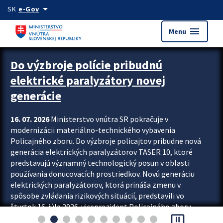
Preskocit na hlavný obsah
arrow_drop_down
SK
e-Gov
menu
Menu
Zastavit automatický posun upútavok
Do výzbroje polície pribudnú
elektrické paralyzátory novej
generácie
16. 07. 2026
Ministerstvo vnútra SR pokračuje v
modernizácii materiálno-technického vybavenia
Policajného zboru. Do výzbroje policajtov pribudne nová
generácia elektrických paralyzátorov TASER 10, ktoré
predstavujú významný technologický posun v oblasti
používania donucovacích prostriedkov. Novú generáciu
elektrických paralyzátorov, ktorá prináša zmenu v
spôsobe zvládania rizikových situácií, predstavili vo
štvrtok 16. júla 2026 viceprezident Policajného zboru
pause_presentation
Rastislav Polakovič a riaditeľ odboru výcviku...