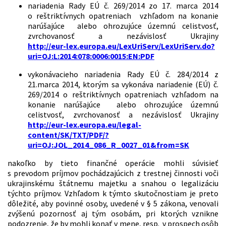
nariadenia Rady EÚ č. 269/2014 zo 17. marca 2014
o reštriktívnych opatreniach vzhľadom na konanie
narúšajúce alebo ohrozujúce územnú celistvosť,
zvrchovanosť a nezávislosť Ukrajiny
http://eur-lex.europa.eu/LexUriServ/LexUriServ.do?
uri=OJ:L:2014:078:0006:0015:EN:PDF
vykonávacieho nariadenia Rady EÚ č. 284/2014 z
21.marca 2014, ktorým sa vykonáva nariadenie (EÚ) č.
269/2014 o reštriktívnych opatreniach vzhľadom na
konanie narúšajúce alebo ohrozujúce územnú
celistvosť, zvrchovanosť a nezávislosť Ukrajiny
http://eur-lex.europa.eu/legal-
content/SK/TXT/PDF/?
uri=OJ:JOL_2014_086_R_0027_01&from=SK
nakoľko by tieto finančné operácie mohli súvisieť
s prevodom príjmov pochádzajúcich z trestnej činnosti voči
ukrajinskému štátnemu majetku a snahou o legalizáciu
týchto príjmov. Vzhľadom k týmto skutočnostiam je preto
dôležité, aby povinné osoby, uvedené v § 5 zákona, venovali
zvýšenú pozornosť aj tým osobám, pri ktorých vznikne
podozrenie, že by mohli konať v mene, resp. v prospech osôb