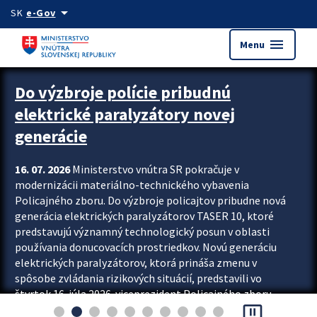
Preskocit na hlavný obsah
arrow_drop_down
SK
e-Gov
menu
Menu
Zastavit automatický posun upútavok
Do výzbroje polície pribudnú
elektrické paralyzátory novej
generácie
16. 07. 2026
Ministerstvo vnútra SR pokračuje v
modernizácii materiálno-technického vybavenia
Policajného zboru. Do výzbroje policajtov pribudne nová
generácia elektrických paralyzátorov TASER 10, ktoré
predstavujú významný technologický posun v oblasti
používania donucovacích prostriedkov. Novú generáciu
elektrických paralyzátorov, ktorá prináša zmenu v
spôsobe zvládania rizikových situácií, predstavili vo
štvrtok 16. júla 2026 viceprezident Policajného zboru
pause_presentation
Rastislav Polakovič a riaditeľ odboru výcviku...