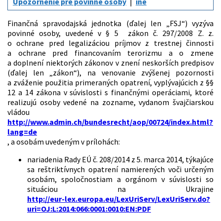
Upozornenie pre povinné osoby
iné
Finančná spravodajská jednotka (ďalej len „FSJ“) vyzýva
povinné osoby, uvedené v § 5 zákon č. 297/2008 Z. z.
o ochrane pred legalizáciou príjmov z trestnej činnosti
a ochrane pred financovaním terorizmu a o zmene
a doplnení niektorých zákonov v znení neskorších predpisov
(ďalej len „zákon“), na venovanie zvýšenej pozornosti
a zváženie použitia primeraných opatrení, vyplývajúcich z §§
12 a 14 zákona v súvislosti s finančnými operáciami, ktoré
realizujú osoby vedené na zozname, vydanom švajčiarskou
vládou
http://www.admin.ch/bundesrecht/aop/00724/index.html?
lang=de
, a osobám uvedeným v prílohách:
nariadenia Rady EÚ č. 208/2014 z 5. marca 2014, týkajúce
sa reštriktívnych opatrení namierených voči určeným
osobám, spoločnostiam a orgánom v súvislosti so
situáciou na Ukrajine
http://eur-lex.europa.eu/LexUriServ/LexUriServ.do?
uri=OJ:L:2014:066:0001:0010:EN:PDF