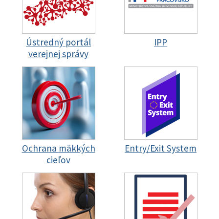
Ústredný portál
IPP
verejnej správy
Ochrana mäkkých
Entry/Exit System
cieľov