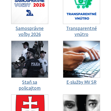
Samosprávne
Transparentné
voľby 2026
vnútro
Staň sa
E-služby MV SR
policajtom