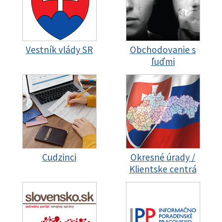
Vestník vlády SR
Obchodovanie s
ľuďmi
Cudzinci
Okresné úrady /
Klientske centrá