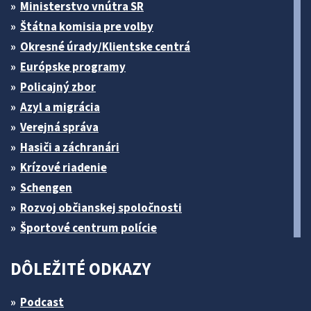
Ministerstvo vnútra SR
Štátna komisia pre volby
Okresné úrady/Klientske centrá
Európske programy
Policajný zbor
Azyl a migrácia
Verejná správa
Hasiči a záchranári
Krízové riadenie
Schengen
Rozvoj občianskej spoločnosti
Športové centrum polície
DÔLEŽITÉ ODKAZY
Podcast