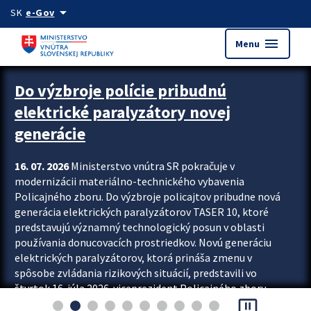
Preskocit na hlavný obsah
arrow_drop_down
SK
e-Gov
menu
Menu
Zastavit automatický posun upútavok
Do výzbroje polície pribudnú
elektrické paralyzátory novej
generácie
16. 07. 2026
Ministerstvo vnútra SR pokračuje v
modernizácii materiálno-technického vybavenia
Policajného zboru. Do výzbroje policajtov pribudne nová
generácia elektrických paralyzátorov TASER 10, ktoré
predstavujú významný technologický posun v oblasti
používania donucovacích prostriedkov. Novú generáciu
elektrických paralyzátorov, ktorá prináša zmenu v
spôsobe zvládania rizikových situácií, predstavili vo
štvrtok 16. júla 2026 viceprezident Policajného zboru
pause_presentation
Rastislav Polakovič a riaditeľ odboru výcviku...