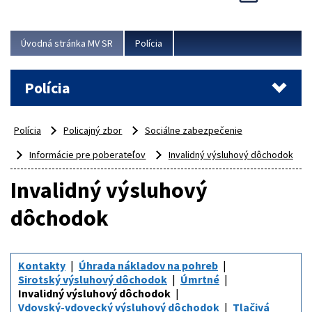
Viac
Úvodná stránka MV SR
Polícia
Polícia
Polícia
Policajný zbor
Sociálne zabezpečenie
Informácie pre poberateľov
Invalidný výsluhový dôchodok
Invalidný výsluhový
dôchodok
Kontakty
Úhrada nákladov na pohreb
Sirotský výsluhový dôchodok
Úmrtné
Invalidný výsluhový dôchodok
Vdovský-vdovecký výsluhový dôchodok
Tlačivá