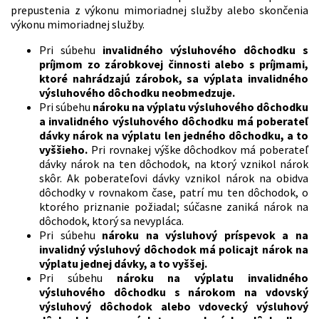
prepustenia z výkonu mimoriadnej služby alebo skončenia
výkonu mimoriadnej služby.
Pri súbehu
invalidného výsluhového dôchodku s
príjmom zo zárobkovej činnosti alebo s príjmami,
ktoré nahrádzajú zárobok, sa výplata invalidného
výsluhového dôchodku neobmedzuje.
Pri súbehu
nároku na výplatu výsluhového dôchodku
a invalidného výsluhového dôchodku má poberateľ
dávky nárok na výplatu len jedného dôchodku, a to
vyššieho.
Pri rovnakej výške dôchodkov má poberateľ
dávky nárok na ten dôchodok, na ktorý vznikol nárok
skôr. Ak poberateľovi dávky vznikol nárok na obidva
dôchodky v rovnakom čase, patrí mu ten dôchodok, o
ktorého priznanie požiadal; súčasne zaniká nárok na
dôchodok, ktorý sa nevypláca.
Pri súbehu
nároku na výsluhový príspevok a na
invalidný výsluhový dôchodok má policajt nárok na
výplatu jednej dávky, a to vyššej.
Pri súbehu
nároku na výplatu invalidného
výsluhového dôchodku s nárokom na vdovský
výsluhový dôchodok alebo vdovecký výsluhový