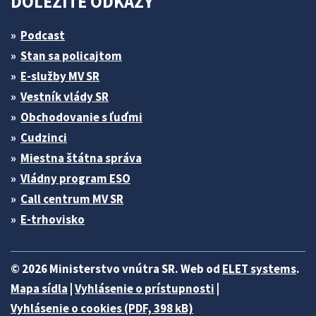
DÔLEŽITÉ ODKAZY
Podcast
Stan sa policajtom
E-služby MV SR
Vestník vlády SR
Obchodovanie s ľuďmi
Cudzinci
Miestna štátna správa
Vládny program ESO
Call centrum MV SR
E-trhovisko
© 2026 Ministerstvo vnútra SR. Web od
ELET systems
.
Mapa sídla
|
Vyhlásenie o prístupnosti
|
Vyhlásenie o cookies (PDF, 398 kB)