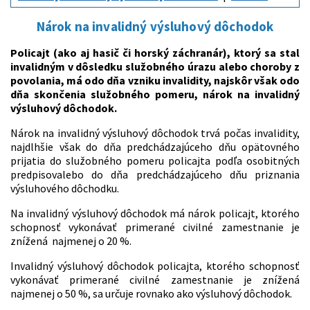
Nárok na invalidný výsluhový dôchodok
Policajt (ako aj hasič či horský záchranár), ktorý sa stal
invalidným v dôsledku služobného úrazu alebo choroby z
povolania, má odo dňa vzniku invalidity, najskôr však odo
dňa skončenia služobného pomeru, nárok na invalidný
výsluhový dôchodok.
Nárok na invalidný výsluhový dôchodok trvá počas invalidity,
najdlhšie však do dňa predchádzajúceho dňu opätovného
prijatia do služobného pomeru policajta podľa osobitných
predpisovalebo do dňa predchádzajúceho dňu priznania
výsluhového dôchodku.
Na invalidný výsluhový dôchodok má nárok policajt, ktorého
schopnosť vykonávať primerané civilné zamestnanie je
znížená najmenej o 20 %.
Invalidný výsluhový dôchodok policajta, ktorého schopnosť
vykonávať primerané civilné zamestnanie je znížená
najmenej o 50 %, sa určuje rovnako ako výsluhový dôchodok.