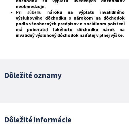
dôchodok sa výplata uvedených dôchodkov
neobmedzuje.
Pri súbehu n
ároku na výplatu invalidného
výsluhového dôchodku s nárokom na dôchodok
podľa všeobecných predpisov o sociálnom poistení
má poberateľ takéhoto dôchodku nárok na
invalidný výsluhový dôchodok naďalej v plnej výške.
Dôležité oznamy
Dôležité informácie