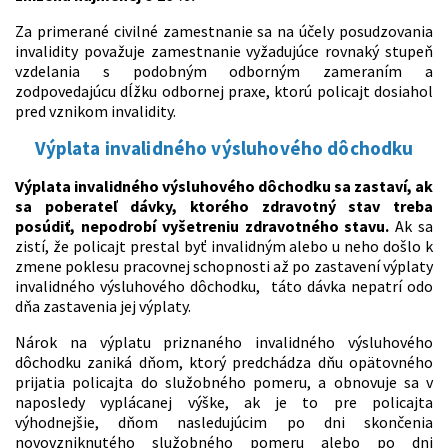
Za primerané civilné zamestnanie sa na účely posudzovania
invalidity považuje zamestnanie vyžadujúce rovnaký stupeň
vzdelania s podobným odborným zameraním a
zodpovedajúcu dĺžku odbornej praxe, ktorú policajt dosiahol
pred vznikom invalidity.
Výplata invalidného výsluhového dôchodku
Výplata invalidného výsluhového dôchodku sa zastaví, ak
sa poberateľ dávky, ktorého zdravotný stav treba
posúdiť, nepodrobí vyšetreniu zdravotného stavu.
Ak sa
zistí, že policajt prestal byť invalidným alebo u neho došlo k
zmene poklesu pracovnej schopnosti až po zastavení výplaty
invalidného výsluhového dôchodku, táto dávka nepatrí odo
dňa zastavenia jej výplaty.
Nárok na výplatu priznaného invalidného výsluhového
dôchodku zaniká dňom, ktorý predchádza dňu opätovného
prijatia policajta do služobného pomeru, a obnovuje sa v
naposledy vyplácanej výške, ak je to pre policajta
výhodnejšie, dňom nasledujúcim po dni skončenia
novovzniknutého služobného pomeru alebo po dni