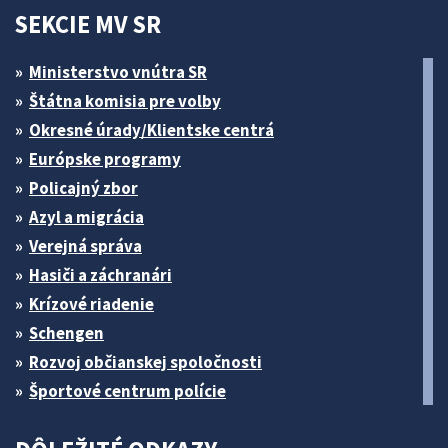
SEKCIE MV SR
Ministerstvo vnútra SR
Štátna komisia pre volby
Okresné úrady/Klientske centrá
Európske programy
Policajný zbor
Azyl a migrácia
Verejná správa
Hasiči a záchranári
Krízové riadenie
Schengen
Rozvoj občianskej spoločnosti
Športové centrum polície