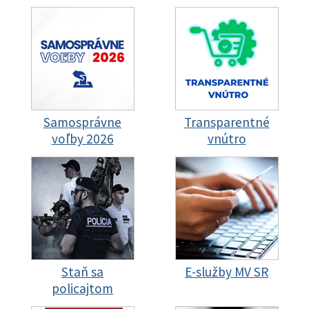
Samosprávne
Transparentné
voľby 2026
vnútro
Staň sa
E-služby MV SR
policajtom