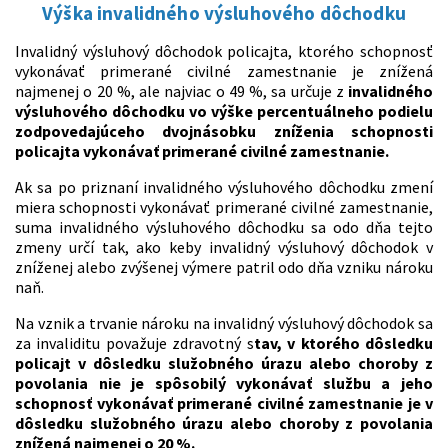
Výška invalidného výsluhového dôchodku
Invalidný výsluhový dôchodok policajta, ktorého schopnosť
vykonávať primerané civilné zamestnanie je znížená
najmenej o 20 %, ale najviac o 49 %, sa určuje z
invalidného
výsluhového dôchodku vo výške percentuálneho podielu
zodpovedajúceho dvojnásobku zníženia schopnosti
policajta vykonávať primerané civilné zamestnanie.
Ak sa po priznaní invalidného výsluhového dôchodku zmení
miera schopnosti vykonávať primerané civilné zamestnanie,
suma invalidného výsluhového dôchodku sa odo dňa tejto
zmeny určí tak, ako keby invalidný výsluhový dôchodok v
zníženej alebo zvýšenej výmere patril odo dňa vzniku nároku
naň.
Na vznik a trvanie nároku na invalidný výsluhový dôchodok sa
za invaliditu považuje zdravotný s
tav, v ktorého dôsledku
policajt v dôsledku služobného úrazu alebo choroby z
povolania nie je spôsobilý vykonávať službu a jeho
schopnosť vykonávať primerané civilné zamestnanie je v
dôsledku služobného úrazu alebo choroby z povolania
znížená najmenej o 20 %.