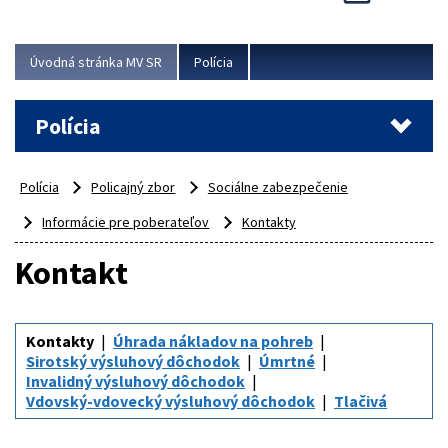
Viac
Úvodná stránka MV SR
Polícia
Polícia
Polícia
Policajný zbor
Sociálne zabezpečenie
Informácie pre poberateľov
Kontakty
Kontakt
Kontakty
Úhrada nákladov na pohreb
Sirotský výsluhový dôchodok
Úmrtné
Invalidný výsluhový dôchodok
Vdovský-vdovecký výsluhový dôchodok
Tlačivá