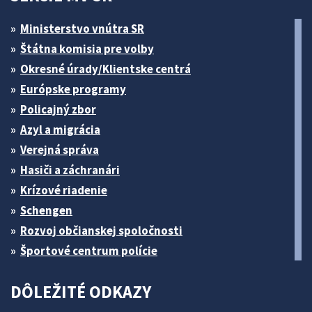
Ministerstvo vnútra SR
Štátna komisia pre volby
Okresné úrady/Klientske centrá
Európske programy
Policajný zbor
Azyl a migrácia
Verejná správa
Hasiči a záchranári
Krízové riadenie
Schengen
Rozvoj občianskej spoločnosti
Športové centrum polície
DÔLEŽITÉ ODKAZY