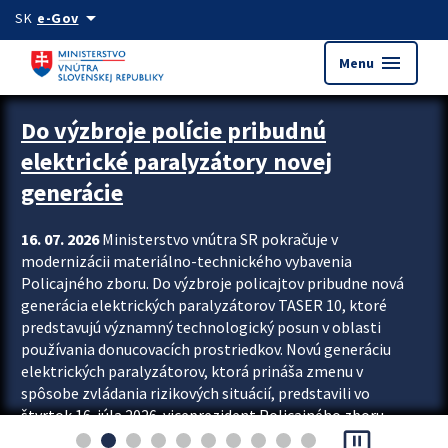
Preskocit na hlavný obsah
arrow_drop_down
SK
e-Gov
menu
Menu
Zastavit automatický posun upútavok
Do výzbroje polície pribudnú
elektrické paralyzátory novej
generácie
16. 07. 2026
Ministerstvo vnútra SR pokračuje v
modernizácii materiálno-technického vybavenia
Policajného zboru. Do výzbroje policajtov pribudne nová
generácia elektrických paralyzátorov TASER 10, ktoré
predstavujú významný technologický posun v oblasti
používania donucovacích prostriedkov. Novú generáciu
elektrických paralyzátorov, ktorá prináša zmenu v
spôsobe zvládania rizikových situácií, predstavili vo
štvrtok 16. júla 2026 viceprezident Policajného zboru
pause_presentation
Rastislav Polakovič a riaditeľ odboru výcviku...