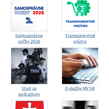
Samosprávne
Transparentné
voľby 2026
vnútro
Staň sa
E-služby MV SR
policajtom