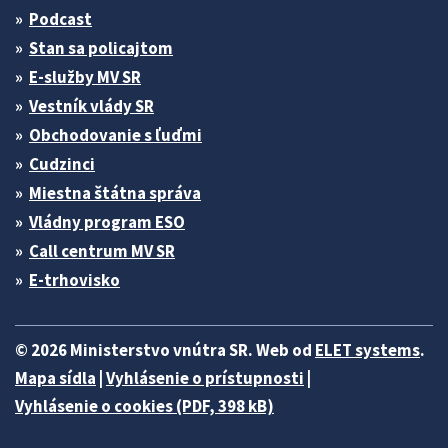
Podcast
Stan sa policajtom
E-služby MV SR
Vestník vlády SR
Obchodovanie s ľuďmi
Cudzinci
Miestna štátna správa
Vládny program ESO
Call centrum MV SR
E-trhovisko
© 2026 Ministerstvo vnútra SR. Web od
ELET systems
.
Mapa sídla
|
Vyhlásenie o prístupnosti
|
Vyhlásenie o cookies (PDF, 398 kB)