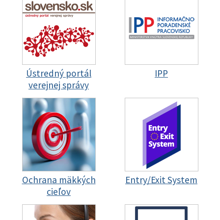
Ústredný portál
IPP
verejnej správy
Ochrana mäkkých
Entry/Exit System
cieľov