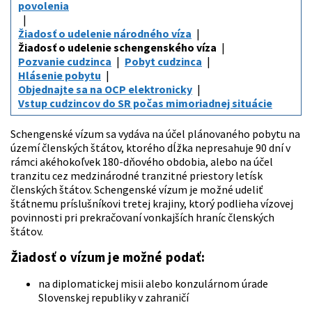
povolenia
Žiadosť o udelenie národného víza
Žiadosť o udelenie schengenského víza
Pozvanie cudzinca
Pobyt cudzinca
Hlásenie pobytu
Objednajte sa na OCP elektronicky
Vstup cudzincov do SR počas mimoriadnej situácie
Schengenské vízum sa vydáva na účel plánovaného pobytu na
území členských štátov, ktorého dĺžka nepresahuje 90 dní v
rámci akéhokoľvek 180-dňového obdobia, alebo na účel
tranzitu cez medzinárodné tranzitné priestory letísk
členských štátov. Schengenské vízum je možné udeliť
štátnemu príslušníkovi tretej krajiny, ktorý podlieha vízovej
povinnosti pri prekračovaní vonkajších hraníc členských
štátov.
Žiadosť o vízum je možné podať:
na diplomatickej misii alebo konzulárnom úrade
Slovenskej republiky v zahraničí