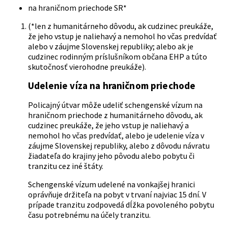
na hraničnom priechode SR*
(*len z humanitárneho dôvodu, ak cudzinec preukáže,
že jeho vstup je naliehavý a nemohol ho včas predvídať
alebo v záujme Slovenskej republiky; alebo ak je
cudzinec rodinným príslušníkom občana EHP a túto
skutočnosť vierohodne preukáže).
Udelenie víza na hraničnom priechode
Policajný útvar môže udeliť schengenské vízum na
hraničnom priechode z humanitárneho dôvodu, ak
cudzinec preukáže, že jeho vstup je naliehavý a
nemohol ho včas predvídať, alebo je udelenie víza v
záujme Slovenskej republiky, alebo z dôvodu návratu
žiadateľa do krajiny jeho pôvodu alebo pobytu či
tranzitu cez iné štáty.
Schengenské vízum udelené na vonkajšej hranici
oprávňuje držiteľa na pobyt v trvaní najviac 15 dní. V
prípade tranzitu zodpovedá dĺžka povoleného pobytu
času potrebnému na účely tranzitu.