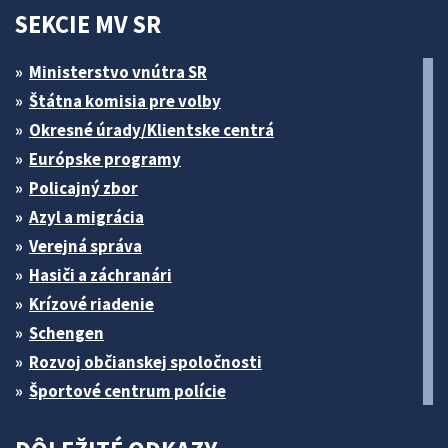
SEKCIE MV SR
Ministerstvo vnútra SR
Štátna komisia pre volby
Okresné úrady/Klientske centrá
Európske programy
Policajný zbor
Azyl a migrácia
Verejná správa
Hasiči a záchranári
Krízové riadenie
Schengen
Rozvoj občianskej spoločnosti
Športové centrum polície