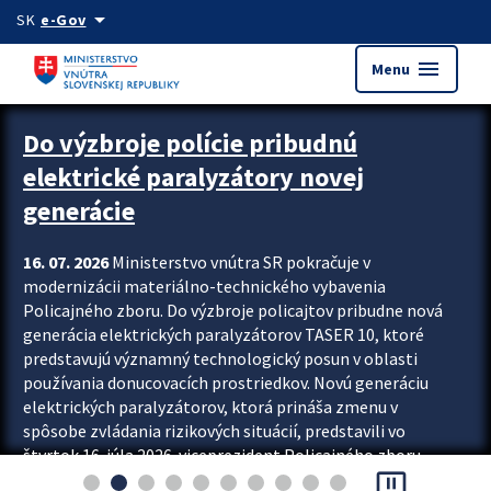
Preskocit na hlavný obsah
arrow_drop_down
SK
e-Gov
menu
Menu
Zastavit automatický posun upútavok
Do výzbroje polície pribudnú
elektrické paralyzátory novej
generácie
16. 07. 2026
Ministerstvo vnútra SR pokračuje v
modernizácii materiálno-technického vybavenia
Policajného zboru. Do výzbroje policajtov pribudne nová
generácia elektrických paralyzátorov TASER 10, ktoré
predstavujú významný technologický posun v oblasti
používania donucovacích prostriedkov. Novú generáciu
elektrických paralyzátorov, ktorá prináša zmenu v
spôsobe zvládania rizikových situácií, predstavili vo
štvrtok 16. júla 2026 viceprezident Policajného zboru
pause_presentation
Rastislav Polakovič a riaditeľ odboru výcviku...