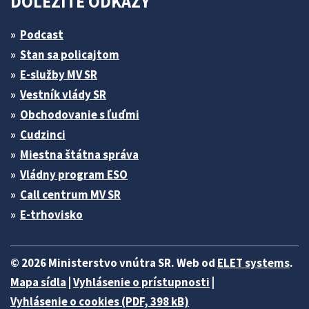
DÔLEŽITÉ ODKAZY
Podcast
Stan sa policajtom
E-služby MV SR
Vestník vlády SR
Obchodovanie s ľuďmi
Cudzinci
Miestna štátna správa
Vládny program ESO
Call centrum MV SR
E-trhovisko
© 2026 Ministerstvo vnútra SR. Web od
ELET systems
.
Mapa sídla
|
Vyhlásenie o prístupnosti
|
Vyhlásenie o cookies (PDF, 398 kB)