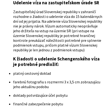
Udelenie víza na zastupiteľskom úrade SR
Zastupiteľský úrad Slovenskej republiky v zahraničí
rozhodne o žiadosti o udelenie víza do 15 kalendárnych
dní od jej prijatia. Na udelenie víza Slovenskej republiky
nie je právny nárok. Vízum automaticky neoprávňuje
jeho držiteľa na vstup na územie SR (pri vstupe na
územie Slovenskej republiky je potrebné hraničnej
kontrole preukázať náležitosti potrebné pre splnenie
podmienok vstupu, pričom platné vízum Slovenskej
republiky je len jednou z podmienok vstupu)
K žiadosti o udelenie Schengenského víza
je potrebné predložiť:
platný cestovný doklad
farebnú fotografiu s rozmermi 3 x 3,5 cm zobrazujúcu
jeho aktuálnu podobu
doklady potvrdzujúce účel pobytu
finančné zabezpečenie pobytu