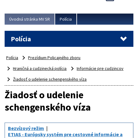
Viac
Úvodná stránka MV SR
Polícia
Polícia
Polícia
Prezídium Policajného zboru
Hraničná a cudzinecká polícia
Informácie pre cudzincov
Žiadosť o udelenie schengenského víza
Žiadosť o udelenie
schengenského víza
Bezvízový režim
ETIAS - Európsky systém pre cestovné informácie a