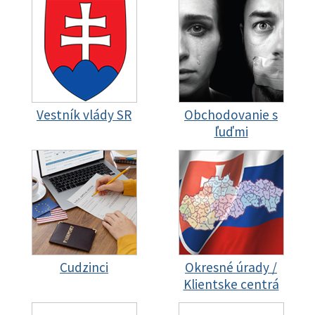
Vestník vlády SR
Obchodovanie s
ľuďmi
Cudzinci
Okresné úrady /
Klientske centrá