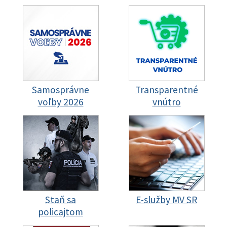
Samosprávne
Transparentné
voľby 2026
vnútro
Staň sa
E-služby MV SR
policajtom