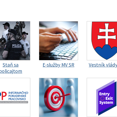
Staň sa
E-služby MV SR
Vestník vlád
policajtom