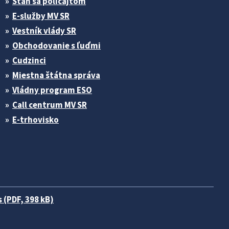
Stan sa policajtom
E-služby MV SR
Vestník vlády SR
Obchodovanie s ľuďmi
Cudzinci
Miestna štátna správa
Vládny program ESO
Call centrum MV SR
E-trhovisko
 (PDF, 398 kB)