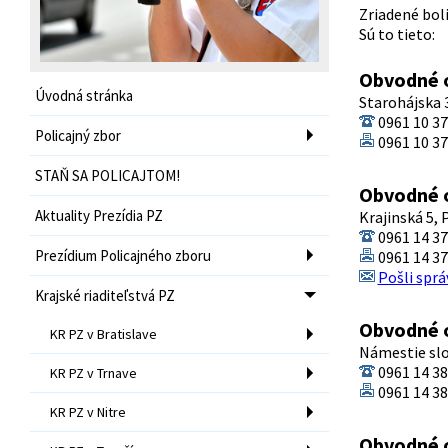
Zriadené bol
Sú to tieto:
Obvodné o
Úvodná stránka
Starohájska 
0961 10 3
Policajný zbor
0961 10 3
STAŇ SA POLICAJTOM!
Obvodné o
Aktuality Prezídia PZ
Krajinská 5, 
0961 14 3
Prezídium Policajného zboru
0961 14 3
Pošli sprá
Krajské riaditeľstvá PZ
Obvodné o
KR PZ v Bratislave
Námestie slo
0961 14 3
KR PZ v Trnave
0961 14 3
KR PZ v Nitre
Obvodné o