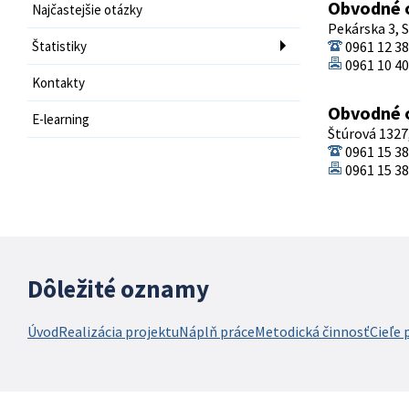
Obvodné o
Najčastejšie otázky
Pekárska 3, 
Štatistiky
0961 12 3
0961 10 4
Kontakty
Obvodné o
E-learning
Štúrová 1327,
0961 15 3
0961 15 3
Dôležité oznamy
Úvod
Realizácia projektu
Náplň práce
Metodická činnosť
Cieľe 