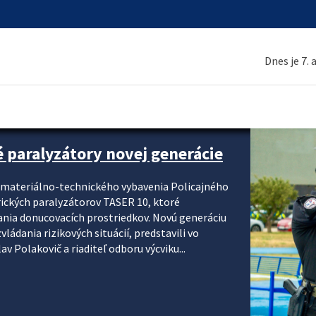
Dnes je 7.
é paralyzátory novej generácie
i materiálno-technického vybavenia Policajného
rických paralyzátorov TASER 10, ktoré
ania donucovacích prostriedkov. Novú generáciu
ádania rizikových situácií, predstavili vo
v Polakovič a riaditeľ odboru výcviku...