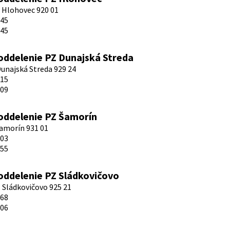
, Hlohovec 920 01
845
845
ddelenie PZ Dunajská Streda
Dunajská Streda 929 24
715
709
ddelenie PZ Šamorín
Šamorín 931 01
903
755
ddelenie PZ Sládkovičovo
, Sládkovičovo 925 21
868
006