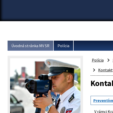
Úvodná stránka MV SR
Polícia
Polícia
Kontakt
Kontak
Preventívn
V rámci Kraj