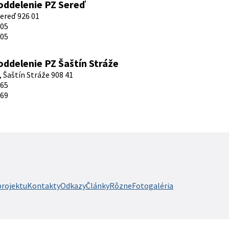
ddelenie PZ Sereď
Sereď 926 01
805
005
ddelenie PZ Šaštín Stráže
 Šaštín Stráže 908 41
865
869
projektu
Kontakty
Odkazy
Články
Rôzne
Fotogaléria