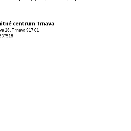
itné centrum Trnava
a 26, Trnava 917 01
537518