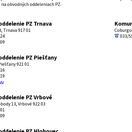
i na obvodných oddeleniach PZ.
ddelenie PZ Trnava
Komun
3, Trnava 917 01
Coburgov
724
033/5
709
ddelenie PZ Piešťany
Piešťany 921 01
716
719
vu
ddelenie PZ Vrbové
body 13, Vrbové 922 03
801
809
ddelenie PZ Hlohovec