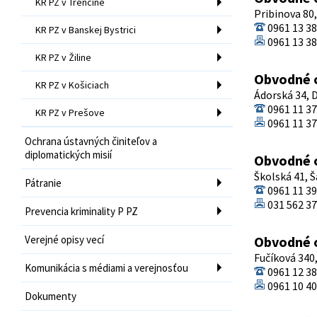
KR PZ v Trenčíne
Pribinova 80
0961 13 3
KR PZ v Banskej Bystrici
0961 13 3
KR PZ v Žiline
Obvodné o
KR PZ v Košiciach
Ádorská 34, 
0961 11 3
KR PZ v Prešove
0961 11 3
Ochrana ústavných činiteľov a
diplomatických misií
Obvodné o
Školská 41, 
Pátranie
0961 11 3
031 562 3
Prevencia kriminality P PZ
Verejné opisy vecí
Obvodné o
Fučíková 340
Komunikácia s médiami a verejnosťou
0961 12 3
0961 10 4
Dokumenty