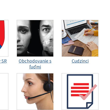
y SR
Obchodovanie s
Cudzinci
ľuďmi