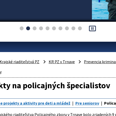
pause_presentation
Krajské riaditeľstvá PZ
KR PZ v Trnave
Prevencia krimina
y
ty na policajných špecialistov
e projekty a aktivity pre deti a mládež
Pre seniorov
Polica
ského riaditeľstva Policajného zboru v Trnave bolo zriadených 9 p