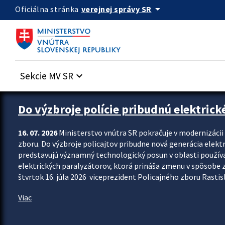
Preskocit na hlavný obsah
arrow_drop_down
verejnej správy SR
Oficiálna stránka
Sekcie MV SR
keyboard_arrow_down
Zastavit automatický posun upútavok
Do výzbroje polície pribudnú elektrick
16. 07. 2026
Ministerstvo vnútra SR pokračuje v modernizáci
zboru. Do výzbroje policajtov pribudne nová generácia elekt
predstavujú významný technologický posun v oblasti použív
elektrických paralyzátorov, ktorá prináša zmenu v spôsobe zvl
štvrtok 16. júla 2026 viceprezident Policajného zboru Rastisla
Viac