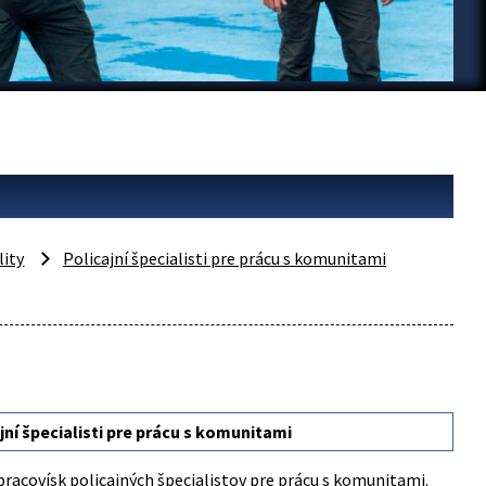
lity
Policajní špecialisti pre prácu s komunitami
jní špecialisti pre prácu s komunitami
racovísk policajných špecialistov pre prácu s komunitami.