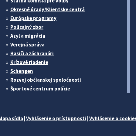
Štátna komisia pre volby
Okresné úrady/Klientske centrá
Európske programy
Policajný zbor
Azyl a migrácia
Verejná správa
Hasiči a záchranári
Krízové riadenie
Schengen
Rozvoj občianskej spoločnosti
Športové centrum polície
Mapa sídla
|
Vyhlásenie o prístupnosti
|
Vyhlásenie o cookies