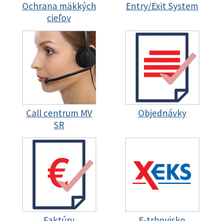
Ochrana mäkkých
Entry/Exit System
cieľov
Call centrum MV
Objednávky
SR
Faktúry
E-trhovisko