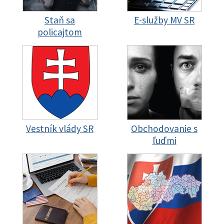
Staň sa
E-služby MV SR
policajtom
Vestník vlády SR
Obchodovanie s
ľuďmi