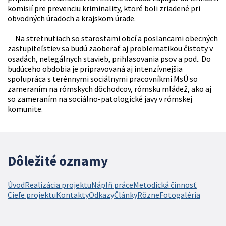
komisií pre prevenciu kriminality, ktoré boli zriadené pri
obvodných úradoch a krajskom úrade.
Na stretnutiach so starostami obcí a poslancami obecných
zastupiteľstiev sa budú zaoberať aj problematikou čistoty v
osadách, nelegálnych stavieb, prihlasovania psov a pod.. Do
budúceho obdobia je pripravovaná aj intenzívnejšia
spolupráca s terénnymi sociálnymi pracovníkmi MsÚ so
zameraním na rómskych dôchodcov, rómsku mládež, ako aj
so zameraním na sociálno-patologické javy v rómskej
komunite.
Dôležité oznamy
Úvod
Realizácia projektu
Náplň práce
Metodická činnosť
Cieľe projektu
Kontakty
Odkazy
Články
Rôzne
Fotogaléria