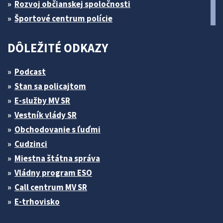
Rozvoj občianskej spoločnosti
Športové centrum polície
DÔLEŽITÉ ODKAZY
Podcast
Stan sa policajtom
E-služby MV SR
Vestník vlády SR
Obchodovanie s ľuďmi
Cudzinci
Miestna štátna správa
Vládny program ESO
Call centrum MV SR
E-trhovisko