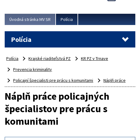
Viac
Úvodná stránka MV SR
Polícia
Polícia
Polícia
Krajské riaditeľstvá PZ
KR PZ v Trnave
Prevencia kriminality
Policajní špecialisti pre prácu s komunitami
Náplň práce
Náplň práce policajných
špecialistov pre prácu s
komunitami