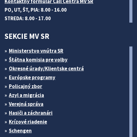
Kontaktný formulár Call Centra MV SR
PO, UT, ŠT, PIA: 8.00 - 16.00
STREDA: 8.00 - 17.00
SEKCIE MV SR
Ministerstvo vnútra SR
Štátna komisia pre volby
Okresné úrady/Klientske centrá
Európske programy
Policajný zbor
Azyl a migrácia
Verejná správa
Hasiči a záchranári
Krízové riadenie
Schengen