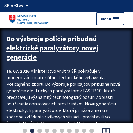
Preskocit na hlavný obsah
arrow_drop_down
SK
e-Gov
menu
Menu
Zastavit automatický posun upútavok
Do výzbroje polície pribudnú
elektrické paralyzátory novej
generácie
16. 07. 2026
Ministerstvo vnútra SR pokračuje v
modernizácii materiálno-technického vybavenia
Policajného zboru. Do výzbroje policajtov pribudne nová
generácia elektrických paralyzátorov TASER 10, ktoré
predstavujú významný technologický posun v oblasti
používania donucovacích prostriedkov. Novú generáciu
elektrických paralyzátorov, ktorá prináša zmenu v
spôsobe zvládania rizikových situácií, predstavili vo
štvrtok 16. júla 2026 viceprezident Policajného zboru
pause_presentation
Rastislav Polakovič a riaditeľ odboru výcviku...