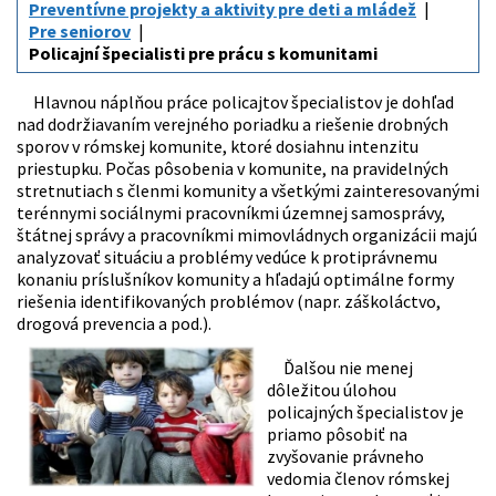
Preventívne projekty a aktivity pre deti a mládež
Pre seniorov
Policajní špecialisti pre prácu s komunitami
Hlavnou náplňou práce policajtov špecialistov je dohľad
nad dodržiavaním verejného poriadku a riešenie drobných
sporov v rómskej komunite, ktoré dosiahnu intenzitu
priestupku. Počas pôsobenia v komunite, na pravidelných
stretnutiach s členmi komunity a všetkými zainteresovanými
terénnymi sociálnymi pracovníkmi územnej samosprávy,
štátnej správy a pracovníkmi mimovládnych organizácii majú
analyzovať situáciu a problémy vedúce k protiprávnemu
konaniu príslušníkov komunity a hľadajú optimálne formy
riešenia identifikovaných problémov (napr. záškoláctvo,
drogová prevencia a pod.).
Ďalšou nie menej
dôležitou úlohou
policajných špecialistov je
priamo pôsobiť na
zvyšovanie právneho
vedomia členov rómskej