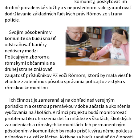
komunity, poskytovať im
drobné poradenské služby a v neposlednom rade garantovať
dodržiavanie základných ľudských práv Rómov zo strany
polície.
Svojim pôsobením v
komunite sa budú snažiť
odstraňovať bariéry
nedôvery medzi
Policajným zborom a
rómskymi občanmi a na
druhej strane znižovať
zaujatosť príslušníkov PZ voči Rómom, ktorá by mala viesť k
vhodne zvolenému spôsobu správania policajtov v styku s
rómskou komunitou.
Ich činnosť je zameraná aj na dohľad nad verejným
poriadkom a cestnou premávkou v dobe začatia a ukončenia
vyučovania na školách. V rámci projektu budú monitorovať
problematiku ohrozenia detí a mládeže v školách, školských
zariadeniach a rómskych komunitách. Ich permanentným
pôsobením v komunitách by malo prísť k výraznému poklesu
prípadov tzv. záškoláctva. Aktívne sa budú zapájať do činnosti