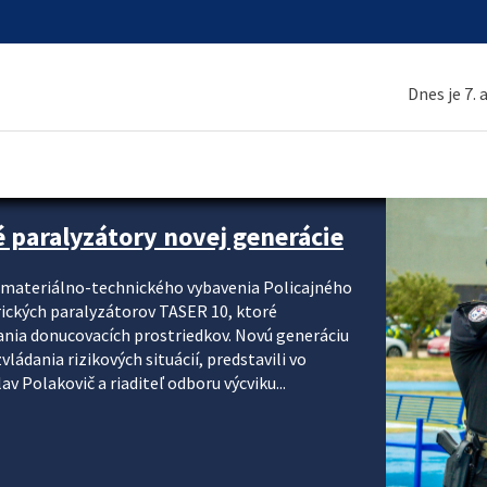
Dnes je 7.
é paralyzátory novej generácie
i materiálno-technického vybavenia Policajného
rických paralyzátorov TASER 10, ktoré
ania donucovacích prostriedkov. Novú generáciu
ádania rizikových situácií, predstavili vo
v Polakovič a riaditeľ odboru výcviku...