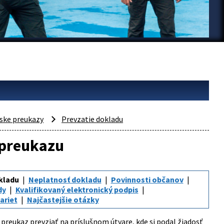
ske preukazy
Prevzatie dokladu
 preukazu
kladu
Neplatnosť dokladu
Povinnosti občanov
dy
Kvalifikovaný elektronický podpis
ariet
Najčastejšie otázky
preukaz prevziať na príslušnom útvare, kde si podal žiadosť