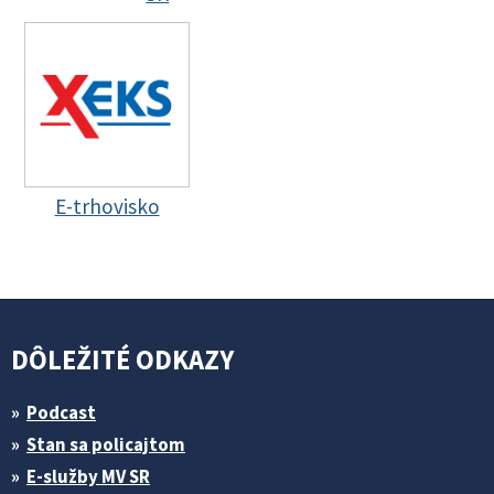
E-trhovisko
DÔLEŽITÉ ODKAZY
Podcast
Stan sa policajtom
E-služby MV SR