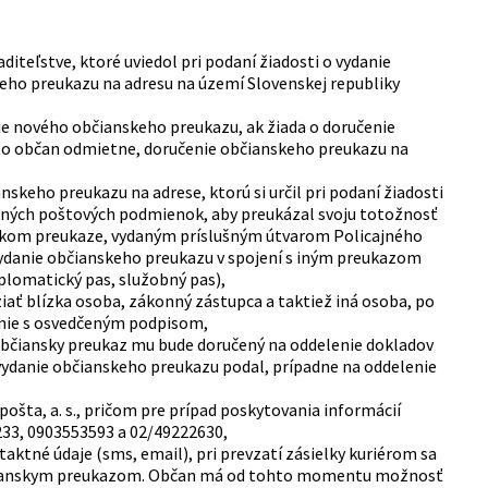
teľstve, ktoré uviedol pri podaní žiadosti o vydanie
ho preukazu na adresu na území Slovenskej republiky
ie nového občianskeho preukazu, ak žiada o doručenie
oto občan odmietne, doručenie občianskeho preukazu na
keho preukazu na adrese, ktorú si určil pri podaní žiadosti
cných poštových podmienok, aby preukázal svoju totožnosť
skom preukaze, vydaným príslušným útvarom Policajného
vydanie občianskeho preukazu v spojení s iným preukazom
lomatický pas, služobný pas),
iať blízka osoba, zákonný zástupca a taktiež iná osoba, po
nie s osvedčeným podpisom,
občiansky preukaz mu bude doručený na oddelenie dokladov
 vydanie občianskeho preukazu podal, prípadne na oddelenie
šta, a. s., pričom pre prípad poskytovania informácií
233, 0903553593 a 02/49222630,
aktné údaje (sms, email), pri prevzatí zásielky kuriérom sa
 občianskym preukazom. Občan má od tohto momentu možnosť