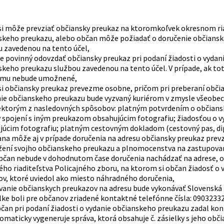
i môže prevziať občiansky preukaz na ktoromkoľvek okresnom riadi
skeho preukazu, alebo občan môže požiadať o doručenie občianske
u zavedenou na tento účel,
e povinný odovzdať občiansky preukaz pri podaní žiadosti o vydan
skeho preukazu službou zavedenou na tento účel. V prípade, ak t
 mu nebude umožnené,
i občiansky preukaz prevezme osobne, pričom pri preberaní občians
nie občianskeho preukazu bude vyzvaný kuriérom v zmysle všeobe
iektorým z nasledovných spôsobov: platným potvrdením o občian
v spojení s iným preukazom obsahujúcim fotografiu; žiadosťou o 
júcim fotografiu; platným cestovným dokladom (cestovný pas, dip
na môže aj v prípade doručenia na adresu občiansky preukaz prevz
žení svojho občianskeho preukazu a plnomocenstva na zastupova
občan nebude v dohodnutom čase doručenia nachádzať na adrese, 
ho riaditeľstva Policajného zboru, na ktorom si občan žiadosť o
ov, ktoré uviedol ako miesto náhradného doručenia,
anie občianskych preukazov na adresu bude vykonávať Slovenská po
lke boli pre občanov zriadené kontaktné telefónne čísla: 0903233
bčan pri podaní žiadosti o vydanie občianskeho preukazu zadal kont
omaticky vygeneruje správa, ktorá obsahuje č. zásielky s jeho