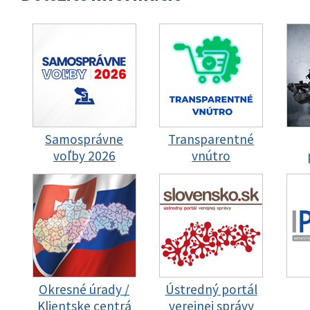
Samosprávne
Transparentné
voľby 2026
vnútro
Okresné úrady /
Ústredný portál
Klientske centrá
verejnej správy