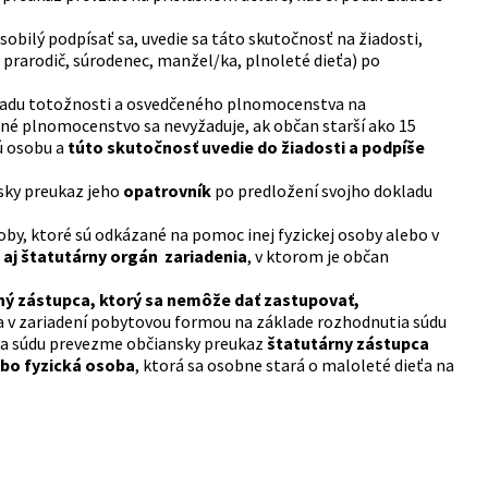
obilý podpísať sa, uvedie sa táto skutočnosť na žiadosti,
, prarodič, súrodenec, manžel/ka, plnoleté dieťa) po
ladu totožnosti a osvedčeného plnomocenstva na
né plnomocenstvo sa nevyžaduje, ak občan starší ako 15
ú osobu a
túto skutočnosť uvedie do žiadosti a podpíše
sky preukaz jeho
opatrovník
po predložení svojho dokladu
oby, ktoré sú odkázané na pomoc inej fyzickej osoby alebo v
ť
aj štatutárny orgán zariadenia
, v ktorom je občan
ý zástupca, ktorý sa nemôže dať zastupovať,
ia v zariadení pobytovou formou na základe rozhodnutia súdu
tia súdu prevezme občiansky preukaz
štatutárny zástupca
ebo fyzická osoba
, ktorá sa osobne stará o maloleté dieťa na