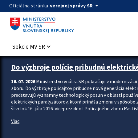
Preskocit na hlavný obsah
arrow_drop_down
verejnej správy SR
Oficiálna stránka
Sekcie MV SR
keyboard_arrow_down
Zastavit automatický posun upútavok
Do výzbroje polície pribudnú elektrick
16. 07. 2026
Ministerstvo vnútra SR pokračuje v modernizáci
zboru. Do výzbroje policajtov pribudne nová generácia elekt
predstavujú významný technologický posun v oblasti použív
elektrických paralyzátorov, ktorá prináša zmenu v spôsobe zvl
štvrtok 16. júla 2026 viceprezident Policajného zboru Rastisla
Viac