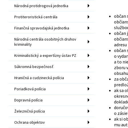
Národná protidrogová jednotka
občan s
Protiteroristická centrála
občian
službo
Finančná spravodajská jednotka
občan j
občian
Národná centrála osobitných druhov
kriminality
adresu
občan s
Kriminalistický a expertízny ústav PZ
o vyda
a to n
Súkromná bezpečnosť
zboru 
obsahu
Hraničná a cudzinecká polícia
za obča
predlo
Poriadková polícia
ak sa 
okresné
Dopravná polícia
doklad
doručov
Železničná polícia
o zásie
ak si o
Ochrana objektov
mu aut