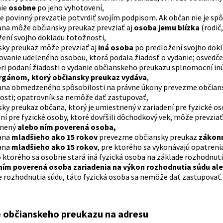
nie
osobne
po jeho vyhotovení,
e povinný prevzatie potvrdiť svojím podpisom. Ak občan nie je spôs
ana môže občiansky preukaz prevziať aj
osoba jemu blízka
(rodič
žení svojho dokladu totožnosti,
sky preukaz môže prevziať aj
iná osoba
po predložení svojho dok
ovanie udeleného osobou, ktorá podala žiadosť o vydanie; osvedče
ri podaní žiadosti o vydanie občianskeho preukazu splnomocní in
rgánom, ktorý občiansky preukaz vydáva
,
ana obmedzeného spôsobilosti na právne úkony prevezme občian
osti; opatrovník sa nemôže dať zastupovať,
ky preukaz občana, ktorý je umiestnený v zariadení pre fyzické os
ní pre fyzické osoby, ktoré dovŕšili dôchodkový vek, môže prevzia
tnený
alebo ním poverená osoba,
ana
mladšieho ako 15 rokov
prevezme občiansky preukaz
zákonn
ana
mladšieho ako 15 rokov
, pre ktorého sa vykonávajú opatren
o ktorého sa osobne stará iná fyzická osoba na základe rozhodnu
ním poverená osoba zariadenia na výkon rozhodnutia súdu al
e rozhodnutia súdu, táto fyzická osoba sa nemôže dať zastupovať.
 občianskeho preukazu na adresu