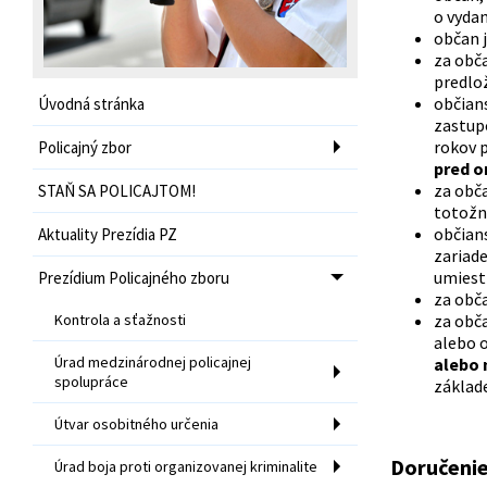
o vyda
občan j
za obč
predlo
občian
Úvodná stránka
zastup
rokov p
Policajný zbor
pred o
za obč
STAŇ SA POLICAJTOM!
totožn
občians
Aktuality Prezídia PZ
zariade
umies
Prezídium Policajného zboru
za obč
Kontrola a sťažnosti
za obč
alebo 
Úrad medzinárodnej policajnej
alebo 
spolupráce
základ
Útvar osobitného určenia
Doručenie
Úrad boja proti organizovanej kriminalite