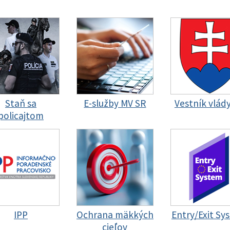
Staň sa
E-služby MV SR
Vestník vlád
policajtom
IPP
Ochrana mäkkých
Entry/Exit Sy
cieľov