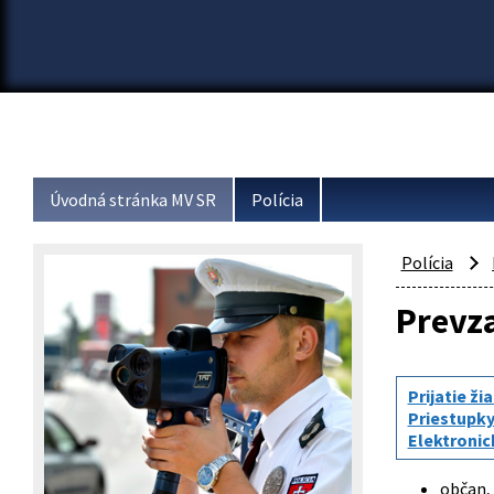
Úvodná stránka MV SR
Polícia
Polícia
Prevz
Prijatie ži
Priestupk
Elektronic
občan, 