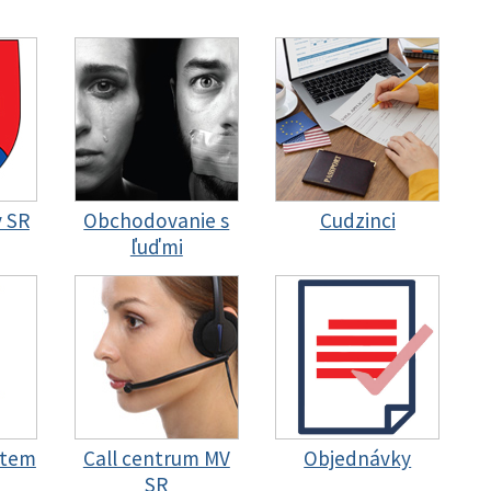
y SR
Obchodovanie s
Cudzinci
ľuďmi
stem
Call centrum MV
Objednávky
SR