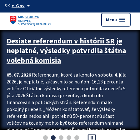
Preskocit na hlavný obsah
arrow_drop_down
SK
e-Gov
menu
Menu
Zastavit automatický posun upútavok
Desiate referendum v histórii SR je
neplatné, výsledky potvrdila štátna
volebná komisia
05. 07. 2026
Referendum, ktoré sa konalo v sobotu 4. júla
2026, je neplatné, zúčastnilo sa na ňom 16,13 percenta
voličov. Oficiálne výsledky referenda potvrdila v nedeľu 5.
júla 2026 Štátna komisia pre voľby a kontrolu
financovania politických strán. Referendum malo
pokojný priebeh. „Môžem konštatovať, že výsledky
referenda nedosiahli potrebnú 50-percentnú účasť
voličov na to, aby mohlo byť toto referendum vnímané
ako platné,“ povedal predseda Štátnej komisie pre voľby
pause_presentation
a kontrolu financovania politických...