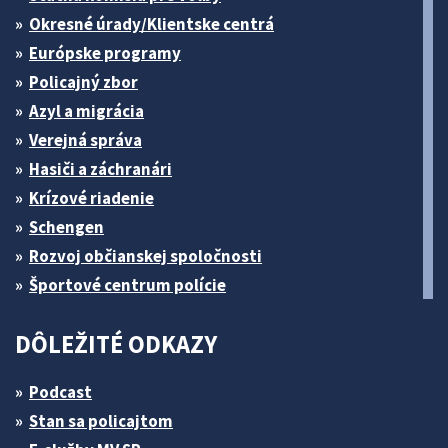
Okresné úrady/Klientske centrá
Európske programy
Policajný zbor
Azyl a migrácia
Verejná správa
Hasiči a záchranári
Krízové riadenie
Schengen
Rozvoj občianskej spoločnosti
Športové centrum polície
DÔLEŽITÉ ODKAZY
Podcast
Stan sa policajtom