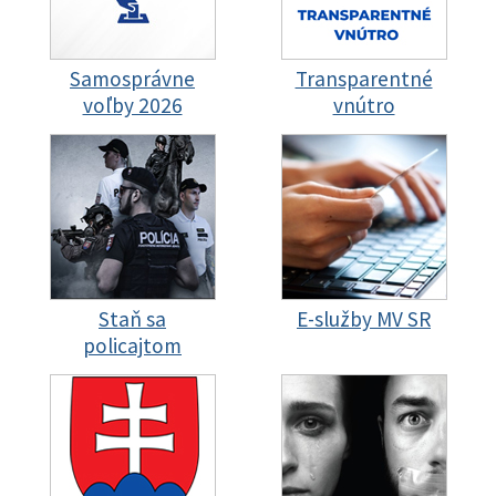
Samosprávne
Transparentné
voľby 2026
vnútro
Staň sa
E-služby MV SR
policajtom