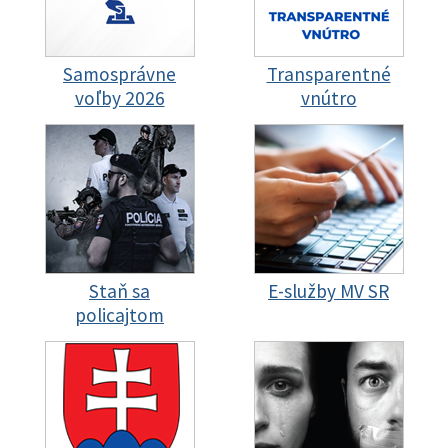
Samosprávne
Transparentné
voľby 2026
vnútro
Staň sa
E-služby MV SR
policajtom