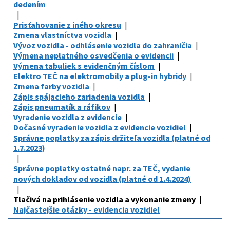
dedením
Prisťahovanie z iného okresu
Zmena vlastníctva vozidla
Vývoz vozidla - odhlásenie vozidla do zahraničia
Výmena neplatného osvedčenia o evidencii
Výmena tabuliek s evidenčným číslom
Elektro TEČ na elektromobily a plug-in hybridy
Zmena farby vozidla
Zápis spájacieho zariadenia vozidla
Zápis pneumatík a ráfikov
Vyradenie vozidla z evidencie
Dočasné vyradenie vozidla z evidencie vozidiel
Správne poplatky za zápis držiteľa vozidla (platné od
1.7.2023)
Správne poplatky ostatné napr. za TEČ, vydanie
nových dokladov od vozidla (platné od 1.4.2024)
Tlačivá na prihlásenie vozidla a vykonanie zmeny
Najčastejšie otázky - evidencia vozidiel