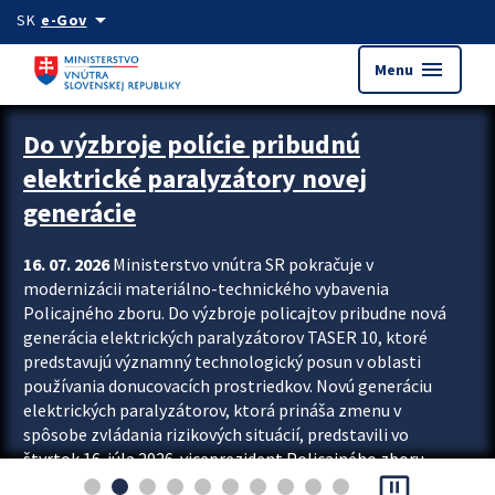
Preskocit na hlavný obsah
arrow_drop_down
SK
e-Gov
menu
Menu
Zastavit automatický posun upútavok
Do výzbroje polície pribudnú
elektrické paralyzátory novej
generácie
16. 07. 2026
Ministerstvo vnútra SR pokračuje v
modernizácii materiálno-technického vybavenia
Policajného zboru. Do výzbroje policajtov pribudne nová
generácia elektrických paralyzátorov TASER 10, ktoré
predstavujú významný technologický posun v oblasti
používania donucovacích prostriedkov. Novú generáciu
elektrických paralyzátorov, ktorá prináša zmenu v
spôsobe zvládania rizikových situácií, predstavili vo
štvrtok 16. júla 2026 viceprezident Policajného zboru
pause_presentation
Rastislav Polakovič a riaditeľ odboru výcviku...