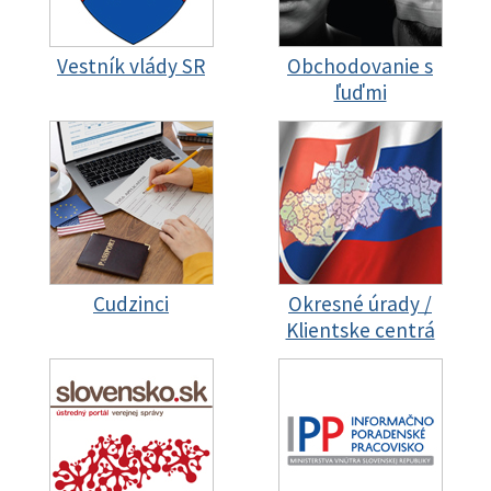
Vestník vlády SR
Obchodovanie s
ľuďmi
Cudzinci
Okresné úrady /
Klientske centrá