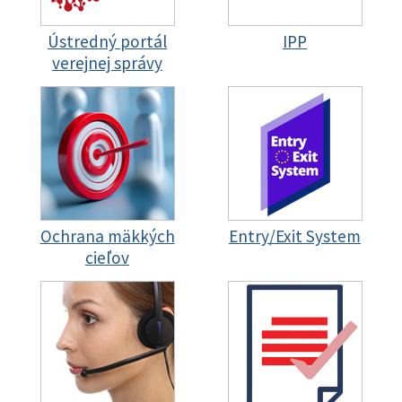
Ústredný portál
IPP
verejnej správy
Ochrana mäkkých
Entry/Exit System
cieľov