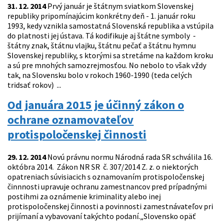
31. 12. 2014
Prvý január je štátnym sviatkom Slovenskej
republiky pripomínajúcim konkrétny deň - 1. január roku
1993, kedy vznikla samostatná Slovenská republika a vstúpila
do platnosti jej ústava. Tá kodifikuje aj štátne symboly -
štátny znak, štátnu vlajku, štátnu pečať a štátnu hymnu
Slovenskej republiky, s ktorými sa stretáme na každom kroku
a sú pre mnohých samozrejmosťou. No nebolo to však vždy
tak, na Slovensku bolo v rokoch 1960-1990 (teda celých
tridsať rokov) ...
Od januára 2015 je účinný zákon o
ochrane oznamovateľov
protispoločenskej činnosti
29. 12. 2014
Novú právnu normu Národná rada SR schválila 16.
októbra 2014. Zákon NR SR č. 307/2014 Z. z. o niektorých
opatreniach súvisiacich s oznamovaním protispoločenskej
činnnosti upravuje ochranu zamestnancov pred prípadnými
postihmi za oznámenie kriminality alebo inej
protispoločenskej činnosti a povinnosti zamestnávateľov pri
prijímaní a vybavovaní takýchto podaní.„Slovensko opäť