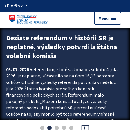
Preskocit na hlavný obsah
arrow_drop_down
SK
e-Gov
menu
Menu
Zastavit automatický posun upútavok
Desiate referendum v histórii SR je
neplatné, výsledky potvrdila štátna
volebná komisia
05. 07. 2026
Referendum, ktoré sa konalo v sobotu 4. júla
2026, je neplatné, zúčastnilo sa na ňom 16,13 percenta
voličov. Oficiálne výsledky referenda potvrdila v nedeľu 5.
júla 2026 Štátna komisia pre voľby a kontrolu
financovania politických strán. Referendum malo
pokojný priebeh. „Môžem konštatovať, že výsledky
referenda nedosiahli potrebnú 50-percentnú účasť
voličov na to, aby mohlo byť toto referendum vnímané
ako platné,“ povedal predseda Štátnej komisie pre voľby
pause_presentation
a kontrolu financovania politických...