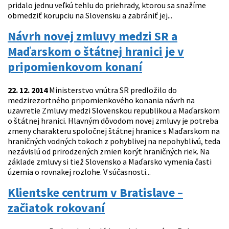
pridalo jednu veľkú tehlu do priehrady, ktorou sa snažíme
obmedziť korupciu na Slovensku a zabrániť jej...
Návrh novej zmluvy medzi SR a
Maďarskom o štátnej hranici je v
pripomienkovom konaní
22. 12. 2014
Ministerstvo vnútra SR predložilo do
medzirezortného pripomienkového konania návrh na
uzavretie Zmluvy medzi Slovenskou republikou a Maďarskom
o štátnej hranici. Hlavným dôvodom novej zmluvy je potreba
zmeny charakteru spoločnej štátnej hranice s Maďarskom na
hraničných vodných tokoch z pohyblivej na nepohyblivú, teda
nezávislú od prirodzených zmien korýt hraničných riek. Na
základe zmluvy si tiež Slovensko a Maďarsko vymenia časti
územia o rovnakej rozlohe. V súčasnosti...
Klientske centrum v Bratislave –
začiatok rokovaní