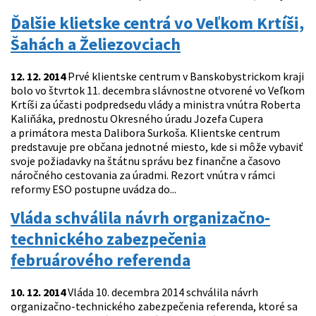
Ďalšie klietske centrá vo Veľkom Krtíši,
Šahách a Želiezovciach
12. 12. 2014
Prvé klientske centrum v Banskobystrickom kraji
bolo vo štvrtok 11. decembra slávnostne otvorené vo Veľkom
Krtíši za účasti podpredsedu vlády a ministra vnútra Roberta
Kaliňáka, prednostu Okresného úradu Jozefa Cupera
a primátora mesta Dalibora Surkoša. Klientske centrum
predstavuje pre občana jednotné miesto, kde si môže vybaviť
svoje požiadavky na štátnu správu bez finančne a časovo
náročného cestovania za úradmi. Rezort vnútra v rámci
reformy ESO postupne uvádza do...
Vláda schválila návrh organizačno-
technického zabezpečenia
februárového referenda
10. 12. 2014
Vláda 10. decembra 2014 schválila návrh
organizačno-technického zabezpečenia referenda, ktoré sa