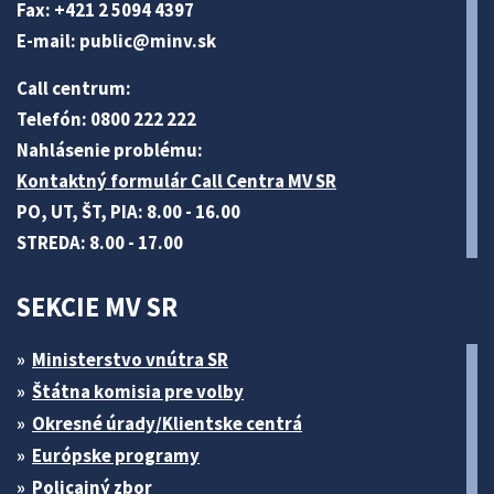
Fax: +421 2 5094 4397
E-mail:
public@minv
.sk
Call centrum:
Telefón: 0800 222 222
Nahlásenie problému:
Kontaktný formulár Call Centra MV SR
PO, UT, ŠT, PIA: 8.00 - 16.00
STREDA: 8.00 - 17.00
SEKCIE MV SR
Ministerstvo vnútra SR
Štátna komisia pre volby
Okresné úrady/Klientske centrá
Európske programy
Policajný zbor