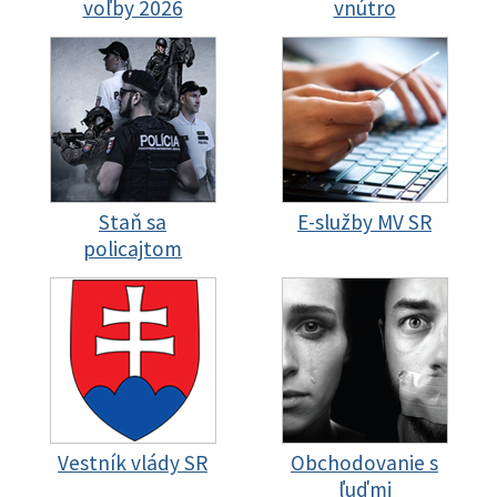
voľby 2026
vnútro
Staň sa
E-služby MV SR
policajtom
Vestník vlády SR
Obchodovanie s
ľuďmi