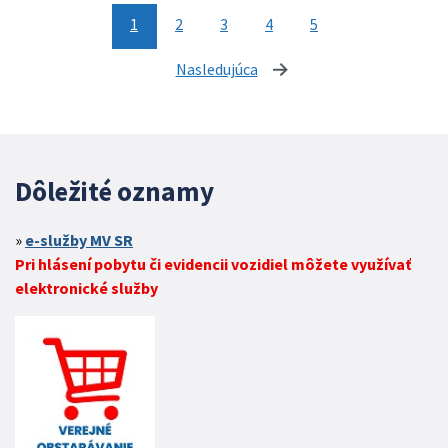
1
2
3
4
5
Nasledujúca
stránka
Dôležité oznamy
e-služby MV SR
Pri hlásení pobytu či evidencii vozidiel môžete využívať
elektronické služby