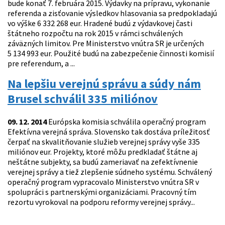
bude konať 7. februára 2015. Výdavky na prípravu, vykonanie
referenda a zisťovanie výsledkov hlasovania sa predpokladajú
vo výške 6 332 268 eur. Hradené budú z výdavkovej časti
štátneho rozpočtu na rok 2015 v rámci schválených
záväzných limitov. Pre Ministerstvo vnútra SR je určených
5 134 993 eur. Použité budú na zabezpečenie činnosti komisií
pre referendum, a ...
Na lepšiu verejnú správu a súdy nám
Brusel schválil 335 miliónov
09. 12. 2014
Európska komisia schválila operačný program
Efektívna verejná správa. Slovensko tak dostáva príležitosť
čerpať na skvalitňovanie služieb verejnej správy vyše 335
miliónov eur. Projekty, ktoré môžu predkladať štátne aj
neštátne subjekty, sa budú zameriavať na zefektívnenie
verejnej správy a tiež zlepšenie súdneho systému. Schválený
operačný program vypracovalo Ministerstvo vnútra SR v
spolupráci s partnerskými organizáciami. Pracovný tím
rezortu vyrokoval na podporu reformy verejnej správy...