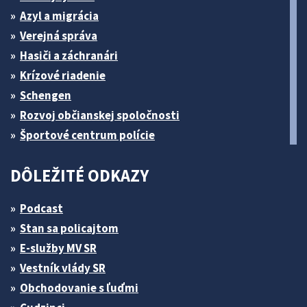
Azyl a migrácia
Verejná správa
Hasiči a záchranári
Krízové riadenie
Schengen
Rozvoj občianskej spoločnosti
Športové centrum polície
DÔLEŽITÉ ODKAZY
Podcast
Stan sa policajtom
E-služby MV SR
Vestník vlády SR
Obchodovanie s ľuďmi