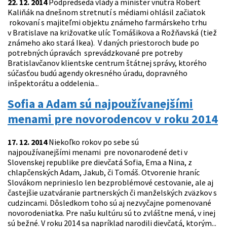
22. 12. 2014
Podpredseda vlády a minister vnútra Robert
Kaliňák na dnešnom stretnutí s médiami ohlásil začiatok
rokovaní s majiteľmi objektu známeho farmárskeho trhu
v Bratislave na križovatke ulíc Tomášikova a Rožňavská (tiež
známeho ako stará Ikea). V daných priestoroch bude po
potrebných úpravách sprevádzkované pre potreby
Bratislavčanov klientske centrum štátnej správy, ktorého
súčasťou budú agendy okresného úradu, dopravného
inšpektorátu a oddelenia...
Sofia a Adam sú najpoužívanejšími
menami pre novorodencov v roku 2014
17. 12. 2014
Niekoľko rokov po sebe sú
najpoužívanejšími menami pre novonarodené deti v
Slovenskej republike pre dievčatá Sofia, Ema a Nina, z
chlapčenských Adam, Jakub, či Tomáš. Otvorenie hraníc
Slovákom neprinieslo len bezproblémové cestovanie, ale aj
častejšie uzatváranie partnerských či manželských zväzkov s
cudzincami. Dôsledkom toho sú aj nezvyčajne pomenované
novorodeniatka. Pre našu kultúru sú to zvláštne mená, v inej
sú bežné. V roku 2014 sa napríklad narodili dievčatá, ktorým...