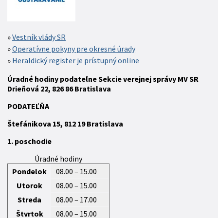
Vestník vlády SR
Operatívne pokyny pre okresné úrady
Heraldický register je prístupný online
Úradné hodiny podateľne Sekcie verejnej správy MV SR
Drieňová 22, 826 86 Bratislava
P
ODATEĽŇA
Štefánikova 15,
812 19
Bratislava
1. poschodie
Úradné hodiny
Pondelok
08.00 – 15.00
Utorok
08.00 – 15.00
Streda
08.00 – 17.00
Štvrtok
08.00 – 15.00