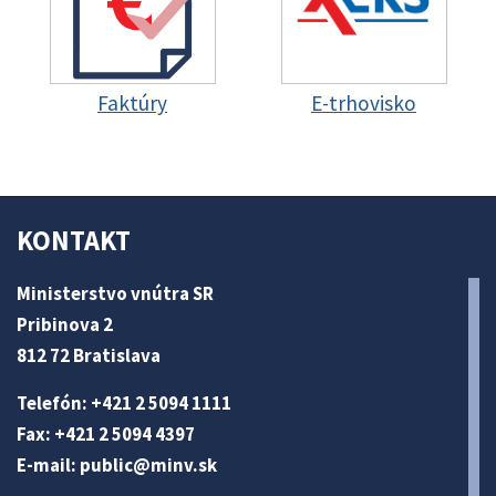
Faktúry
E-trhovisko
KONTAKT
Ministerstvo vnútra SR
Pribinova 2
812 72 Bratislava
Telefón: +421 2 5094 1111
Fax: +421 2 5094 4397
E-mail:
public@minv
.sk