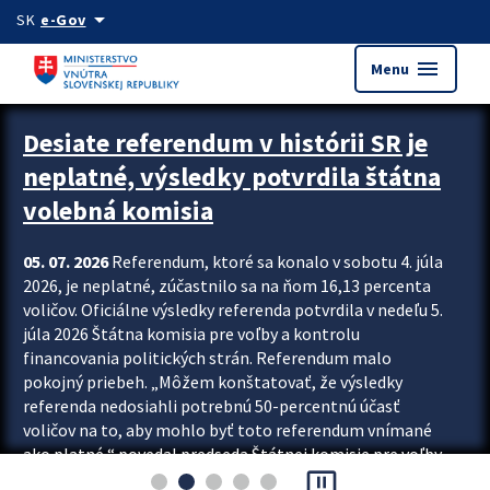
Preskocit na hlavný obsah
arrow_drop_down
SK
e-Gov
menu
Menu
Zastavit automatický posun upútavok
Desiate referendum v histórii SR je
neplatné, výsledky potvrdila štátna
volebná komisia
05. 07. 2026
Referendum, ktoré sa konalo v sobotu 4. júla
2026, je neplatné, zúčastnilo sa na ňom 16,13 percenta
voličov. Oficiálne výsledky referenda potvrdila v nedeľu 5.
júla 2026 Štátna komisia pre voľby a kontrolu
financovania politických strán. Referendum malo
pokojný priebeh. „Môžem konštatovať, že výsledky
referenda nedosiahli potrebnú 50-percentnú účasť
voličov na to, aby mohlo byť toto referendum vnímané
ako platné,“ povedal predseda Štátnej komisie pre voľby
pause_presentation
a kontrolu financovania politických...