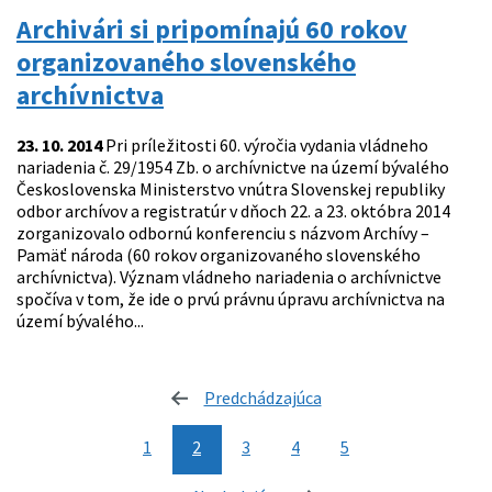
Archivári si pripomínajú 60 rokov
organizovaného slovenského
archívnictva
23. 10. 2014
Pri príležitosti 60. výročia vydania vládneho
nariadenia č. 29/1954 Zb. o archívnictve na území bývalého
Československa Ministerstvo vnútra Slovenskej republiky
odbor archívov a registratúr v dňoch 22. a 23. októbra 2014
zorganizovalo odbornú konferenciu s názvom Archívy –
Pamäť národa (60 rokov organizovaného slovenského
archívnictva). Význam vládneho nariadenia o archívnictve
spočíva v tom, že ide o prvú právnu úpravu archívnictva na
území bývalého...
Predchádzajúca
stránka
1
2
3
4
5