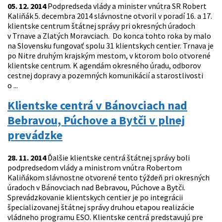
05. 12. 2014
Podpredseda vlády a minister vnútra SR Robert
Kaliňák 5. decembra 2014 slávnostne otvoril v poradí 16. a 17.
klientske centrum štátnej správy pri okresných úradoch
v Trnave a Zlatých Moravciach. Do konca tohto roka by malo
na Slovensku fungovať spolu 31 klientskych centier. Trnava je
po Nitre druhým krajským mestom, v ktorom bolo otvorené
klientske centrum. K agendám okresného úradu, odborov
cestnej dopravy a pozemných komunikácií a starostlivosti
o ...
Klientske centrá v Bánovciach nad
Bebravou, Púchove a Bytči v plnej
prevádzke
28. 11. 2014
Ďalšie klientske centrá štátnej správy boli
podpredsedom vlády a ministrom vnútra Robertom
Kaliňákom slávnostne otvorené tento týždeň pri okresných
úradoch v Bánovciach nad Bebravou, Púchove a Bytči.
Sprevádzkovanie klientskych centier je po integrácii
špecializovanej štátnej správy druhou etapou realizácie
vládneho programu ESO. Klientske centrá predstavujú pre