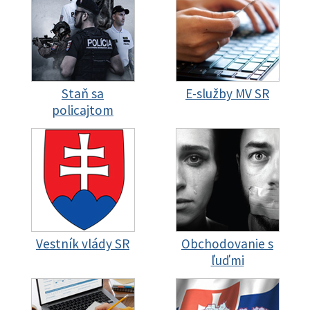
Staň sa
E-služby MV SR
policajtom
Vestník vlády SR
Obchodovanie s
ľuďmi