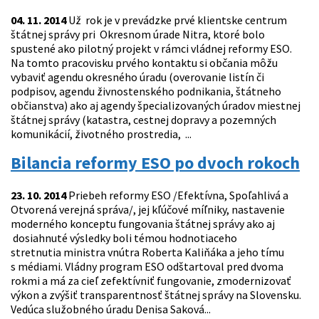
04. 11. 2014
Už rok je v prevádzke prvé klientske centrum
štátnej správy pri Okresnom úrade Nitra, ktoré bolo
spustené ako pilotný projekt v rámci vládnej reformy ESO.
Na tomto pracovisku prvého kontaktu si občania môžu
vybaviť agendu okresného úradu (overovanie listín či
podpisov, agendu živnostenského podnikania, štátneho
občianstva) ako aj agendy špecializovaných úradov miestnej
štátnej správy (katastra, cestnej dopravy a pozemných
komunikácií, životného prostredia, ...
Bilancia reformy ESO po dvoch rokoch
23. 10. 2014
Priebeh reformy ESO /Efektívna, Spoľahlivá a
Otvorená verejná správa/, jej kľúčové míľniky, nastavenie
moderného konceptu fungovania štátnej správy ako aj
dosiahnuté výsledky boli témou hodnotiaceho
stretnutia ministra vnútra Roberta Kaliňáka a jeho tímu
s médiami. Vládny program ESO odštartoval pred dvoma
rokmi a má za cieľ zefektívniť fungovanie, zmodernizovať
výkon a zvýšiť transparentnosť štátnej správy na Slovensku.
Vedúca služobného úradu Denisa Saková...