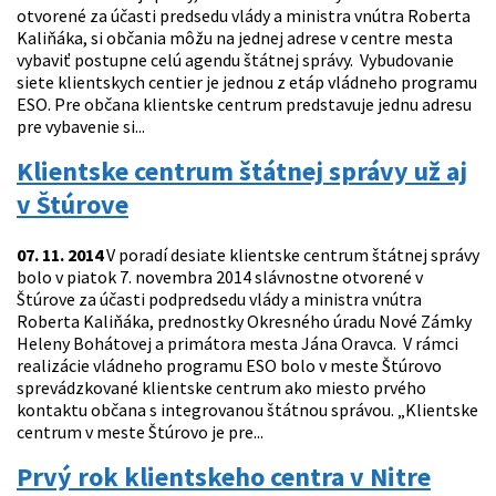
otvorené za účasti predsedu vlády a ministra vnútra Roberta
Kaliňáka, si občania môžu na jednej adrese v centre mesta
vybaviť postupne celú agendu štátnej správy. Vybudovanie
siete klientskych centier je jednou z etáp vládneho programu
ESO. Pre občana klientske centrum predstavuje jednu adresu
pre vybavenie si...
Klientske centrum štátnej správy už aj
v Štúrove
07. 11. 2014
V poradí desiate klientske centrum štátnej správy
bolo v piatok 7. novembra 2014 slávnostne otvorené v
Štúrove za účasti podpredsedu vlády a ministra vnútra
Roberta Kaliňáka, prednostky Okresného úradu Nové Zámky
Heleny Bohátovej a primátora mesta Jána Oravca. V rámci
realizácie vládneho programu ESO bolo v meste Štúrovo
sprevádzkované klientske centrum ako miesto prvého
kontaktu občana s integrovanou štátnou správou. „Klientske
centrum v meste Štúrovo je pre...
Prvý rok klientskeho centra v Nitre