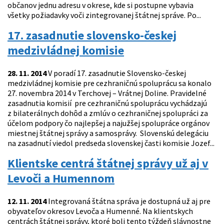
občanov jednu adresu v okrese, kde si postupne vybavia
všetky požiadavky voči zintegrovanej štátnej správe. Po...
17. zasadnutie slovensko-českej
medzivládnej komisie
28. 11. 2014
V poradí 17. zasadnutie Slovensko-českej
medzivládnej komisie pre cezhraničnú spoluprácu sa konalo
27. novembra 2014 v Terchovej – Vrátnej Doline. Pravidelné
zasadnutia komisií pre cezhraničnú spoluprácu vychádzajú
z bilaterálnych dohôd a zmlúv o cezhraničnej spolupráci za
účelom podpory čo najlepšej a najužšej spolupráce orgánov
miestnej štátnej správy a samosprávy. Slovenskú delegáciu
na zasadnutí viedol predseda slovenskej časti komisie Jozef...
Klientske centrá štátnej správy už aj v
Levoči a Humennom
12. 11. 2014
Integrovaná štátna správa je dostupná už aj pre
obyvateľov okresov Levoča a Humenné. Na klientskych
centrách štátnej správy, ktoré boli tento týždeň slávnostne