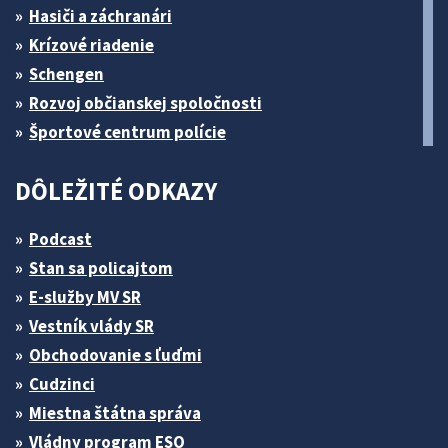
Hasiči a záchranári
Krízové riadenie
Schengen
Rozvoj občianskej spoločnosti
Športové centrum polície
DÔLEŽITÉ ODKAZY
Podcast
Stan sa policajtom
E-služby MV SR
Vestník vlády SR
Obchodovanie s ľuďmi
Cudzinci
Miestna štátna správa
Vládny program ESO