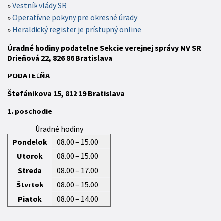
Vestník vlády SR
Operatívne pokyny pre okresné úrady
Heraldický register je prístupný online
Úradné hodiny podateľne Sekcie verejnej správy MV SR
Drieňová 22, 826 86 Bratislava
P
ODATEĽŇA
Štefánikova 15,
812 19
Bratislava
1. poschodie
Úradné hodiny
Pondelok
08.00 – 15.00
Utorok
08.00 – 15.00
Streda
08.00 – 17.00
Štvrtok
08.00 – 15.00
Piatok
08.00 – 14.00