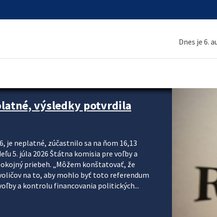
Dnes je 6. 
platné, výsledky potvrdila
6, je neplatné, zúčastnilo sa na ňom 16,13
eľu 5. júla 2026 Štátna komisia pre voľby a
pokojný priebeh. „Môžem konštatovať, že
voličov na to, aby mohlo byť toto referendum
ľby a kontrolu financovania politických...