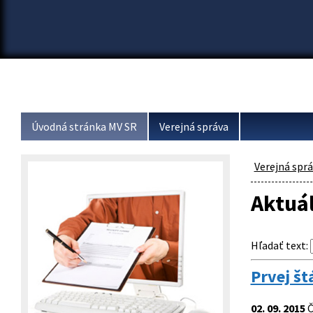
Úvodná stránka MV SR
Verejná správa
Verejná spr
Aktuá
Hľadať text
:
Prvej št
02. 09. 2015
Č