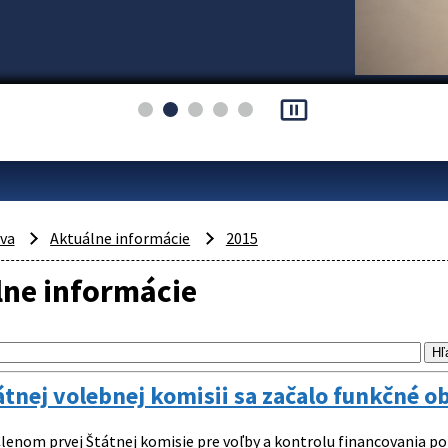
pause_presentation
áva
Aktuálne informácie
2015
lne informácie
átnej volebnej komisii sa začalo funkčné obd
lenom prvej Štátnej komisie pre voľby a kontrolu financovania pol