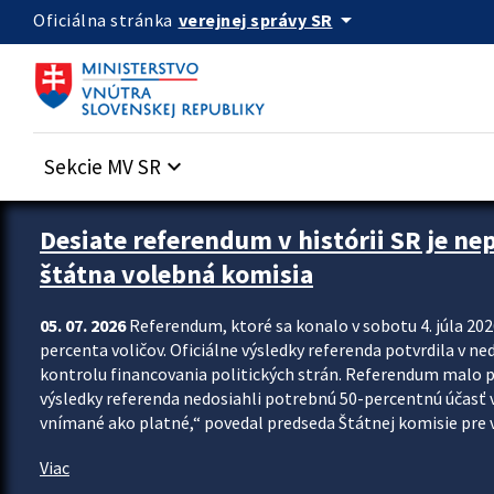
Preskocit na hlavný obsah
arrow_drop_down
verejnej správy SR
Oficiálna stránka
Sekcie MV SR
keyboard_arrow_down
Zastavit automatický posun upútavok
Desiate referendum v histórii SR je ne
štátna volebná komisia
05. 07. 2026
Referendum, ktoré sa konalo v sobotu 4. júla 202
percenta voličov. Oficiálne výsledky referenda potvrdila v ned
kontrolu financovania politických strán. Referendum malo 
výsledky referenda nedosiahli potrebnú 50-percentnú účasť 
vnímané ako platné,“ povedal predseda Štátnej komisie pre vo
Viac