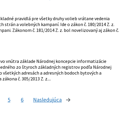
kladné pravidlá pre všetky druhy volieb vrátane vedenia
 strán a volebných kampaní. Ide o zákon č. 180/2014 Z. z.
ani. Zákonom č. 181/2014 Z. z. bol novelizovaný aj zákon č.
rstvo vnútra základe Národnej koncepcie informatizácie
o jedného zo štyroch základných registrov podľa Národnej
 o všetkých adresách a adresných bodoch bytových a
ákona č. 305/2013 Z. z....
5
6
Nasledujúca
stránka