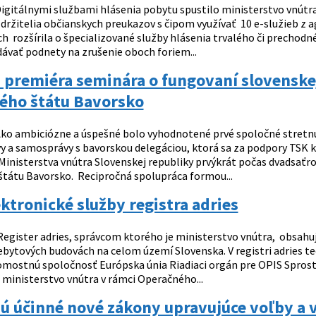
igitálnymi službami hlásenia pobytu spustilo ministerstvo vnútra
 držitelia občianskych preukazov s čipom využívať 10 e-služieb z 
ch rozšírila o špecializované služby hlásenia trvalého či prechod
vať podnety na zrušenie oboch foriem...
premiéra seminára o fungovaní slovenskej
ého štátu Bavorsko
ko ambiciózne a úspešné bolo vyhodnotené prvé spoločné stretnut
y a samosprávy s bavorskou delegáciou, ktorá sa za podpory TSK kon
Ministerstva vnútra Slovenskej republiky prvýkrát počas dvadsaťr
tátu Bavorsko. Recipročná spolupráca formou...
ktronické služby registra adries
egister adries, správcom ktorého je ministerstvo vnútra, obsahuj
ebytových budovách na celom území Slovenska. V registri adries te
mostnú spoločnosť Európska únia Riadiaci orgán pre OPIS Spros
 ministerstvo vnútra v rámci Operačného...
sú účinné nové zákony upravujúce voľby a 