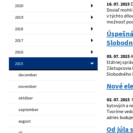
16. 07. 2015
D
2020
Dosiaľ mohli
v týchto dňo
2019
možnosť podá
2018
Úspešná 
2017
Slobodn
2016
03. 07. 2015
A
štátnej správ
2015
Zástupcovia 
Slobodného š
december
Nové ele
november
október
02. 07. 2015
R
bytových a n
september
Tvoríme vedo
adries buduje
august
Od júla 
júl