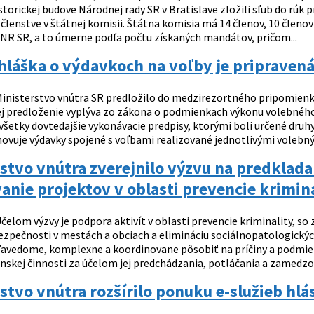
storickej budove Národnej rady SR v Bratislave zložili sľub do rúk 
členstve v štátnej komisii. Štátna komisia má 14 členov, 10 členov 
 NR SR, a to úmerne podľa počtu získaných mandátov, pričom...
hláška o výdavkoch na voľby je pripraven
inisterstvo vnútra SR predložilo do medzirezortného pripomienk
ej predloženie vyplýva zo zákona o podmienkach výkonu volebného
všetky dovtedajšie vykonávacie predpisy, ktorými boli určené druh
novuje výdavky spojené s voľbami realizované jednotlivými volebným
stvo vnútra zverejnilo výzvu na predklada
anie projektov v oblasti prevencie krimin
čelom výzvy je podpora aktivít v oblasti prevencie kriminality, so
zpečnosti v mestách a obciach a elimináciu sociálnopatologických 
ľavedome, komplexne a koordinovane pôsobiť na príčiny a podmien
nskej činnosti za účelom jej predchádzania, potláčania a zamedzo
stvo vnútra rozšírilo ponuku e-služieb hl