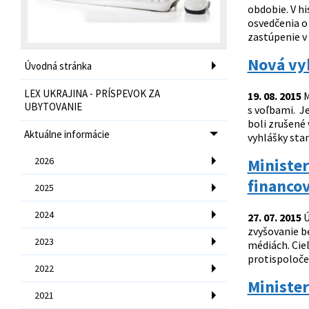
obdobie. V hi
osvedčenia o 
zastúpenie v
Nová vy
Úvodná stránka
LEX UKRAJINA - PRÍSPEVOK ZA
19. 08. 2015
M
UBYTOVANIE
s voľbami. J
boli zrušené 
Aktuálne informácie
vyhlášky sta
2026
Minister
financov
2025
2024
27. 07. 2015
Ú
zvyšovanie be
2023
médiách. Cie
protispoloče
2022
Minister
2021