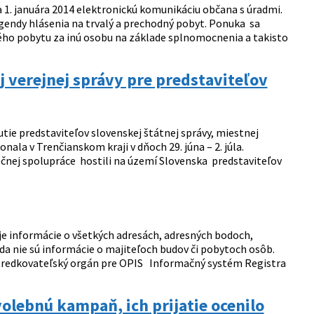
 1. januára 2014 elektronickú komunikáciu občana s úradmi.
agendy hlásenia na trvalý a prechodný pobyt. Ponuka sa
ného pobytu za inú osobu na základe splnomocnenia a takisto
 verejnej správy pre predstaviteľov
ie predstaviteľov slovenskej štátnej správy, miestnej
ala v Trenčianskom kraji v dňoch 29. júna – 2. júla.
očnej spolupráce hostili na území Slovenska predstaviteľov
e informácie o všetkých adresách, adresných bodoch,
da nie sú informácie o majiteľoch budov či pobytoch osôb.
tredkovateľský orgán pre OPIS Informačný systém Registra
volebnú kampaň, ich prijatie ocenilo