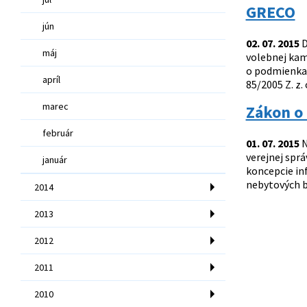
GRECO
jún
02. 07. 2015
D
máj
volebnej kam
o podmienkac
apríl
85/2005 Z. z.
marec
Zákon o 
február
01. 07. 2015
N
verejnej spr
január
koncepcie in
nebytových bu
2014
2013
2012
2011
2010