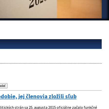
obie, jej členovia zložili sľub
itických strán sa 25. augusta 2015 oficiálne začalo funkčné