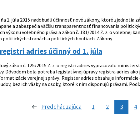
ňa 1. júla 2015 nadobudli účinnosť nové zákony, ktoré zjednotia zá
pane a zabezpečia väčšiu transparentnosť financovania politických
h výkonu volebného práva a zákon č. 181/2014 Z. z. o volebnej kamp
 o politických stranách a politických hnutiach. Zákony...
registri adries účinný od 1. júla
ový zákon č. 125/2015 Z. z. o registri adries vypracovalo ministe
ávy. Dôvodom bola potreba legislatívnej úpravy registra adries ak
formatizácie verejnej správy. Register adries obsahuje informácie
dov, bez ich väzby na osoby, ktoré k nim disponujú právami. Podľa z
Predchádzajúca
stránka
1
2
3
4