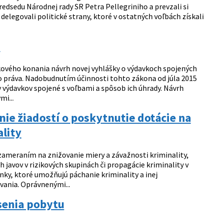
predsedu Národnej rady SR Petra Pellegriniho a prevzali si
delegovali politické strany, ktoré v ostatných voľbách získali
á
ového konania návrh novej vyhlášky o výdavkoch spojených
 práva. Nadobudnutím účinnosti tohto zákona od júla 2015
y výdavkov spojené s voľbami a spôsob ich úhrady. Návrh
i...
nie žiadostí o poskytnutie dotácie na
ality
 zameraním na znižovanie miery a závažnosti kriminality,
javov v rizikových skupinách či propagácie kriminality v
ky, ktoré umožňujú páchanie kriminality a inej
vania. Oprávnenými...
ásenia pobytu