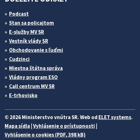
Podcast
Stan sa policajtom
E-služby MV SR
Vestník vlády SR
Obchodovanie s ľuďmi
Cudzinci
Miestna štátna správa
Vládny program ESO
Call centrum MV SR
E-trhovisko
© 2026 Ministerstvo vnútra SR. Web od
ELET systems
.
Mapa sídla
|
Vyhlásenie o prístupnosti
|
Vyhlásenie o cookies (PDF, 398 kB)