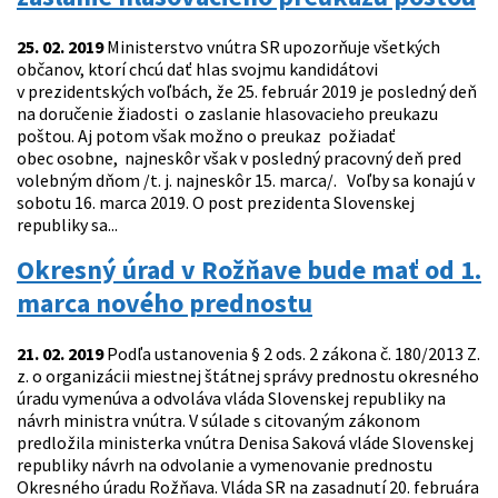
25. 02. 2019
Ministerstvo vnútra SR upozorňuje všetkých
občanov, ktorí chcú dať hlas svojmu kandidátovi
v prezidentských voľbách, že 25. február 2019 je posledný deň
na doručenie žiadosti o zaslanie hlasovacieho preukazu
poštou. Aj potom však možno o preukaz požiadať
obec osobne, najneskôr však v posledný pracovný deň pred
volebným dňom /t. j. najneskôr 15. marca/. Voľby sa konajú v
sobotu 16. marca 2019. O post prezidenta Slovenskej
republiky sa...
Okresný úrad v Rožňave bude mať od 1.
marca nového prednostu
21. 02. 2019
Podľa ustanovenia § 2 ods. 2 zákona č. 180/2013 Z.
z. o organizácii miestnej štátnej správy prednostu okresného
úradu vymenúva a odvoláva vláda Slovenskej republiky na
návrh ministra vnútra. V súlade s citovaným zákonom
predložila ministerka vnútra Denisa Saková vláde Slovenskej
republiky návrh na odvolanie a vymenovanie prednostu
Okresného úradu Rožňava. Vláda SR na zasadnutí 20. februára