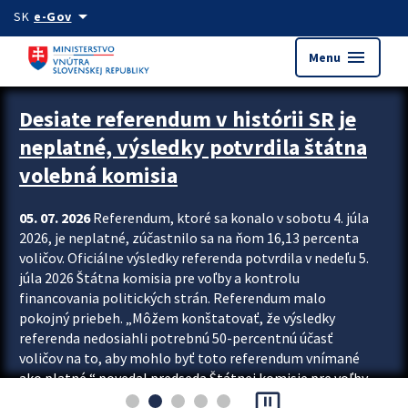
Preskocit na hlavný obsah
arrow_drop_down
SK
e-Gov
menu
Menu
Zastavit automatický posun upútavok
Desiate referendum v histórii SR je
neplatné, výsledky potvrdila štátna
volebná komisia
05. 07. 2026
Referendum, ktoré sa konalo v sobotu 4. júla
2026, je neplatné, zúčastnilo sa na ňom 16,13 percenta
voličov. Oficiálne výsledky referenda potvrdila v nedeľu 5.
júla 2026 Štátna komisia pre voľby a kontrolu
financovania politických strán. Referendum malo
pokojný priebeh. „Môžem konštatovať, že výsledky
referenda nedosiahli potrebnú 50-percentnú účasť
voličov na to, aby mohlo byť toto referendum vnímané
ako platné,“ povedal predseda Štátnej komisie pre voľby
pause_presentation
a kontrolu financovania politických...