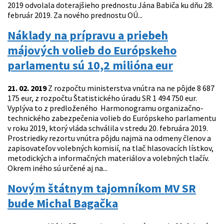
2019 odvolala doterajšieho prednostu Jána Babiča ku dňu 28.
február 2019. Za nového prednostu OÚ...
Náklady na prípravu a priebeh
májových volieb do Európskeho
parlamentu sú 10,2 milióna eur
21. 02. 2019
Z rozpočtu ministerstva vnútra na ne pôjde 8 687
175 eur, z rozpočtu Štatistického úradu SR 1 494 750 eur.
Vyplýva to z predloženého Harmonogramu organizačno-
technického zabezpečenia volieb do Európskeho parlamentu
v roku 2019, ktorý vláda schválila v stredu 20. februára 2019.
Prostriedky rezortu vnútra pôjdu najmä na odmeny členov a
zapisovateľov volebných komisií, na tlač hlasovacích lístkov,
metodických a informačných materiálov a volebných tlačív.
Okrem iného sú určené aj na...
Novým štátnym tajomníkom MV SR
bude Michal Bagačka