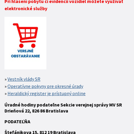
Pri hlásení pobytu či evidencii vozidiel môžete využívať
elektronické služby
Vestník vlády SR
Operatívne pokyny pre okresné úrady
Heraldický register je prístupný online
Úradné hodiny podateľne Sekcie verejnej správy MV SR
Drieňová 22, 826 86 Bratislava
P
ODATEĽŇA
Štefánikova 15,
812 19
Bratislava