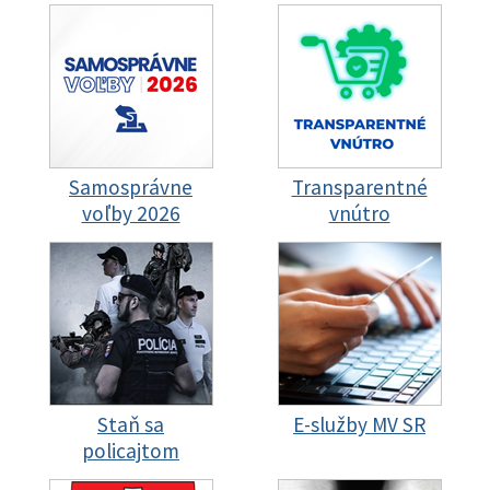
Samosprávne
Transparentné
voľby 2026
vnútro
Staň sa
E-služby MV SR
policajtom