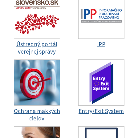
Ústredný portál
IPP
verejnej správy
Ochrana mäkkých
Entry/Exit System
cieľov