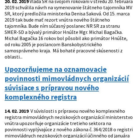
20. 02. 2019
Vláda SR na svojom rokovaní v stredu 20. februára
2019 schválila návrh na vymenovanie štátneho tajomníka MV
SR, ktorý predložila ministerka Denisa Saková. Od 15. marca
2019 tak bude mať rezort vnútra nového štátneho
tajomníka. Bude ním súčasný poslanec NR SR za stranu
SMER-SD a bývalý primátor Hnúšte Mgr. Michal Bagačka.
Michal Bagačka 16 rokov bol pôsobil ako primátor Hnúšte,
od roku 2005 je poslancom Banskobystrického
samosprávneho kraja. Má bohaté pracovné skúsenosti z
oblasti...
Upozorňujeme na oznamovacie
povinnosti mimovládnych organizácií
súvisiace s prípravou nového
komplexného registra
14. 02. 2019
V súvislosti s prípravou nového komplexného
registra mimovládnych neziskových organizácií ministerstvo
vnútra upozorňuje organizácie tretieho sektora na
povinnosti vyplývajúce z nového zákona č. 364/2018 o registri
mimovládnych neziskových organizácií účinného od januára