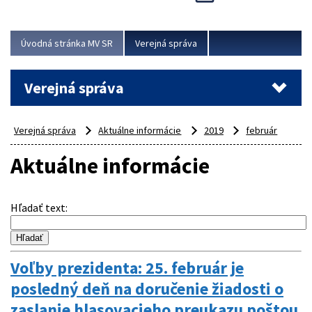
Viac
Úvodná stránka MV SR
Verejná správa
Verejná správa
Verejná správa
Aktuálne informácie
2019
február
Aktuálne informácie
Hľadať text
:
Voľby prezidenta: 25. február je
posledný deň na doručenie žiadosti o
zaslanie hlasovacieho preukazu poštou