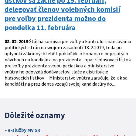
lístkov sa začne po 15. februári,
delegovať členov volebných komisií
pre voľby prezidenta možno do
pondelka 11. februára
08. 02. 2019
Štátna komisia pre voľby a kontrolu financovania
politických strán na svojom zasadnutí 18. 2.2019, teda po
uplynutí zákonných lehôt pokiaľ ide o konania o neprijatých
návrhoch na kandidáta na prezidenta, opatrí hlasovací lístok
pre voľby prezidenta svojou pečiatkou a ministerstvo
vnútra ho odovzdá dodávateľovi tlače a distribúcie
hlasovacích lístkov. Ministerstvo vnútra zaručuje, že ak sa
kandidáti na prezidenta vzdajú svojej kandidatúry do...
Dôležité oznamy
e-služby MV SR