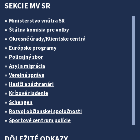
SEKCIE MV SR
Ministerstvo vnútra SR
Štátna komisia pre volby
Okresné úrady/Klientske centrá
Európske programy
Policajný zbor
Azyl a migrácia
Verejná správa
Hasiči a záchranári
Krízové riadenie
Schengen
Rozvoj občianskej spoločnosti
Športové centrum polície
DÔLEŽITÉ ODKAZY