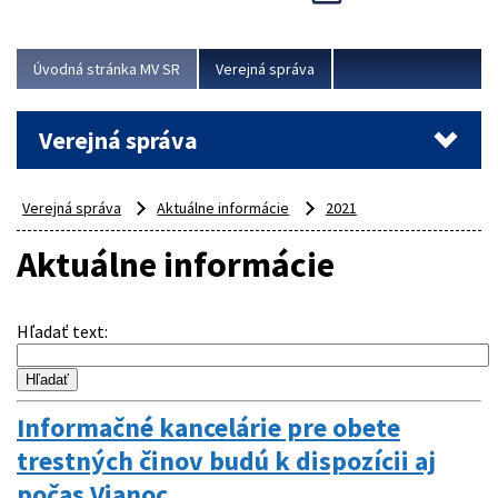
Viac
Úvodná stránka MV SR
Verejná správa
Verejná správa
Verejná správa
Aktuálne informácie
2021
Aktuálne informácie
Hľadať text
:
Informačné kancelárie pre obete
trestných činov budú k dispozícii aj
počas Vianoc