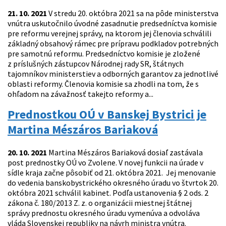
21. 10. 2021
V stredu 20. októbra 2021 sa na pôde ministerstva
vnútra uskutočnilo úvodné zasadnutie predsedníctva komisie
pre reformu verejnej správy, na ktorom jej členovia schválili
základný obsahový rámec pre prípravu podkladov potrebných
pre samotnú reformu. Predsedníctvo komisie je zložené
z príslušných zástupcov Národnej rady SR, štátnych
tajomníkov ministerstiev a odborných garantov za jednotlivé
oblasti reformy. Členovia komisie sa zhodli na tom, že s
ohľadom na závažnosť takejto reformy a...
Prednostkou OÚ v Banskej Bystrici je
Martina Mészáros Bariaková
20. 10. 2021
Martina Mészáros Bariaková dosiaľ zastávala
post prednostky OÚ vo Zvolene. V novej funkcii na úrade v
sídle kraja začne pôsobiť od 21. októbra 2021. Jej menovanie
do vedenia banskobystrického okresného úradu vo štvrtok 20.
októbra 2021 schválil kabinet. Podľa ustanovenia § 2 ods. 2
zákona č. 180/2013 Z. z. o organizácii miestnej štátnej
správy prednostu okresného úradu vymenúva a odvoláva
vláda Slovenskej republiky na návrh ministra vnútra.