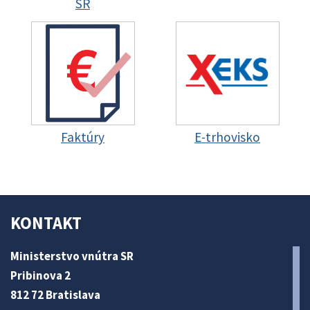
SR
Faktúry
E-trhovisko
KONTAKT
Ministerstvo vnútra SR
Pribinova 2
812 72 Bratislava