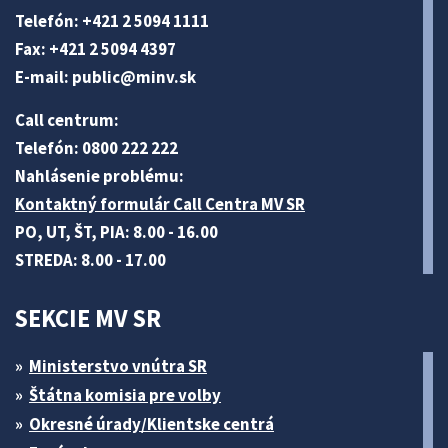
Telefón: +421 2 5094 1111
Fax: +421 2 5094 4397
E-mail:
public@minv
.sk
Call centrum:
Telefón: 0800 222 222
Nahlásenie problému:
Kontaktný formulár Call Centra MV SR
PO, UT, ŠT, PIA: 8.00 - 16.00
STREDA: 8.00 - 17.00
SEKCIE MV SR
Ministerstvo vnútra SR
Štátna komisia pre volby
Okresné úrady/Klientske centrá