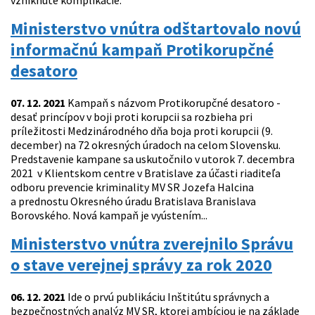
vzniknuté komplikácie.
Ministerstvo vnútra odštartovalo novú
informačnú kampaň Protikorupčné
desatoro
07. 12. 2021
Kampaň s názvom Protikorupčné desatoro -
desať princípov v boji proti korupcii sa rozbieha pri
príležitosti Medzinárodného dňa boja proti korupcii (9.
december) na 72 okresných úradoch na celom Slovensku.
Predstavenie kampane sa uskutočnilo v utorok 7. decembra
2021 v Klientskom centre v Bratislave za účasti riaditeľa
odboru prevencie kriminality MV SR Jozefa Halcina
a prednostu Okresného úradu Bratislava Branislava
Borovského. Nová kampaň je vyústením...
Ministerstvo vnútra zverejnilo Správu
o stave verejnej správy za rok 2020
06. 12. 2021
Ide o prvú publikáciu Inštitútu správnych a
bezpečnostných analýz MV SR, ktorej ambíciou je na základe