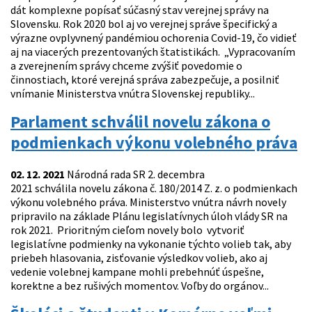
dát komplexne popísať súčasný stav verejnej správy na
Slovensku. Rok 2020 bol aj vo verejnej správe špecifický a
výrazne ovplyvnený pandémiou ochorenia Covid-19, čo vidieť
aj na viacerých prezentovaných štatistikách. „Vypracovaním
a zverejnením správy chceme zvýšiť povedomie o
činnostiach, ktoré verejná správa zabezpečuje, a posilniť
vnímanie Ministerstva vnútra Slovenskej republiky...
Parlament schválil novelu zákona o
podmienkach výkonu volebného práva
02. 12. 2021
Národná rada SR 2. decembra
2021 schválila novelu zákona č. 180/2014 Z. z. o podmienkach
výkonu volebného práva. Ministerstvo vnútra návrh novely
pripravilo na základe Plánu legislatívnych úloh vlády SR na
rok 2021. Prioritným cieľom novely bolo vytvoriť
legislatívne podmienky na vykonanie týchto volieb tak, aby
priebeh hlasovania, zisťovanie výsledkov volieb, ako aj
vedenie volebnej kampane mohli prebehnúť úspešne,
korektne a bez rušivých momentov. Voľby do orgánov...