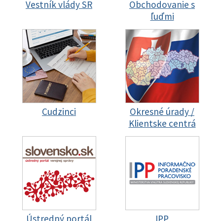
Vestník vlády SR
Obchodovanie s
ľuďmi
Cudzinci
Okresné úrady /
Klientske centrá
Ústredný portál
IPP