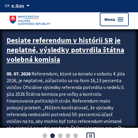
Preskocit na hlavný obsah
arrow_drop_down
SK
e-Gov
menu
Menu
Zastavit automatický posun upútavok
Desiate referendum v histórii SR je
neplatné, výsledky potvrdila štátna
volebná komisia
05. 07. 2026
Referendum, ktoré sa konalo v sobotu 4. júla
2026, je neplatné, zúčastnilo sa na ňom 16,13 percenta
voličov. Oficiálne výsledky referenda potvrdila v nedeľu 5.
júla 2026 Štátna komisia pre voľby a kontrolu
financovania politických strán. Referendum malo
pokojný priebeh. „Môžem konštatovať, že výsledky
referenda nedosiahli potrebnú 50-percentnú účasť
voličov na to, aby mohlo byť toto referendum vnímané
ako platné,“ povedal predseda Štátnej komisie pre voľby
pause_presentation
a kontrolu financovania politických...