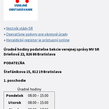
Vestník vlády SR
Operatívne pokyny pre okresné úrady
Heraldický register je prístupný online
Úradné hodiny podateľne Sekcie verejnej správy MV SR
Drieňová 22, 826 86 Bratislava
P
ODATEĽŇA
Štefánikova 15,
812 19
Bratislava
1. poschodie
Úradné hodiny
Pondelok
08.00 – 15.00
Utorok
08.00 – 15.00