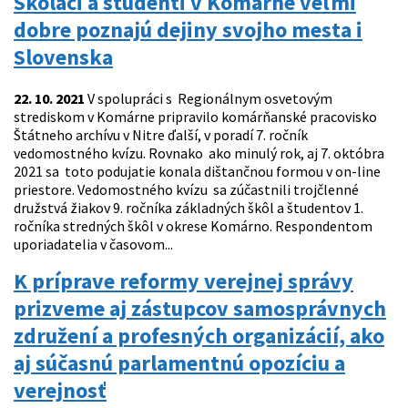
Školáci a študenti v Komárne veľmi
dobre poznajú dejiny svojho mesta i
Slovenska
22. 10. 2021
V spolupráci s Regionálnym osvetovým
strediskom v Komárne pripravilo komárňanské pracovisko
Štátneho archívu v Nitre ďalší, v poradí 7. ročník
vedomostného kvízu. Rovnako ako minulý rok, aj 7. októbra
2021 sa toto podujatie konala dištančnou formou v on-line
priestore. Vedomostného kvízu sa zúčastnili trojčlenné
družstvá žiakov 9. ročníka základných škôl a študentov 1.
ročníka stredných škôl v okrese Komárno. Respondentom
uporiadatelia v časovom...
K príprave reformy verejnej správy
prizveme aj zástupcov samosprávnych
združení a profesných organizácií, ako
aj súčasnú parlamentnú opozíciu a
verejnosť