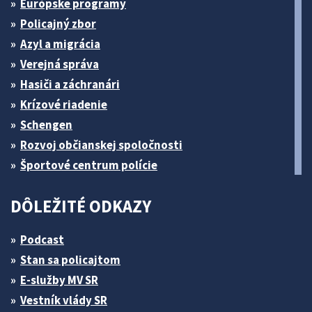
Európske programy
Policajný zbor
Azyl a migrácia
Verejná správa
Hasiči a záchranári
Krízové riadenie
Schengen
Rozvoj občianskej spoločnosti
Športové centrum polície
DÔLEŽITÉ ODKAZY
Podcast
Stan sa policajtom
E-služby MV SR
Vestník vlády SR