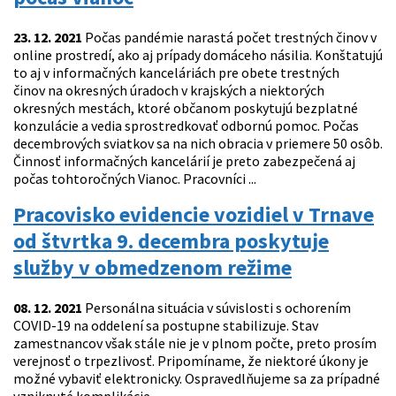
23. 12. 2021
Počas pandémie narastá počet trestných činov v
online prostredí, ako aj prípady domáceho násilia. Konštatujú
to aj v informačných kanceláriách pre obete trestných
činov na okresných úradoch v krajských a niektorých
okresných mestách, ktoré občanom poskytujú bezplatné
konzulácie a vedia sprostredkovať odbornú pomoc. Počas
decembrových sviatkov sa na nich obracia v priemere 50 osôb.
Činnosť informačných kancelárií je preto zabezpečená aj
počas tohtoročných Vianoc. Pracovníci ...
Pracovisko evidencie vozidiel v Trnave
od štvrtka 9. decembra poskytuje
služby v obmedzenom režime
08. 12. 2021
Personálna situácia v súvislosti s ochorením
COVID-19 na oddelení sa postupne stabilizuje. Stav
zamestnancov však stále nie je v plnom počte, preto prosím
verejnosť o trpezlivosť. Pripomíname, že niektoré úkony je
možné vybaviť elektronicky. Ospravedlňujeme sa za prípadné