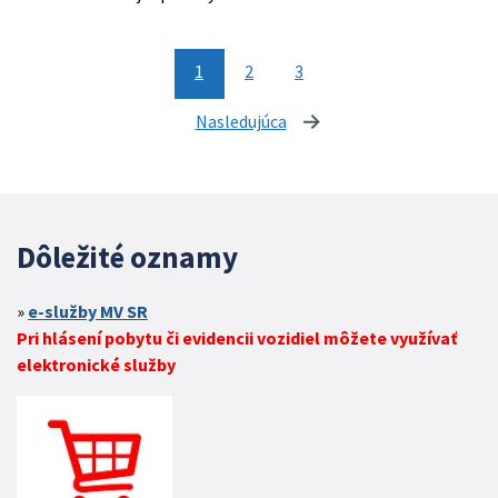
1
2
3
Nasledujúca
stránka
Dôležité oznamy
e-služby MV SR
Pri hlásení pobytu či evidencii vozidiel môžete využívať
elektronické služby