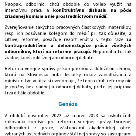
Naopak, odborníci chcú obdobie do volieb využiť na
intenzívnu prácu a
konštruktívnu diskusiu na pôde
zriadenej komisie a nie prostredníctvom médií.
Zverejňovanie takýchto pracovných čiastkových materiálov,
resp. ich posúvanie kolegom do médií pri tak dôležitej a
citlivej reforme, považuje rezort vnútra v tejto fáze
za
kontraproduktívne a dehonestujúce prácu všetkých
odborníkov, ktorí na reforme pracujú.
Nepomáha to tak
žiadnej konštruktívnej ani odbornej debate.
Reforma verejne správy je komplexnou a dôležitou témou,
ktorá na Slovensku bola desiatky rokov zanedbávaná a
ministerstvo vnútra si uvedomuje, že tento druh reformy nie
je možný bez riadnej a odbornej debaty, preto jej príprava
trvá dlhšie obdobie.
Genéza
V období november 2022 až marec 2023 sa uskutočnili
rokovania komisie pre reformu verejnej správy tvorenej
odborníkmi z praxe, zástupcami akademickej obce,
vybraných ústredných orgánov štátnej správy so zástupcami