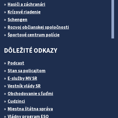
Hasiči a záchranári
Krízové riadenie
Schengen
Rozvoj občianskej spoločnosti
Športové centrum polície
DÔLEŽITÉ ODKAZY
Podcast
Stan sa policajtom
E-služby MV SR
Vestník vlády SR
Obchodovanie s ľuďmi
Cudzinci
Miestna štátna správa
Vládny program ESO