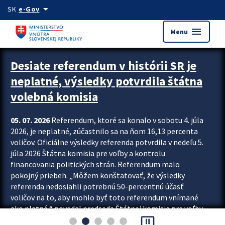
Preskocit na hlavný obsah
arrow_drop_down
SK
e-Gov
menu
Menu
Zastavit automatický posun upútavok
Desiate referendum v histórii SR je
neplatné, výsledky potvrdila štátna
volebná komisia
05. 07. 2026
Referendum, ktoré sa konalo v sobotu 4. júla
2026, je neplatné, zúčastnilo sa na ňom 16,13 percenta
voličov. Oficiálne výsledky referenda potvrdila v nedeľu 5.
júla 2026 Štátna komisia pre voľby a kontrolu
financovania politických strán. Referendum malo
pokojný priebeh. „Môžem konštatovať, že výsledky
referenda nedosiahli potrebnú 50-percentnú účasť
voličov na to, aby mohlo byť toto referendum vnímané
ako platné,“ povedal predseda Štátnej komisie pre voľby
pause_presentation
a kontrolu financovania politických...