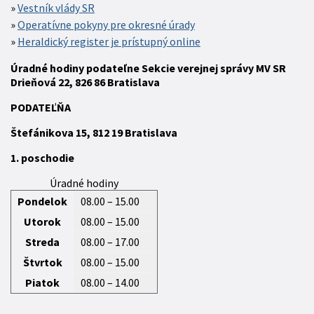
Vestník vlády SR
Operatívne pokyny pre okresné úrady
Heraldický register je prístupný online
Úradné hodiny podateľne Sekcie verejnej správy MV SR
Drieňová 22, 826 86 Bratislava
P
ODATEĽŇA
Štefánikova 15,
812 19
Bratislava
1. poschodie
Úradné hodiny
Pondelok
08.00 – 15.00
Utorok
08.00 – 15.00
Streda
08.00 – 17.00
Štvrtok
08.00 – 15.00
Piatok
08.00 – 14.00