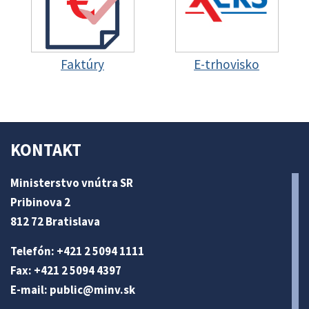
Faktúry
E-trhovisko
KONTAKT
Ministerstvo vnútra SR
Pribinova 2
812 72 Bratislava
Telefón: +421 2 5094 1111
Fax: +421 2 5094 4397
E-mail:
public@minv
.sk