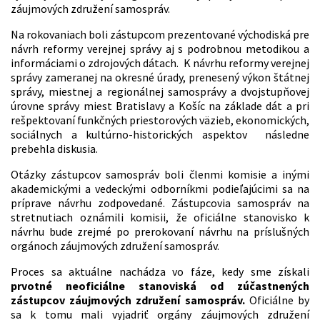
záujmových združení samospráv.
Na rokovaniach boli zástupcom prezentované východiská pre
návrh reformy verejnej správy aj s podrobnou metodikou a
informáciami o zdrojových dátach. K návrhu reformy verejnej
správy zameranej na okresné úrady, prenesený výkon štátnej
správy, miestnej a regionálnej samosprávy a dvojstupňovej
úrovne správy miest Bratislavy a Košíc na základe dát a pri
rešpektovaní funkčných priestorových väzieb, ekonomických,
sociálnych a kultúrno-historických aspektov následne
prebehla diskusia.
Otázky zástupcov samospráv boli členmi komisie a inými
akademickými a vedeckými odborníkmi podieľajúcimi sa na
príprave návrhu zodpovedané. Zástupcovia samospráv na
stretnutiach oznámili komisii, že oficiálne stanovisko k
návrhu bude zrejmé po prerokovaní návrhu na príslušných
orgánoch záujmových združení samospráv.
Proces sa aktuálne nachádza vo fáze, kedy sme získali
prvotné neoficiálne stanoviská od zúčastnených
zástupcov záujmových združení samospráv.
Oficiálne by
sa k tomu mali vyjadriť orgány záujmových združení