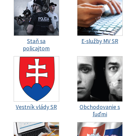
Staň sa
E-služby MV SR
policajtom
Vestník vlády SR
Obchodovanie s
ľuďmi