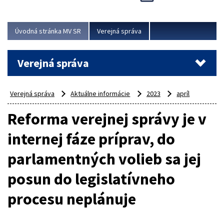
Viac
Úvodná stránka MV SR
Verejná správa
Verejná správa
Verejná správa
Aktuálne informácie
2023
apríl
Reforma verejnej správy je v
internej fáze príprav, do
parlamentných volieb sa jej
posun do legislatívneho
procesu neplánuje