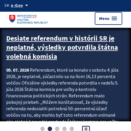
Preskocit na hlavný obsah
arrow_drop_down
SK
e-Gov
menu
Menu
Zastavit automatický posun upútavok
Desiate referendum v histórii SR je
neplatné, výsledky potvrdila štátna
volebná komisia
05. 07. 2026
Referendum, ktoré sa konalo v sobotu 4. júla
2026, je neplatné, zúčastnilo sa na ňom 16,13 percenta
voličov. Oficiálne výsledky referenda potvrdila v nedeľu 5.
júla 2026 Štátna komisia pre voľby a kontrolu
financovania politických strán. Referendum malo
pokojný priebeh. „Môžem konštatovať, že výsledky
referenda nedosiahli potrebnú 50-percentnú účasť
voličov na to, aby mohlo byť toto referendum vnímané
ako platné,“ povedal predseda Štátnej komisie pre voľby
pause_presentation
a kontrolu financovania politických...