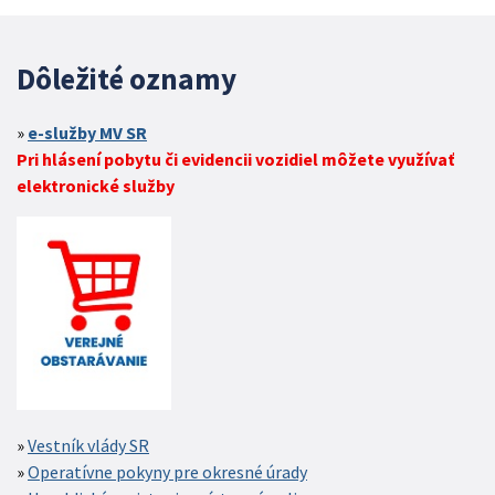
Dôležité oznamy
e-služby MV SR
Pri hlásení pobytu či evidencii vozidiel môžete využívať
elektronické služby
Vestník vlády SR
Operatívne pokyny pre okresné úrady