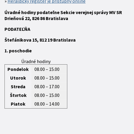
Heraldický register je prístupný online
Úradné hodiny podateľne Sekcie verejnej správy MV SR
Drieňová 22, 826 86 Bratislava
P
ODATEĽŇA
Štefánikova 15,
812 19
Bratislava
1. poschodie
Úradné hodiny
Pondelok
08.00 – 15.00
Utorok
08.00 – 15.00
Streda
08.00 – 17.00
Štvrtok
08.00 – 15.00
Piatok
08.00 – 14.00