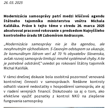
26. 03. 2025
Modernizácia samosprávy patrí medzi kľúčovú agendu
štátneho tajomníka ministerstva vnútra Michala
Kaliňáka. Práve k tejto téme v stredu 26. marca 2025
absolvoval pracovné rokovanie s predsedom Najvyššieho
kontrolného úradu SR Ľubomírom Andrassym.
„Modernizácia samosprávy nie je iba agendou, ale
nevyhnutným východiskom. S časovým odstupom sa ukazuje,
že komunálnym lídrom verí až 70 % obyvateľov Slovenska,
avšak rozvoj samospráv limitujú mnohé systémové chyby. A tie
je potrebné odstrániť,”
uviedol po rokovaní štátny tajomník
Michal Kaliňák.
V rámci dnešnej diskusie bola osobitná pozornosť venovaná
kontrolnej činnosti v samosprávach. Nedávne kontroly
odhalili viaceré nedostatky v hospodárení samospráv, ale aj
v riadení verejných financií. Diskutovalo sa aj o tom, ako
efektívne využiť poznatky z kontrol NKÚ na zlepšenie
fungovania samosprávy.