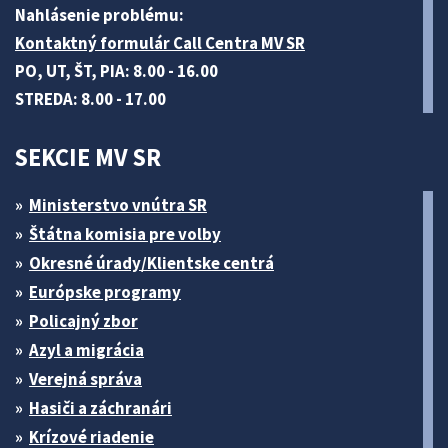
Nahlásenie problému:
Kontaktný formulár Call Centra MV SR
PO, UT, ŠT, PIA: 8.00 - 16.00
STREDA: 8.00 - 17.00
SEKCIE MV SR
Ministerstvo vnútra SR
Štátna komisia pre volby
Okresné úrady/Klientske centrá
Európske programy
Policajný zbor
Azyl a migrácia
Verejná správa
Hasiči a záchranári
Krízové riadenie