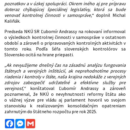
poznatkov a v úzkej spolupráci. Okrem iného aj pre prípravu
doteraz chýbajúcej špeciálnej legislatívy, ktorá sa bude
venovať kontrolnej činnosti v samospráve,
“ doplnil Michal
Kaliňák.
Predseda NKÚ SR Ľubomír Andrassy na rokovaní informoval
o výsledkoch kontrolnej činnosti v samospráve v ostatnom
období a zároveň o pripravovaných kontrolných aktivitách v
tomto roku. Podľa šéfa slovenských kontrolórov sa
Slovensko ocitá na hrane priepasti.
„Ak nevyužijeme dnešný čas na zásadnú analýzu fungovania
štátnych a verejných inštitúcií, ak neprehodnotíme procesy
riadenia i kontroly v štáte, naša krajina nedokáže z verejných
zdrojov zabezpečiť udržateľné a efektívne služby pre
verejnosť,“
konštatoval Ľubomír Andrassy a zároveň
poznamenal, že NKÚ o nevyhnutnosti reformy štátu ako
o vážnej výzve pre vládu aj parlament hovoril vo svojom
stanovisku k realizovaným konsolidačným opatreniam
zahrnutým do štátneho rozpočtu pre rok 2025.
Facebook
Messenger
Gmail