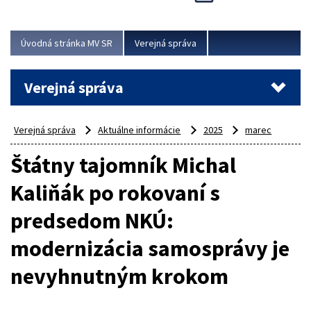
Viac
Úvodná stránka MV SR
Verejná správa
Verejná správa
Verejná správa
Aktuálne informácie
2025
marec
Štátny tajomník Michal
Kaliňák po rokovaní s
predsedom NKÚ:
modernizácia samosprávy je
nevyhnutným krokom