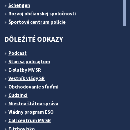
Schengen
Rozvoj občianskej spoločnosti
Športové centrum polície
DÔLEŽITÉ ODKAZY
Podcast
Stan sa policajtom
E-služby MV SR
Vestník vlády SR
Obchodovanie s ľuďmi
Cudzinci
Miestna štátna správa
Vládny program ESO
Call centrum MV SR
E-trhovisko