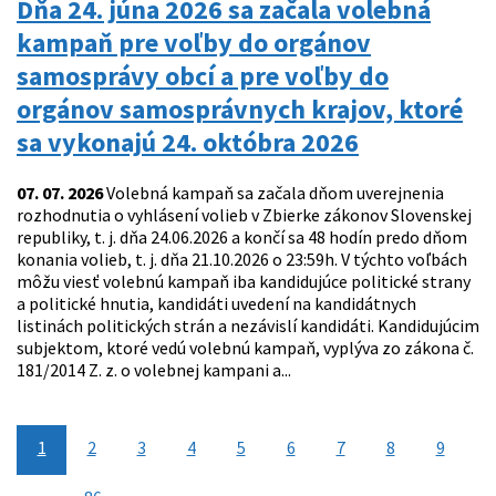
Dňa 24. júna 2026 sa začala volebná
kampaň pre voľby do orgánov
samosprávy obcí a pre voľby do
orgánov samosprávnych krajov, ktoré
sa vykonajú 24. októbra 2026
07. 07. 2026
Volebná kampaň sa začala dňom uverejnenia
rozhodnutia o vyhlásení volieb v Zbierke zákonov Slovenskej
republiky, t. j. dňa 24.06.2026 a končí sa 48 hodín predo dňom
konania volieb, t. j. dňa 21.10.2026 o 23:59h. V týchto voľbách
môžu viesť volebnú kampaň iba kandidujúce politické strany
a politické hnutia, kandidáti uvedení na kandidátnych
listinách politických strán a nezávislí kandidáti. Kandidujúcim
subjektom, ktoré vedú volebnú kampaň, vyplýva zo zákona č.
181/2014 Z. z. o volebnej kampani a...
1
2
3
4
5
6
7
8
9