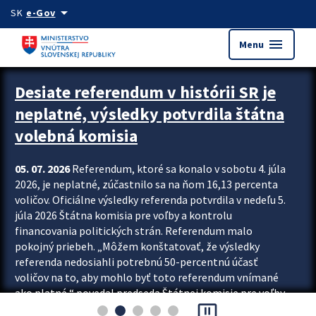
Preskocit na hlavný obsah
arrow_drop_down
SK
e-Gov
menu
Menu
Zastavit automatický posun upútavok
Desiate referendum v histórii SR je
neplatné, výsledky potvrdila štátna
volebná komisia
05. 07. 2026
Referendum, ktoré sa konalo v sobotu 4. júla
2026, je neplatné, zúčastnilo sa na ňom 16,13 percenta
voličov. Oficiálne výsledky referenda potvrdila v nedeľu 5.
júla 2026 Štátna komisia pre voľby a kontrolu
financovania politických strán. Referendum malo
pokojný priebeh. „Môžem konštatovať, že výsledky
referenda nedosiahli potrebnú 50-percentnú účasť
voličov na to, aby mohlo byť toto referendum vnímané
ako platné,“ povedal predseda Štátnej komisie pre voľby
pause_presentation
a kontrolu financovania politických...