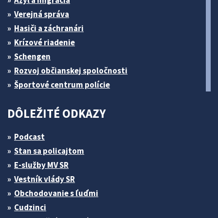
Verejná správa
Hasiči a záchranári
Krízové riadenie
Schengen
Rozvoj občianskej spoločnosti
Športové centrum polície
DÔLEŽITÉ ODKAZY
Podcast
Stan sa policajtom
E-služby MV SR
Vestník vlády SR
Obchodovanie s ľuďmi
Cudzinci