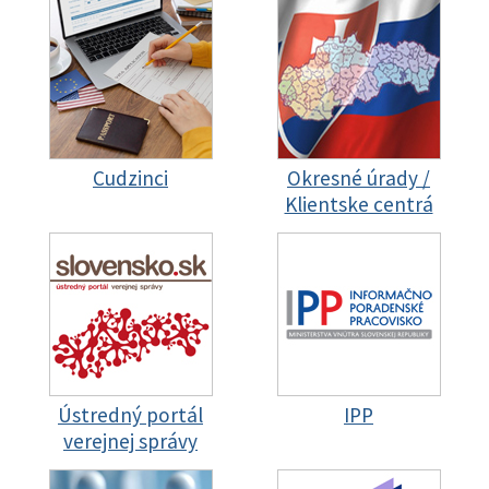
Cudzinci
Okresné úrady /
Klientske centrá
Ústredný portál
IPP
verejnej správy