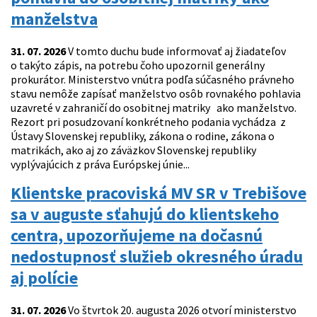
manželstva
31. 07. 2026
V tomto duchu bude informovať aj žiadateľov
o takýto zápis, na potrebu čoho upozornil generálny
prokurátor. Ministerstvo vnútra podľa súčasného právneho
stavu nemôže zapísať manželstvo osôb rovnakého pohlavia
uzavreté v zahraničí do osobitnej matriky ako manželstvo.
Rezort pri posudzovaní konkrétneho podania vychádza z
Ústavy Slovenskej republiky, zákona o rodine, zákona o
matrikách, ako aj zo záväzkov Slovenskej republiky
vyplývajúcich z práva Európskej únie...
Klientske pracoviská MV SR v Trebišove
sa v auguste sťahujú do klientskeho
centra, upozorňujeme na dočasnú
nedostupnosť služieb okresného úradu
aj polície
31. 07. 2026
Vo štvrtok 20. augusta 2026 otvorí ministerstvo