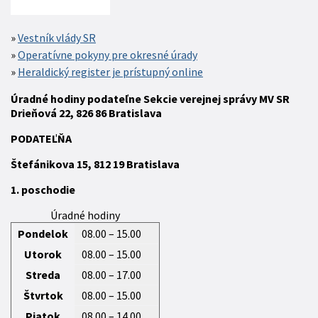
Vestník vlády SR
Operatívne pokyny pre okresné úrady
Heraldický register je prístupný online
Úradné hodiny podateľne Sekcie verejnej správy MV SR
Drieňová 22, 826 86 Bratislava
P
ODATEĽŇA
Štefánikova 15,
812 19
Bratislava
1. poschodie
Úradné hodiny
Pondelok
08.00 – 15.00
Utorok
08.00 – 15.00
Streda
08.00 – 17.00
Štvrtok
08.00 – 15.00
Piatok
08.00 – 14.00