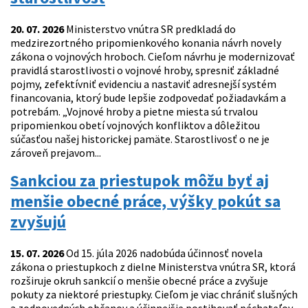
20. 07. 2026
Ministerstvo vnútra SR predkladá do
medzirezortného pripomienkového konania návrh novely
zákona o vojnových hroboch. Cieľom návrhu je modernizovať
pravidlá starostlivosti o vojnové hroby, spresniť základné
pojmy, zefektívniť evidenciu a nastaviť adresnejší systém
financovania, ktorý bude lepšie zodpovedať požiadavkám a
potrebám. „Vojnové hroby a pietne miesta sú trvalou
pripomienkou obetí vojnových konfliktov a dôležitou
súčasťou našej historickej pamäte. Starostlivosť o ne je
zároveň prejavom...
Sankciou za priestupok môžu byť aj
menšie obecné práce, výšky pokút sa
zvyšujú
15. 07. 2026
Od 15. júla 2026 nadobúda účinnosť novela
zákona o priestupkoch z dielne Ministerstva vnútra SR, ktorá
rozširuje okruh sankcií o menšie obecné práce a zvyšuje
pokuty za niektoré priestupky. Cieľom je viac chrániť slušných