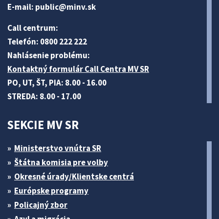
E-mail:
public@minv
.sk
Call centrum:
Telefón: 0800 222 222
Nahlásenie problému:
Kontaktný formulár Call Centra MV SR
PO, UT, ŠT, PIA: 8.00 - 16.00
STREDA: 8.00 - 17.00
SEKCIE MV SR
Ministerstvo vnútra SR
Štátna komisia pre volby
Okresné úrady/Klientske centrá
Európske programy
Policajný zbor
Azyl a migrácia