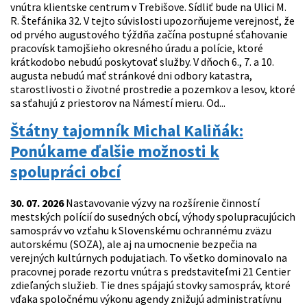
vnútra klientske centrum v Trebišove. Sídliť bude na Ulici M.
R. Štefánika 32. V tejto súvislosti upozorňujeme verejnosť, že
od prvého augustového týždňa začína postupné sťahovanie
pracovísk tamojšieho okresného úradu a polície, ktoré
krátkodobo nebudú poskytovať služby. V dňoch 6., 7. a 10.
augusta nebudú mať stránkové dni odbory katastra,
starostlivosti o životné prostredie a pozemkov a lesov, ktoré
sa sťahujú z priestorov na Námestí mieru. Od...
Štátny tajomník Michal Kaliňák:
Ponúkame ďalšie možnosti k
spolupráci obcí
30. 07. 2026
Nastavovanie výzvy na rozšírenie činností
mestských polícií do susedných obcí, výhody spolupracujúcich
samospráv vo vzťahu k Slovenskému ochrannému zväzu
autorskému (SOZA), ale aj na umocnenie bezpečia na
verejných kultúrnych podujatiach. To všetko dominovalo na
pracovnej porade rezortu vnútra s predstaviteľmi 21 Centier
zdieľaných služieb. Tie dnes spájajú stovky samospráv, ktoré
vďaka spoločnému výkonu agendy znižujú administratívnu