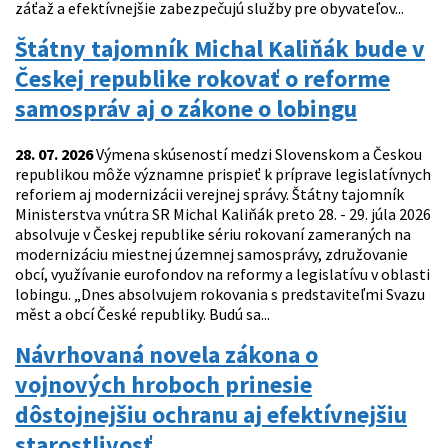
záťaž a efektívnejšie zabezpečujú služby pre obyvateľov...
Štátny tajomník Michal Kaliňák bude v
Českej republike rokovať o reforme
samospráv aj o zákone o lobingu
28. 07. 2026
Výmena skúseností medzi Slovenskom a Českou
republikou môže významne prispieť k príprave legislatívnych
reforiem aj modernizácii verejnej správy. Štátny tajomník
Ministerstva vnútra SR Michal Kaliňák preto 28. - 29. júla 2026
absolvuje v Českej republike sériu rokovaní zameraných na
modernizáciu miestnej územnej samosprávy, združovanie
obcí, využívanie eurofondov na reformy a legislatívu v oblasti
lobingu. „Dnes absolvujem rokovania s predstaviteľmi Svazu
měst a obcí České republiky. Budú sa...
Návrhovaná novela zákona o
vojnových hroboch prinesie
dôstojnejšiu ochranu aj efektívnejšiu
starostlivosť