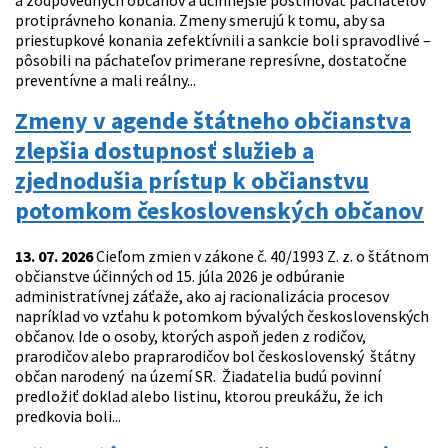
a zodpovedných občanov a účinnejšie postihovať páchateľov
protiprávneho konania. Zmeny smerujú k tomu, aby sa
priestupkové konania zefektívnili a sankcie boli spravodlivé –
pôsobili na páchateľov primerane represívne, dostatočne
preventívne a mali reálny...
Zmeny v agende štátneho občianstva
zlepšia dostupnosť služieb a
zjednodušia prístup k občianstvu
potomkom československých občanov
13. 07. 2026
Cieľom zmien v zákone č. 40/1993 Z. z. o štátnom
občianstve účinných od 15. júla 2026 je odbúranie
administratívnej záťaže, ako aj racionalizácia procesov
napríklad vo vzťahu k potomkom bývalých československých
občanov. Ide o osoby, ktorých aspoň jeden z rodičov,
prarodičov alebo praprarodičov bol československý štátny
občan narodený na území SR. Žiadatelia budú povinní
predložiť doklad alebo listinu, ktorou preukážu, že ich
predkovia boli...