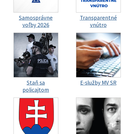
Samosprávne
Transparentné
voľby 2026
vnútro
Staň sa
E-služby MV SR
policajtom