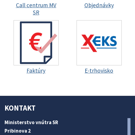
Call centrum MV
Objednávky
SR
Faktúry
E-trhovisko
KONTAKT
Ministerstvo vnútra SR
Pribinova 2