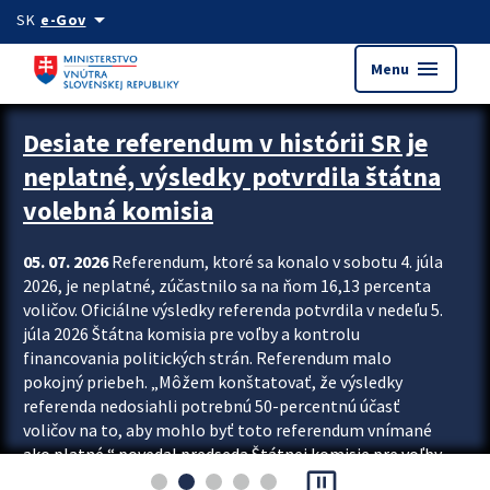
Preskocit na hlavný obsah
arrow_drop_down
SK
e-Gov
menu
Menu
Zastavit automatický posun upútavok
Desiate referendum v histórii SR je
neplatné, výsledky potvrdila štátna
volebná komisia
05. 07. 2026
Referendum, ktoré sa konalo v sobotu 4. júla
2026, je neplatné, zúčastnilo sa na ňom 16,13 percenta
voličov. Oficiálne výsledky referenda potvrdila v nedeľu 5.
júla 2026 Štátna komisia pre voľby a kontrolu
financovania politických strán. Referendum malo
pokojný priebeh. „Môžem konštatovať, že výsledky
referenda nedosiahli potrebnú 50-percentnú účasť
voličov na to, aby mohlo byť toto referendum vnímané
ako platné,“ povedal predseda Štátnej komisie pre voľby
pause_presentation
a kontrolu financovania politických...