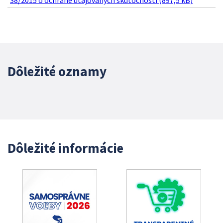
38/2015 o ochrane utajovaných skutočností (897,5 kB)
Dôležité oznamy
Dôležité informácie