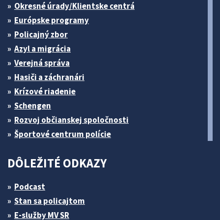
Okresné úrady/Klientske centrá
Európske programy
Policajný zbor
Azyl a migrácia
Verejná správa
Hasiči a záchranári
Krízové riadenie
Schengen
Rozvoj občianskej spoločnosti
Športové centrum polície
DÔLEŽITÉ ODKAZY
Podcast
Stan sa policajtom
E-služby MV SR