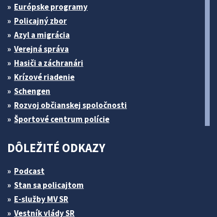
Európske programy
Policajný zbor
Azyl a migrácia
Verejná správa
Hasiči a záchranári
Krízové riadenie
Schengen
Rozvoj občianskej spoločnosti
Športové centrum polície
DÔLEŽITÉ ODKAZY
Podcast
Stan sa policajtom
E-služby MV SR
Vestník vlády SR