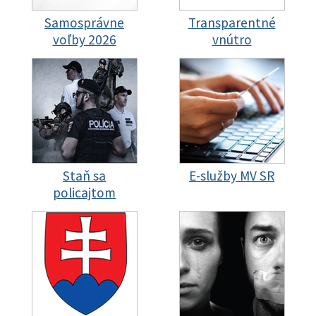
Samosprávne
Transparentné
voľby 2026
vnútro
Staň sa
E-služby MV SR
policajtom