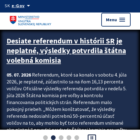
Preskocit na hlavný obsah
arrow_drop_down
SK
e-Gov
menu
Menu
Zastavit automatický posun upútavok
Desiate referendum v histórii SR je
neplatné, výsledky potvrdila štátna
volebná komisia
05. 07. 2026
Referendum, ktoré sa konalo v sobotu 4. júla
2026, je neplatné, zúčastnilo sa na ňom 16,13 percenta
voličov. Oficiálne výsledky referenda potvrdila v nedeľu 5.
júla 2026 Štátna komisia pre voľby a kontrolu
financovania politických strán. Referendum malo
pokojný priebeh. „Môžem konštatovať, že výsledky
referenda nedosiahli potrebnú 50-percentnú účasť
voličov na to, aby mohlo byť toto referendum vnímané
ako platné,“ povedal predseda Štátnej komisie pre voľby
pause_presentation
a kontrolu financovania politických...