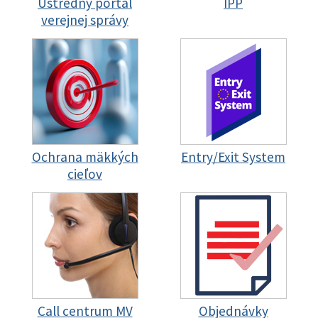
Ústredný portál
IPP
verejnej správy
Ochrana mäkkých
Entry/Exit System
cieľov
Call centrum MV
Objednávky