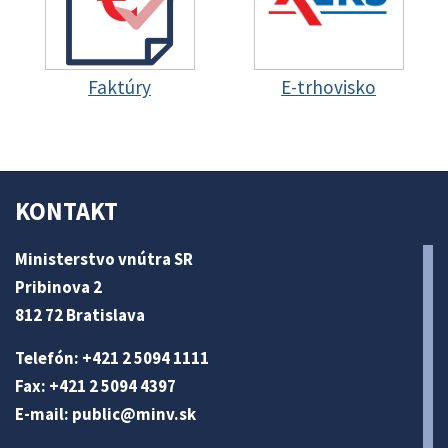
Faktúry
E-trhovisko
KONTAKT
Ministerstvo vnútra SR
Pribinova 2
812 72 Bratislava
Telefón: +421 2 5094 1111
Fax: +421 2 5094 4397
E-mail:
public@minv
.sk