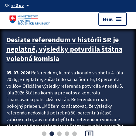
Preskocit na hlavný obsah
arrow_drop_down
SK
e-Gov
menu
Menu
Zastavit automatický posun upútavok
Desiate referendum v histórii SR je
neplatné, výsledky potvrdila štátna
volebná komisia
05. 07. 2026
Referendum, ktoré sa konalo v sobotu 4. júla
2026, je neplatné, zúčastnilo sa na ňom 16,13 percenta
voličov. Oficiálne výsledky referenda potvrdila v nedeľu 5.
júla 2026 Štátna komisia pre voľby a kontrolu
financovania politických strán. Referendum malo
pokojný priebeh. „Môžem konštatovať, že výsledky
referenda nedosiahli potrebnú 50-percentnú účasť
voličov na to, aby mohlo byť toto referendum vnímané
ako platné,“ povedal predseda Štátnej komisie pre voľby
pause_presentation
a kontrolu financovania politických...