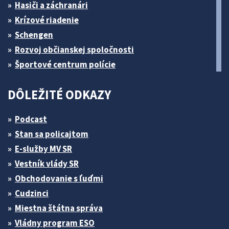
Hasiči a záchranári
Krízové riadenie
Schengen
Rozvoj občianskej spoločnosti
Športové centrum polície
DÔLEŽITÉ ODKAZY
Podcast
Stan sa policajtom
E-služby MV SR
Vestník vlády SR
Obchodovanie s ľuďmi
Cudzinci
Miestna štátna správa
Vládny program ESO