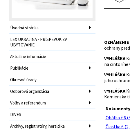
Úvodná stránka
LEX UKRAJINA - PRÍSPEVOK ZA
OZNÁMENIE
UBYTOVANIE
ochrany pred
Aktuálne informácie
VYHLÁŠKA
Kr
na cintoríne 
Publikácie
VYHLÁŠKA
Kr
Okresné úrady
jeho ochran
VYHLÁŠKA
Kr
Odborová organizácia
Kamienska ti
Voľby a referendum
Dokumenty 
DIVES
Obálka č.6 (
Archívy, registratúry, heraldika
Čiastka 6 (2