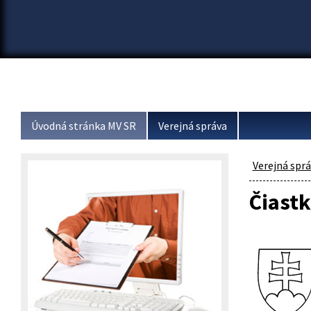
Úvodná stránka MV SR
Verejná správa
Verejná spr
Čiastk