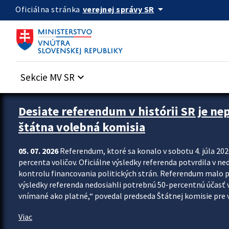
Preskocit na hlavný obsah
arrow_drop_down
verejnej správy SR
Oficiálna stránka
Sekcie MV SR
keyboard_arrow_down
Zastavit automatický posun upútavok
Desiate referendum v histórii SR je ne
štátna volebná komisia
05. 07. 2026
Referendum, ktoré sa konalo v sobotu 4. júla 202
percenta voličov. Oficiálne výsledky referenda potvrdila v ned
kontrolu financovania politických strán. Referendum malo 
výsledky referenda nedosiahli potrebnú 50-percentnú účasť 
vnímané ako platné,“ povedal predseda Štátnej komisie pre vo
Viac