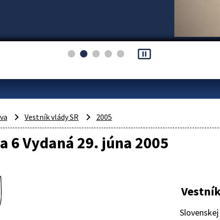
pause_presentation
áva
Vestník vlády SR
2005
a 6 Vydaná 29. júna 2005
Vestník
Slovenskej