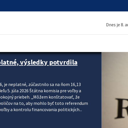
Dnes je 8. 
platné, výsledky potvrdila
6, je neplatné, zúčastnilo sa na ňom 16,13
eľu 5. júla 2026 Štátna komisia pre voľby a
pokojný priebeh. „Môžem konštatovať, že
voličov na to, aby mohlo byť toto referendum
ľby a kontrolu financovania politických...