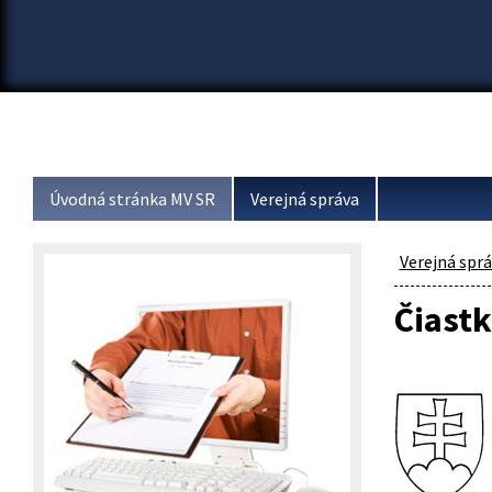
Úvodná stránka MV SR
Verejná správa
Verejná spr
Čiastk