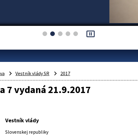
pause_presentation
áva
Vestník vlády SR
2017
a 7 vydaná 21.9.2017
Vestník vlády
Slovenskej republiky