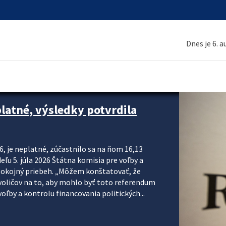
Dnes je 6. 
platné, výsledky potvrdila
6, je neplatné, zúčastnilo sa na ňom 16,13
eľu 5. júla 2026 Štátna komisia pre voľby a
pokojný priebeh. „Môžem konštatovať, že
voličov na to, aby mohlo byť toto referendum
ľby a kontrolu financovania politických...