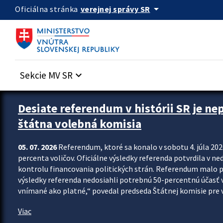
Preskocit na hlavný obsah
arrow_drop_down
verejnej správy SR
Oficiálna stránka
Sekcie MV SR
keyboard_arrow_down
Zastavit automatický posun upútavok
Desiate referendum v histórii SR je ne
štátna volebná komisia
05. 07. 2026
Referendum, ktoré sa konalo v sobotu 4. júla 202
percenta voličov. Oficiálne výsledky referenda potvrdila v ned
kontrolu financovania politických strán. Referendum malo 
výsledky referenda nedosiahli potrebnú 50-percentnú účasť 
vnímané ako platné,“ povedal predseda Štátnej komisie pre vo
Viac