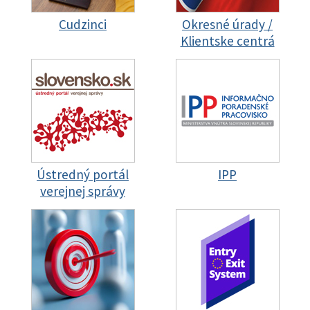
Cudzinci
Okresné úrady /
Klientske centrá
Ústredný portál
IPP
verejnej správy