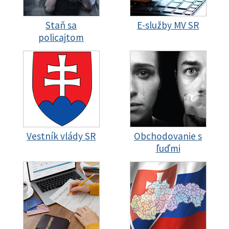
Staň sa
E-služby MV SR
policajtom
Vestník vlády SR
Obchodovanie s
ľuďmi