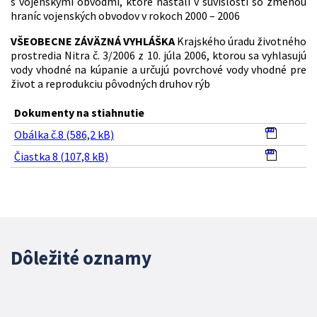
s vojenskými obvodmi, ktoré nastali v súvislosti so zmenou
hraníc vojenských obvodov v rokoch 2000 – 2006
VŠEOBECNE ZÁVÄZNÁ VYHLÁŠKA
Krajského úradu životného
prostredia Nitra č. 3/2006 z 10. júla 2006, ktorou sa vyhlasujú
vody vhodné na kúpanie a určujú povrchové vody vhodné pre
život a reprodukciu pôvodných druhov rýb
Dokumenty na stiahnutie
Obálka č.8 (586,2 kB)
Čiastka 8 (107,8 kB)
Dôležité oznamy