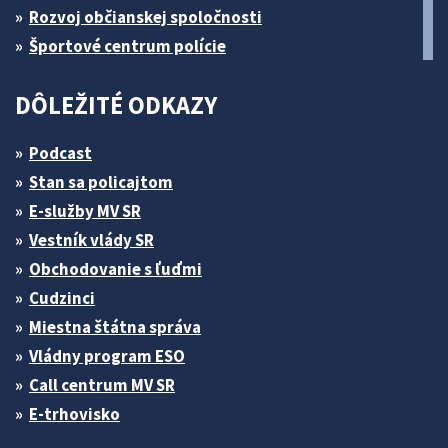
Rozvoj občianskej spoločnosti
Športové centrum polície
DÔLEŽITÉ ODKAZY
Podcast
Stan sa policajtom
E-služby MV SR
Vestník vlády SR
Obchodovanie s ľuďmi
Cudzinci
Miestna štátna správa
Vládny program ESO
Call centrum MV SR
E-trhovisko