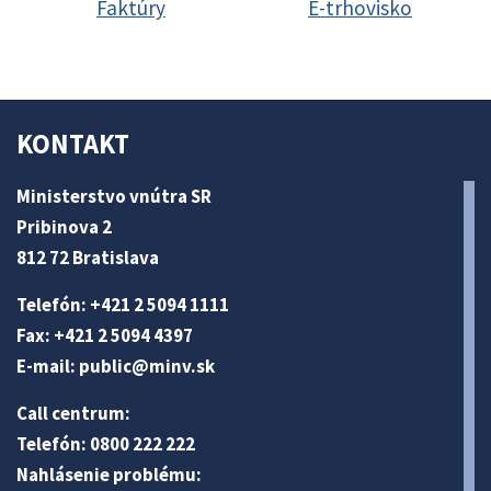
Faktúry
E-trhovisko
KONTAKT
Ministerstvo vnútra SR
Pribinova 2
812 72 Bratislava
Telefón: +421 2 5094 1111
Fax: +421 2 5094 4397
E-mail:
public@minv
.sk
Call centrum:
Telefón: 0800 222 222
Nahlásenie problému: