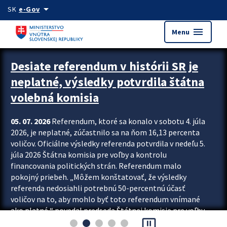
Preskocit na hlavný obsah
arrow_drop_down
SK
e-Gov
menu
Menu
Zastavit automatický posun upútavok
Desiate referendum v histórii SR je
neplatné, výsledky potvrdila štátna
volebná komisia
05. 07. 2026
Referendum, ktoré sa konalo v sobotu 4. júla
2026, je neplatné, zúčastnilo sa na ňom 16,13 percenta
voličov. Oficiálne výsledky referenda potvrdila v nedeľu 5.
júla 2026 Štátna komisia pre voľby a kontrolu
financovania politických strán. Referendum malo
pokojný priebeh. „Môžem konštatovať, že výsledky
referenda nedosiahli potrebnú 50-percentnú účasť
voličov na to, aby mohlo byť toto referendum vnímané
ako platné,“ povedal predseda Štátnej komisie pre voľby
pause_presentation
a kontrolu financovania politických...