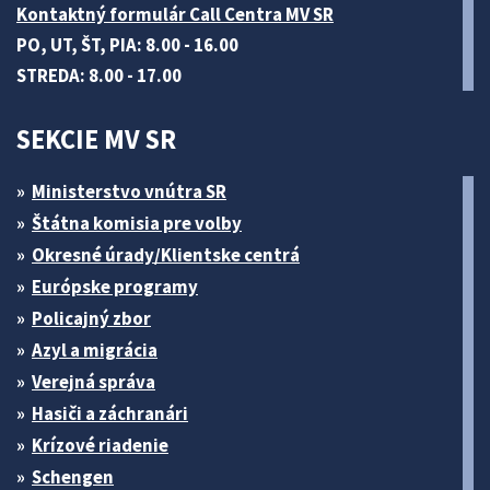
Kontaktný formulár Call Centra MV SR
PO, UT, ŠT, PIA: 8.00 - 16.00
STREDA: 8.00 - 17.00
SEKCIE MV SR
Ministerstvo vnútra SR
Štátna komisia pre volby
Okresné úrady/Klientske centrá
Európske programy
Policajný zbor
Azyl a migrácia
Verejná správa
Hasiči a záchranári
Krízové riadenie
Schengen