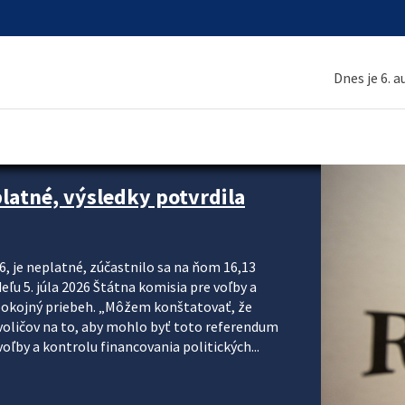
Dnes je 6. 
platné, výsledky potvrdila
6, je neplatné, zúčastnilo sa na ňom 16,13
eľu 5. júla 2026 Štátna komisia pre voľby a
pokojný priebeh. „Môžem konštatovať, že
voličov na to, aby mohlo byť toto referendum
ľby a kontrolu financovania politických...