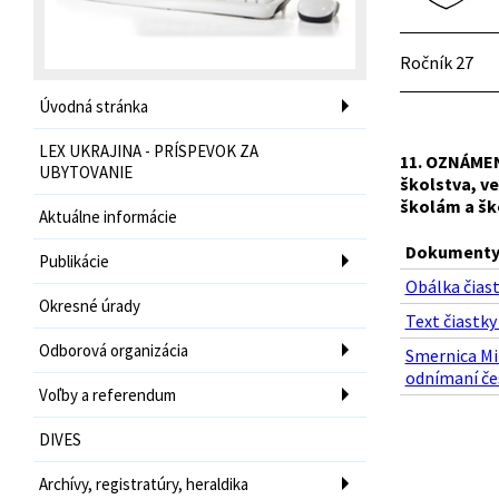
Ročník 27
Úvodná stránka
LEX UKRAJINA - PRÍSPEVOK ZA
11.
OZNÁMEN
UBYTOVANIE
školstva, ve
školám a šk
Aktuálne informácie
Dokumenty 
Publikácie
Obálka čiast
Okresné úrady
Text čiastky
Odborová organizácia
Smernica Min
odnímaní če
Voľby a referendum
DIVES
Archívy, registratúry, heraldika