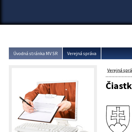
Úvodná stránka MV SR
Verejná správa
Verejná spr
Čiastk