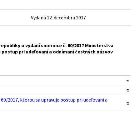
Vydaná 12. decembra 2017
epubliky o vydaní smernice č. 60/2017 Ministerstva
e postup pri udeľovaní a odnímaní čestných názvov
 60/2017, ktorou sa upravuje postup pri udeľovaní a