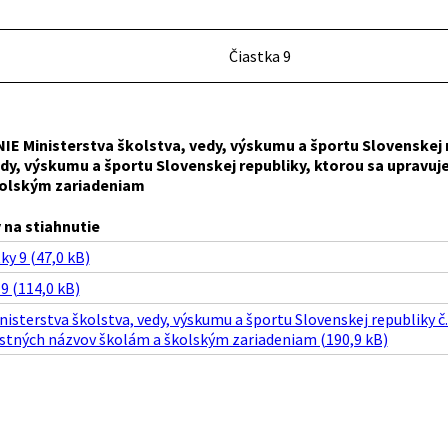
Čiastka 9
IE Ministerstva
školstva, vedy, výskumu a športu Slovenskej r
dy, výskumu a športu Slovenskej republiky, ktorou sa upravuj
olským zariadeniam
na stiahnutie
ky 9 (47,0 kB)
 9 (114,0 kB)
isterstva školstva, vedy, výskumu a športu Slovenskej republiky č.
stných názvov školám a školským zariadeniam (190,9 kB)