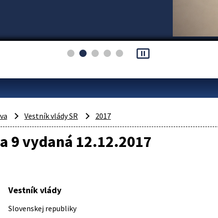
pause_presentation
áva
Vestník vlády SR
2017
a 9 vydaná 12.12.2017
Vestník vlády
Slovenskej republiky