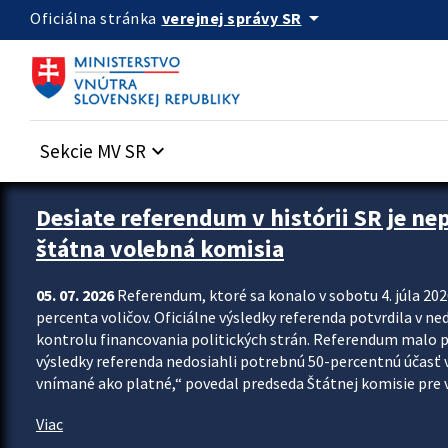
Preskocit na hlavný obsah
arrow_drop_down
verejnej správy SR
Oficiálna stránka
Sekcie MV SR
keyboard_arrow_down
Zastavit automatický posun upútavok
Desiate referendum v histórii SR je ne
štátna volebná komisia
05. 07. 2026
Referendum, ktoré sa konalo v sobotu 4. júla 202
percenta voličov. Oficiálne výsledky referenda potvrdila v ned
kontrolu financovania politických strán. Referendum malo 
výsledky referenda nedosiahli potrebnú 50-percentnú účasť 
vnímané ako platné,“ povedal predseda Štátnej komisie pre vo
Viac