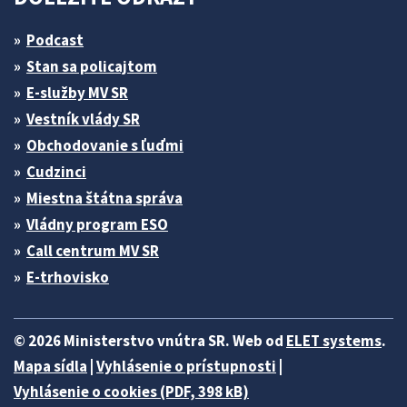
Podcast
Stan sa policajtom
E-služby MV SR
Vestník vlády SR
Obchodovanie s ľuďmi
Cudzinci
Miestna štátna správa
Vládny program ESO
Call centrum MV SR
E-trhovisko
© 2026 Ministerstvo vnútra SR. Web od
ELET systems
.
Mapa sídla
|
Vyhlásenie o prístupnosti
|
Vyhlásenie o cookies (PDF, 398 kB)