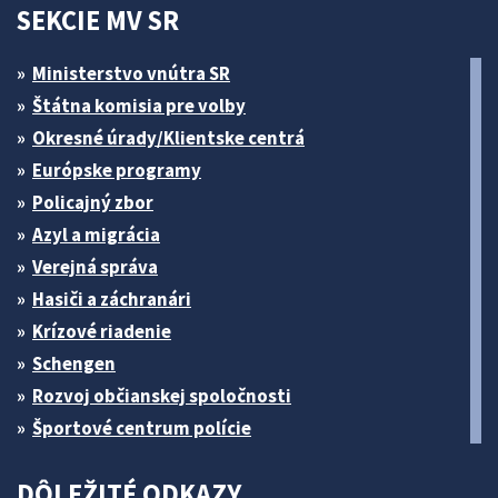
SEKCIE MV SR
Ministerstvo vnútra SR
Štátna komisia pre volby
Okresné úrady/Klientske centrá
Európske programy
Policajný zbor
Azyl a migrácia
Verejná správa
Hasiči a záchranári
Krízové riadenie
Schengen
Rozvoj občianskej spoločnosti
Športové centrum polície
DÔLEŽITÉ ODKAZY