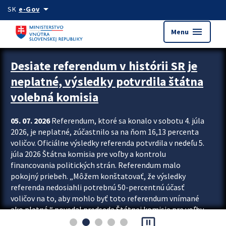
Preskocit na hlavný obsah
arrow_drop_down
SK
e-Gov
menu
Menu
Zastavit automatický posun upútavok
Desiate referendum v histórii SR je
neplatné, výsledky potvrdila štátna
volebná komisia
05. 07. 2026
Referendum, ktoré sa konalo v sobotu 4. júla
2026, je neplatné, zúčastnilo sa na ňom 16,13 percenta
voličov. Oficiálne výsledky referenda potvrdila v nedeľu 5.
júla 2026 Štátna komisia pre voľby a kontrolu
financovania politických strán. Referendum malo
pokojný priebeh. „Môžem konštatovať, že výsledky
referenda nedosiahli potrebnú 50-percentnú účasť
voličov na to, aby mohlo byť toto referendum vnímané
ako platné,“ povedal predseda Štátnej komisie pre voľby
pause_presentation
a kontrolu financovania politických...