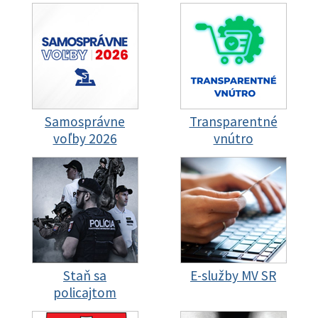
Samosprávne
Transparentné
voľby 2026
vnútro
Staň sa
E-služby MV SR
policajtom