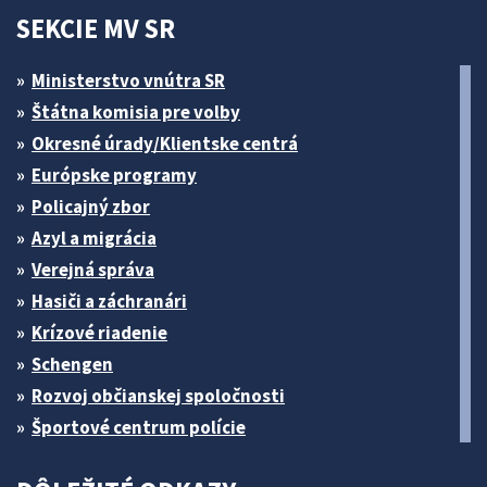
SEKCIE MV SR
Ministerstvo vnútra SR
Štátna komisia pre volby
Okresné úrady/Klientske centrá
Európske programy
Policajný zbor
Azyl a migrácia
Verejná správa
Hasiči a záchranári
Krízové riadenie
Schengen
Rozvoj občianskej spoločnosti
Športové centrum polície