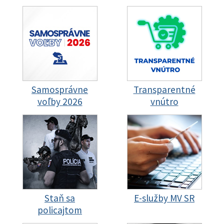
Samosprávne
Transparentné
voľby 2026
vnútro
Staň sa
E-služby MV SR
policajtom