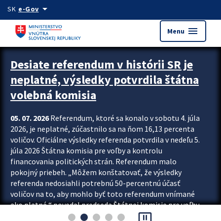
Preskocit na hlavný obsah
arrow_drop_down
SK
e-Gov
menu
Menu
Zastavit automatický posun upútavok
Desiate referendum v histórii SR je
neplatné, výsledky potvrdila štátna
volebná komisia
05. 07. 2026
Referendum, ktoré sa konalo v sobotu 4. júla
2026, je neplatné, zúčastnilo sa na ňom 16,13 percenta
voličov. Oficiálne výsledky referenda potvrdila v nedeľu 5.
júla 2026 Štátna komisia pre voľby a kontrolu
financovania politických strán. Referendum malo
pokojný priebeh. „Môžem konštatovať, že výsledky
referenda nedosiahli potrebnú 50-percentnú účasť
voličov na to, aby mohlo byť toto referendum vnímané
ako platné,“ povedal predseda Štátnej komisie pre voľby
pause_presentation
a kontrolu financovania politických...