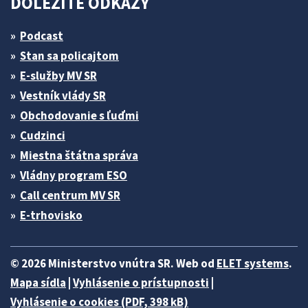
DÔLEŽITÉ ODKAZY
Podcast
Stan sa policajtom
E-služby MV SR
Vestník vlády SR
Obchodovanie s ľuďmi
Cudzinci
Miestna štátna správa
Vládny program ESO
Call centrum MV SR
E-trhovisko
© 2026 Ministerstvo vnútra SR. Web od
ELET systems
.
Mapa sídla
|
Vyhlásenie o prístupnosti
|
Vyhlásenie o cookies (PDF, 398 kB)