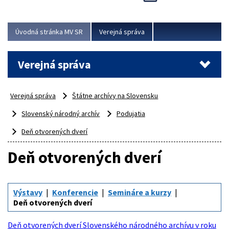
Viac
Úvodná stránka MV SR
Verejná správa
Verejná správa
Verejná správa
Štátne archívy na Slovensku
Slovenský národný archív
Podujatia
Deň otvorených dverí
Deň otvorených dverí
Výstavy
Konferencie
Semináre a kurzy
Deň otvorených dverí
Deň otvorených dverí Slovenského národného archívu v roku