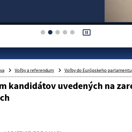
pause_presentation
áva
Voľby a referendum
Voľby do Európskeho parlamentu
m kandidátov uvedených na zar
ách