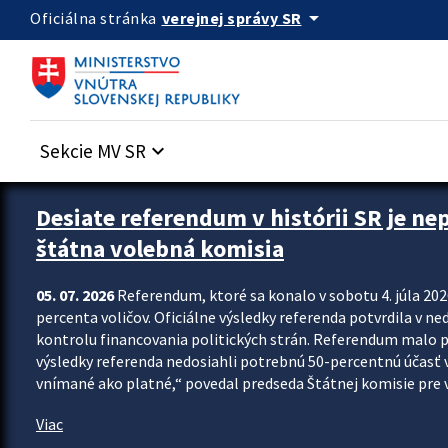
Preskocit na hlavný obsah
arrow_drop_down
verejnej správy SR
Oficiálna stránka
Sekcie MV SR
keyboard_arrow_down
Zastavit automatický posun upútavok
Desiate referendum v histórii SR je ne
štátna volebná komisia
05. 07. 2026
Referendum, ktoré sa konalo v sobotu 4. júla 202
percenta voličov. Oficiálne výsledky referenda potvrdila v ned
kontrolu financovania politických strán. Referendum malo 
výsledky referenda nedosiahli potrebnú 50-percentnú účasť 
vnímané ako platné,“ povedal predseda Štátnej komisie pre vo
Viac