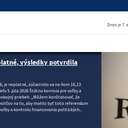
Dnes je 7.
platné, výsledky potvrdila
6, je neplatné, zúčastnilo sa na ňom 16,13
eľu 5. júla 2026 Štátna komisia pre voľby a
pokojný priebeh. „Môžem konštatovať, že
voličov na to, aby mohlo byť toto referendum
ľby a kontrolu financovania politických...