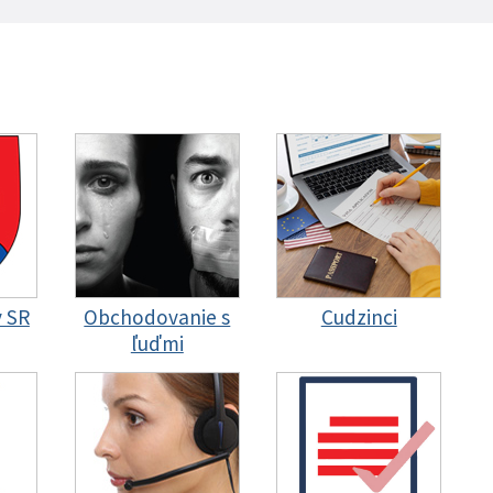
y SR
Obchodovanie s
Cudzinci
ľuďmi