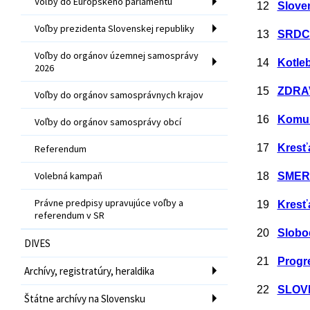
Voľby do Európskeho parlamentu
12
Sloven
Voľby prezidenta Slovenskej republiky
13
SRDCE
Voľby do orgánov územnej samosprávy
14
Kotle
2026
15
ZDRAV
Voľby do orgánov samosprávnych krajov
16
Komun
Voľby do orgánov samosprávy obcí
17
Kresť
Referendum
Volebná kampaň
18
SMER 
Právne predpisy upravujúce voľby a
19
Kresť
referendum v SR
20
Slobod
DIVES
21
Progr
Archívy, registratúry, heraldika
22
SLOVE
Štátne archívy na Slovensku