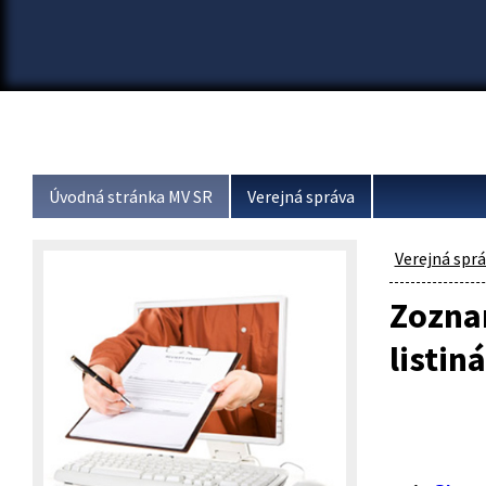
Úvodná stránka MV SR
Verejná správa
Verejná spr
Zozna
listin