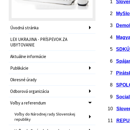
1
Slove
2
MySlo
3
Demokr
Úvodná stránka
4
Magyar
LEX UKRAJINA - PRÍSPEVOK ZA
UBYTOVANIE
5
SDKÚ -
Aktuálne informácie
6
Spája
Publikácie
7
Piráts
Okresné úrady
8
SPOLO
Odborová organizácia
9
Social
Voľby a referendum
10
Slove
Voľby do Národnej rady Slovenskej
republiky
11
REPUB