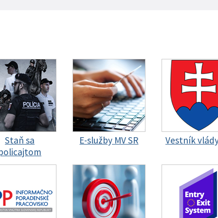
Staň sa
E-služby MV SR
Vestník vlád
policajtom