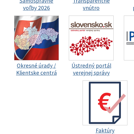
Samosprávne
Transparentné
voľby 2026
vnútro
Okresné úrady /
Ústredný portál
Klientske centrá
verejnej správy
Faktúry