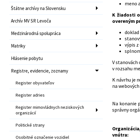
meno a
Štátne archívy na Slovensku
K žiadosti 
Archív MV SR Levoča
overeným p
doklad 
Medzinárodná spolupráca
stanovy
výpis z
Matriky
splnom
Hlásenie pobytu
V stanovách 
v rozsahu me
Registre, evidencie, zoznamy
K návrhu je n
Register obyvateľov
na webových
Register adries
Na konanie p
Register mimovládnych neziskových
správny orgán
organizácií
Politické strany
Organizácia
vnútra:
Osobitné označenie vozidiel