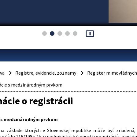
pause_presentation
áva
Registre, evidencie, zoznamy
Register mimovládnych 
ácie s medzinárodným prvkom
ácie o registrácii
e s medzinárodným prvkom
na základe ktorých v Slovenskej republike môže byť zriadená, 
on číslo 116/1985 Zb. o podmienkach činnosti organizácií s med