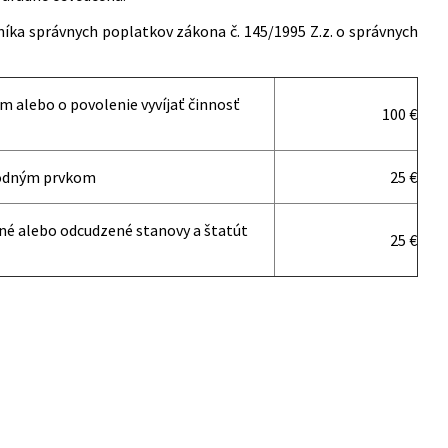
íka správnych poplatkov zákona č. 145/1995 Z.z. o správnych
m alebo o povolenie vyvíjať činnosť
100 €
rodným prvkom
25 €
né alebo odcudzené stanovy a štatút
25 €