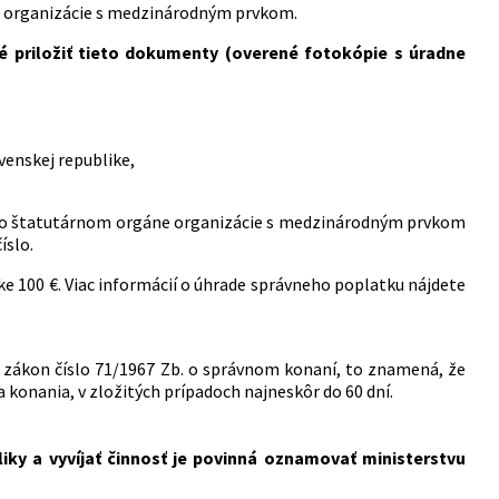
u organizácie s medzinárodným prvkom.
bné priložiť tieto dokumenty (overené fotokópie s úradne
venskej republike,
e o štatutárnom orgáne organizácie s medzinárodným prvkom
íslo.
ke 100 €. Viac informácií o úhrade správneho poplatku nájdete
zákon číslo 71/1967 Zb. o správnom konaní, to znamená, že
a konania, v zložitých prípadoch najneskôr do 60 dní.
iky a vyvíjať činnosť je povinná oznamovať ministerstvu