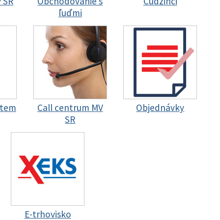
y SR
Obchodovanie s
Cudzinci
ľuďmi
stem
Call centrum MV
Objednávky
SR
E-trhovisko