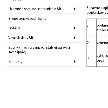
Správne popl
Územné a správne usporiadanie SR
poplatkov v 
Živnostenské podnikanie
podani
1.
Dotácie
alebo 
Vestník vlády SR
2.
zmena 
Stránky iných organizácií štátnej správy a
samosprávy
vyhoto
3.
organi
Kontakty