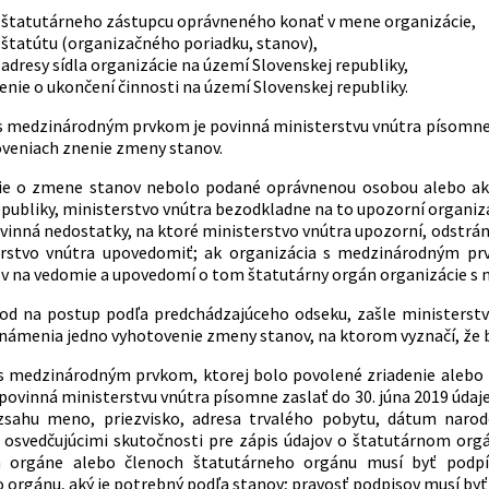
štatutárneho zástupcu oprávneného konať v mene organizácie,
štatútu (organizačného poriadku, stanov),
dresy sídla organizácie na území Slovenskej republiky,
ie o ukončení činnosti na území Slovenskej republiky.
s medzinárodným prvkom je povinná ministerstvu vnútra písomne o
veniach znenie zmeny stanov.
e o zmene stanov nebolo podané oprávnenou osobou alebo ak 
epubliky, ministerstvo vnútra bezodkladne na to upozorní organ
vinná nedostatky, na ktoré ministerstvo vnútra upozorní, odstráni
rstvo vnútra upovedomiť; ak organizácia s medzinárodným pr
 na vedomie a upovedomí o tom štatutárny orgán organizácie s
vod na postup podľa predchádzajúceho odseku, zašle ministerst
námenia jedno vyhotovenie zmeny stanov, na ktorom vyznačí, že 
s medzinárodným prvkom, ktorej bolo povolené zriadenie alebo p
e povinná ministerstvu vnútra písomne zaslať do 30. júna 2019 úd
zsahu meno, priezvisko, adresa trvalého pobytu, dátum narod
osvedčujúcimi skutočnosti pre zápis údajov o štatutárnom orgá
m orgáne alebo členoch štatutárneho orgánu musí byť pod
 orgánu, aký je potrebný podľa stanov; pravosť podpisov musí byť