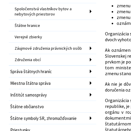
zmenu 
Spoločenstvá vlastníkov bytov a
zmenu 
nebytových priestorov
zmenu a
oznámen
Štátne hranice
Organizácia 
Verejné zbierky
dvoch vyhoto
Záujmové združenia právnických osôb
Ak oznámeni
Slovenskej r
Združenia obcí
prvkom je po
tom ministe
Správa štátnych hraníc
zmenu stanov
Miestna štátna správa
Ak nie je dô
doručenia oz
Inštitút samosprávy
Organizácia 
republike, j
Štátne občianstvo
orgánu v ro
dokumentmi 
Štátne symboly SR, zhromažďovanie
štatutárno
štatutárneho
Priestupky