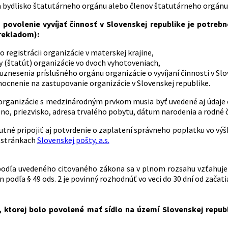
 bydlisko štatutárneho orgánu alebo členov štatutárneho orgán
o povolenie vyvíjať činnosť v Slovenskej republike je potre
rekladom):
o registrácii organizácie v materskej krajine,
 (štatút) organizácie vo dvoch vyhotoveniach,
 uznesenia príslušného orgánu organizácie o vyvíjaní činnosti v Slo
ocnenie na zastupovanie organizácie v Slovenskej republike.
organizácie s medzinárodným prvkom musia byť uvedené aj údaj
no, priezvisko, adresa trvalého pobytu, dátum narodenia a rodné č
utné pripojiť aj potvrdenie o zaplatení správneho poplatku vo výš
 stránkach
Slovenskej pošty, a.s.
odľa uvedeného citovaného zákona sa v plnom rozsahu vzťahuje 
 podľa § 49 ods. 2 je povinný rozhodnúť vo veci do 30 dní od začati
, ktorej bolo povolené mať sídlo na území Slovenskej republ