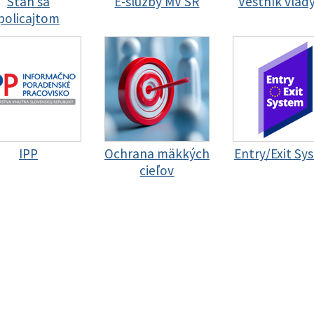
Staň sa
E-služby MV SR
Vestník vlád
policajtom
IPP
Ochrana mäkkých
Entry/Exit Sy
cieľov