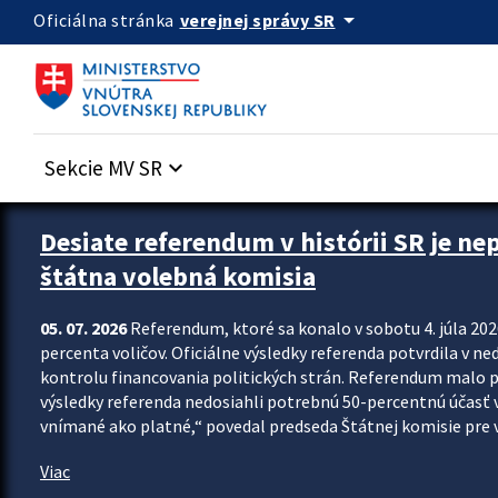
Preskocit na hlavný obsah
arrow_drop_down
verejnej správy SR
Oficiálna stránka
Sekcie MV SR
keyboard_arrow_down
Zastavit automatický posun upútavok
Desiate referendum v histórii SR je ne
štátna volebná komisia
05. 07. 2026
Referendum, ktoré sa konalo v sobotu 4. júla 202
percenta voličov. Oficiálne výsledky referenda potvrdila v ned
kontrolu financovania politických strán. Referendum malo 
výsledky referenda nedosiahli potrebnú 50-percentnú účasť 
vnímané ako platné,“ povedal predseda Štátnej komisie pre vo
Viac