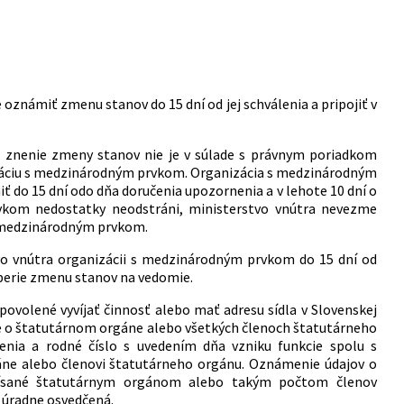
známiť zmenu stanov do 15 dní od jej schválenia a pripojiť v
znenie zmeny stanov nie je v súlade s právnym poriadkom
izáciu s medzinárodným prvkom. Organizácia s medzinárodným
ť do 15 dní odo dňa doručenia upozornenia a v lehote 10 dní o
vkom nedostatky neodstráni, ministerstvo vnútra nevezme
 medzinárodným prvkom.
vo vnútra organizácii s medzinárodným prvkom do 15 dní od
berie zmenu stanov na vedomie.
ovolené vyvíjať činnosť alebo mať adresu sídla v Slovenskej
aje o štatutárnom orgáne alebo všetkých členoch štatutárneho
enia a rodné číslo s uvedením dňa vzniku funkcie spolu s
ne alebo členovi štatutárneho orgánu. Oznámenie údajov o
písané štatutárnym orgánom alebo takým počtom členov
 úradne osvedčená.