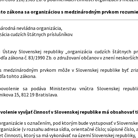
hto zákona sa organizáciou s medzinárodným prvkom rozumi
árodná nevládna organizácia,
ácia cudzích štátnych príslušníkov.
 Ústavy Slovenskej republiky „organizácia cudzích štátnych pr
odľa zákona č. 83/1990 Zb. o združovaní občanov v znení neskoršíc
s medzinárodným prvkom môže v Slovenskej republike byť zriad
dľa tohto zákona.
ovolenie sa podáva Ministerstvu vnútra Slovenskej republik
nikova 15, 812 19 Bratislava.
volenie vyvíjať činnosť v Slovenskej republike má obsahovať t
organizácie s označením, pod ktorým bude vystupovať v Slovenskej
rganizácie (v rozsahu adresa sídla, orientačné číslo; súpisné číslo
 činnosti, ktorý sa má vykonávať na území Slovenskej republiky,