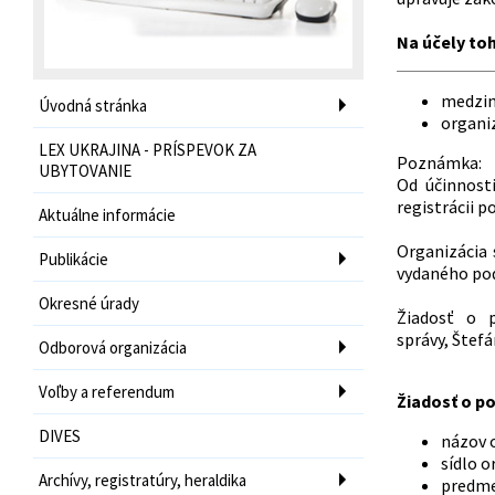
Na účely to
medzin
Úvodná stránka
organiz
LEX UKRAJINA - PRÍSPEVOK ZA
Poznámka:
UBYTOVANIE
Od účinnosti
registrácii p
Aktuálne informácie
Organizácia 
Publikácie
vydaného po
Okresné úrady
Žiadosť o p
správy, Štefá
Odborová organizácia
Voľby a referendum
Žiadosť o po
DIVES
názov 
sídlo o
Archívy, registratúry, heraldika
predmet