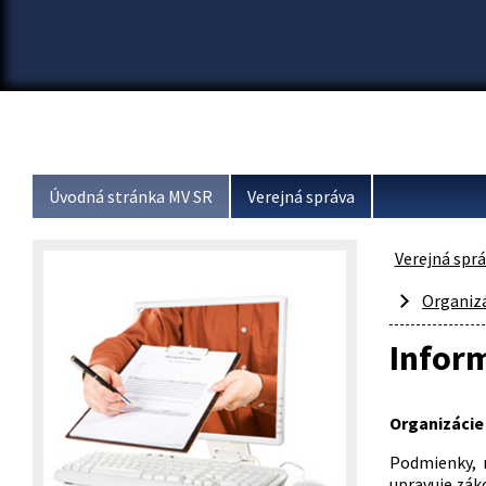
Úvodná stránka MV SR
Verejná správa
Verejná spr
Organiz
Inform
Organizáci
Podmienky, 
upravuje zák