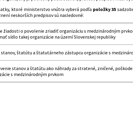
atky, ktoré ministerstvo vnútra vyberá podľa
položky 35
sadzobn
znení neskorších predpisov sú nasledovné:
e žiadosti o povolenie zriadiť organizáciu s medzinárodným prvko
mať sídlo takej organizácie na území Slovenskej republiky
stanov, štatútu a štatutárneho zástupcu organizácie s medziná
venie stanov a štatútu ako náhrady za stratené, zničené, poškode
zácie s medzinárodným prvkom