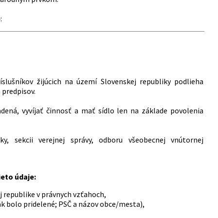
e
:
íslušníkov žijúcich na území Slovenskej republiky podlieha
h predpisov.
ená, vyvíjať činnosť a mať sídlo len na základe povolenia
y, sekcii verejnej správy, odboru všeobecnej vnútornej
ieto údaje:
 republike v právnych vzťahoch,
, ak bolo pridelené; PSČ a názov obce/mesta),