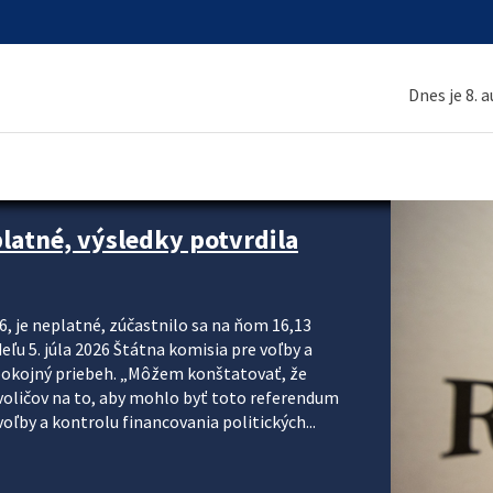
Dnes je 8. 
platné, výsledky potvrdila
6, je neplatné, zúčastnilo sa na ňom 16,13
eľu 5. júla 2026 Štátna komisia pre voľby a
pokojný priebeh. „Môžem konštatovať, že
voličov na to, aby mohlo byť toto referendum
ľby a kontrolu financovania politických...