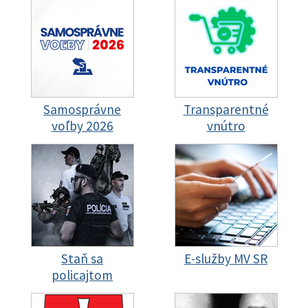
Samosprávne
Transparentné
voľby 2026
vnútro
Staň sa
E-služby MV SR
policajtom