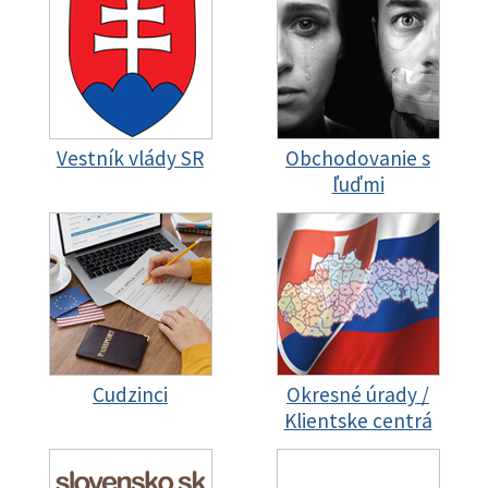
Vestník vlády SR
Obchodovanie s
ľuďmi
Cudzinci
Okresné úrady /
Klientske centrá