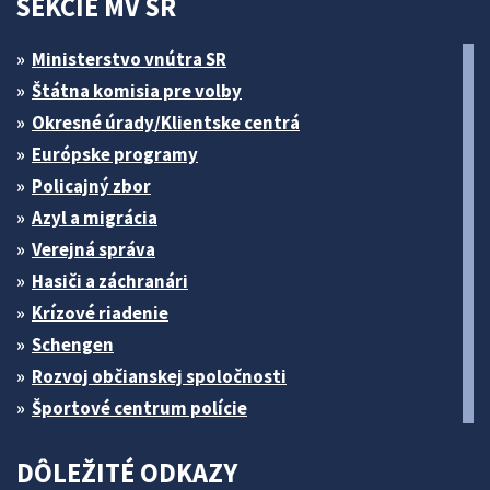
SEKCIE MV SR
Ministerstvo vnútra SR
Štátna komisia pre volby
Okresné úrady/Klientske centrá
Európske programy
Policajný zbor
Azyl a migrácia
Verejná správa
Hasiči a záchranári
Krízové riadenie
Schengen
Rozvoj občianskej spoločnosti
Športové centrum polície
DÔLEŽITÉ ODKAZY