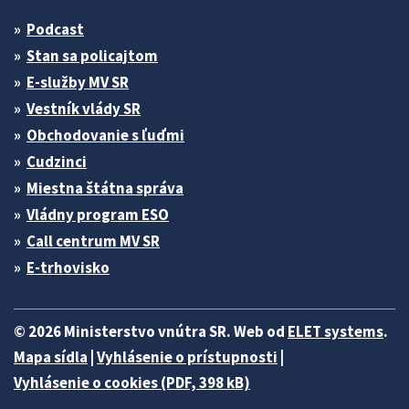
Podcast
Stan sa policajtom
E-služby MV SR
Vestník vlády SR
Obchodovanie s ľuďmi
Cudzinci
Miestna štátna správa
Vládny program ESO
Call centrum MV SR
E-trhovisko
© 2026 Ministerstvo vnútra SR. Web od
ELET systems
.
Mapa sídla
|
Vyhlásenie o prístupnosti
|
Vyhlásenie o cookies (PDF, 398 kB)