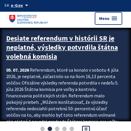
Preskocit na hlavný obsah
arrow_drop_down
SK
e-Gov
menu
Menu
Zastavit automatický posun upútavok
Desiate referendum v histórii SR je
neplatné, výsledky potvrdila štátna
volebná komisia
05. 07. 2026
Referendum, ktoré sa konalo v sobotu 4. júla
2026, je neplatné, zúčastnilo sa na ňom 16,13 percenta
voličov. Oficiálne výsledky referenda potvrdila v nedeľu 5.
júla 2026 Štátna komisia pre voľby a kontrolu
financovania politických strán. Referendum malo
pokojný priebeh. „Môžem konštatovať, že výsledky
referenda nedosiahli potrebnú 50-percentnú účasť
voličov na to, aby mohlo byť toto referendum vnímané
ako platné,“ povedal predseda Štátnej komisie pre voľby
pause_presentation
a kontrolu financovania politických...