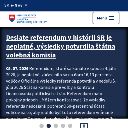
Preskocit na hlavný obsah
arrow_drop_down
SK
e-Gov
menu
Menu
Zastavit automatický posun upútavok
Desiate referendum v histórii SR je
neplatné, výsledky potvrdila štátna
volebná komisia
05. 07. 2026
Referendum, ktoré sa konalo v sobotu 4. júla
2026, je neplatné, zúčastnilo sa na ňom 16,13 percenta
voličov. Oficiálne výsledky referenda potvrdila v nedeľu 5.
júla 2026 Štátna komisia pre voľby a kontrolu
financovania politických strán. Referendum malo
pokojný priebeh. „Môžem konštatovať, že výsledky
referenda nedosiahli potrebnú 50-percentnú účasť
voličov na to, aby mohlo byť toto referendum vnímané
ako platné,“ povedal predseda Štátnej komisie pre voľby
pause_presentation
a kontrolu financovania politických...