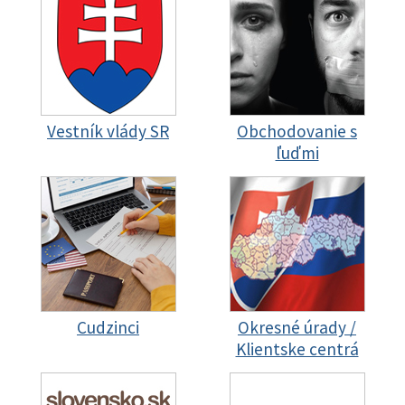
Vestník vlády SR
Obchodovanie s
ľuďmi
Cudzinci
Okresné úrady /
Klientske centrá