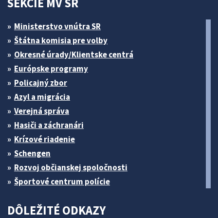
SEKCIE MV SR
Ministerstvo vnútra SR
Štátna komisia pre volby
Okresné úrady/Klientske centrá
Európske programy
Policajný zbor
Azyl a migrácia
Verejná správa
Hasiči a záchranári
Krízové riadenie
Schengen
Rozvoj občianskej spoločnosti
Športové centrum polície
DÔLEŽITÉ ODKAZY