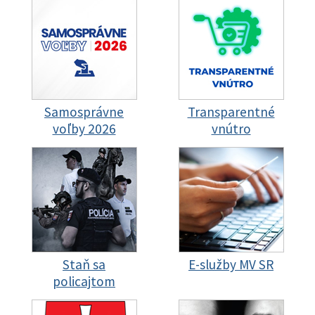
Samosprávne
Transparentné
voľby 2026
vnútro
Staň sa
E-služby MV SR
policajtom