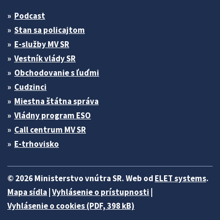
Podcast
Stan sa policajtom
E-služby MV SR
Vestník vlády SR
Obchodovanie s ľuďmi
Cudzinci
Miestna štátna správa
Vládny program ESO
Call centrum MV SR
E-trhovisko
© 2026 Ministerstvo vnútra SR. Web od
ELET systems
.
Mapa sídla
|
Vyhlásenie o prístupnosti
|
Vyhlásenie o cookies (PDF, 398 kB)