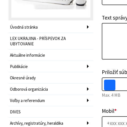
Text správ
Úvodná stránka
LEX UKRAJINA - PRÍSPEVOK ZA
UBYTOVANIE
Aktuálne informácie
Publikácie
Priložiť sú
Okresné úrady
Odborová organizácia
Max. 4 MB
Voľby a referendum
Mobil
*
DIVES
Archívy, registratúry, heraldika