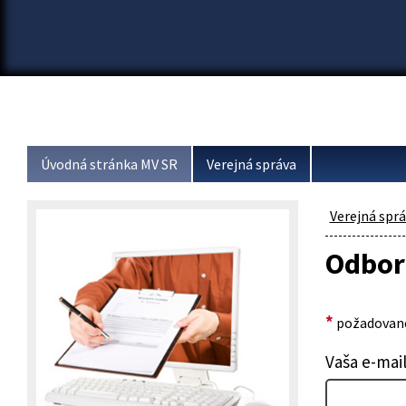
Úvodná stránka MV SR
Verejná správa
Verejná spr
Odborn
*
požadované
Vaša e-mai