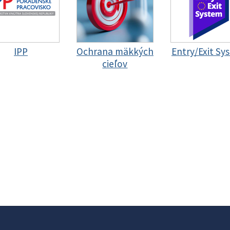
IPP
Ochrana mäkkých
Entry/Exit Sy
cieľov