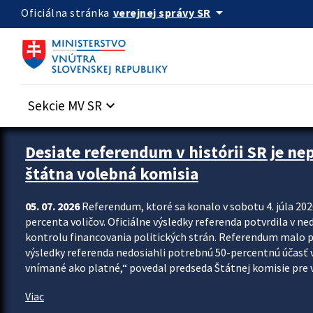
Preskocit na hlavný obsah
arrow_drop_down
verejnej správy SR
Oficiálna stránka
Sekcie MV SR
keyboard_arrow_down
Zastavit automatický posun upútavok
Desiate referendum v histórii SR je ne
štátna volebná komisia
05. 07. 2026
Referendum, ktoré sa konalo v sobotu 4. júla 202
percenta voličov. Oficiálne výsledky referenda potvrdila v ned
kontrolu financovania politických strán. Referendum malo 
výsledky referenda nedosiahli potrebnú 50-percentnú účasť 
vnímané ako platné,“ povedal predseda Štátnej komisie pre vo
Viac