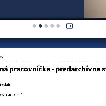
pause_presentation
áva
á pracovníčka - predarchívna s
 údaje
lová adresa
*