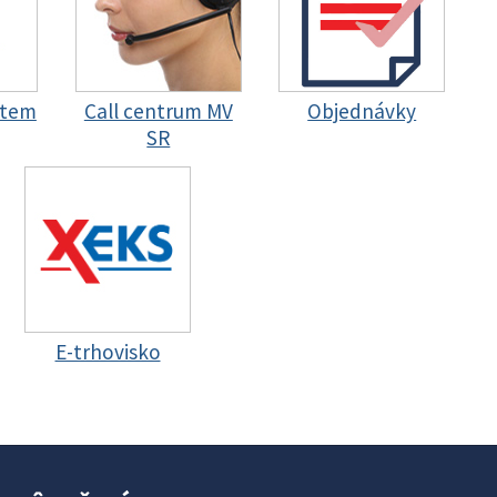
stem
Call centrum MV
Objednávky
SR
E-trhovisko