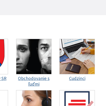
y SR
Obchodovanie s
Cudzinci
ľuďmi