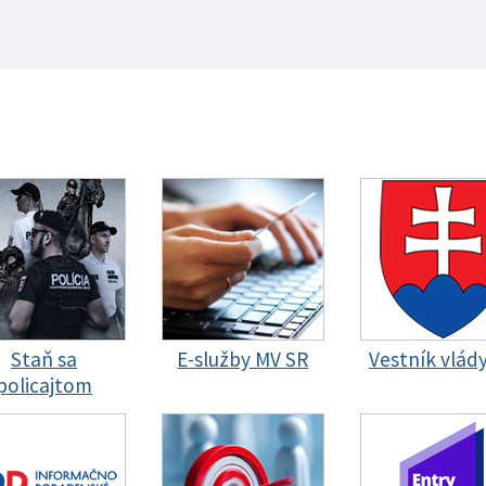
Staň sa
E-služby MV SR
Vestník vlád
policajtom