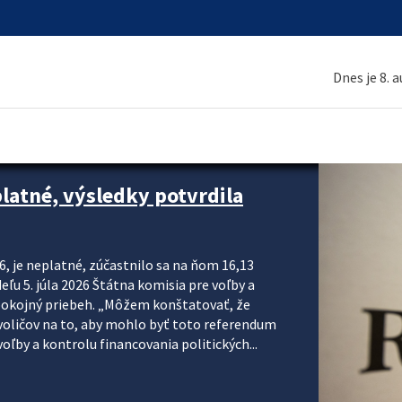
Dnes je 8. 
platné, výsledky potvrdila
6, je neplatné, zúčastnilo sa na ňom 16,13
eľu 5. júla 2026 Štátna komisia pre voľby a
pokojný priebeh. „Môžem konštatovať, že
voličov na to, aby mohlo byť toto referendum
ľby a kontrolu financovania politických...