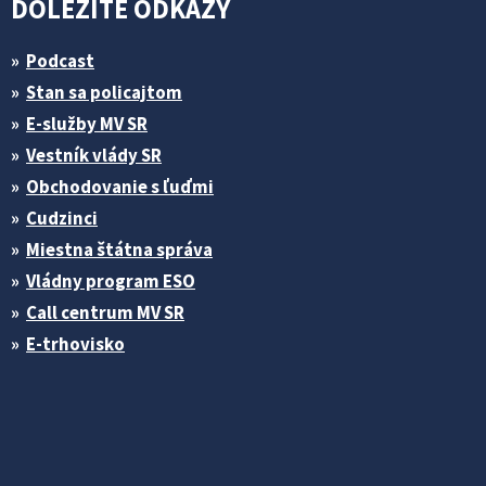
DÔLEŽITÉ ODKAZY
Podcast
Stan sa policajtom
E-služby MV SR
Vestník vlády SR
Obchodovanie s ľuďmi
Cudzinci
Miestna štátna správa
Vládny program ESO
Call centrum MV SR
E-trhovisko