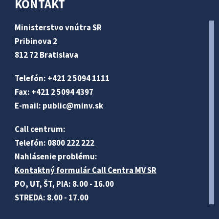
KONTAKT
Ministerstvo vnútra SR
Pribinova 2
812 72 Bratislava
Telefón: +421 2 5094 1111
Fax: +421 2 5094 4397
E-mail:
public@minv
.sk
Call centrum:
Telefón: 0800 222 222
Nahlásenie problému:
Kontaktný formulár Call Centra MV SR
PO, UT, ŠT, PIA: 8.00 - 16.00
STREDA: 8.00 - 17.00