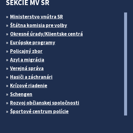
SEKCIE MV SR
Ministerstvo vnútra SR
Štátna komisia pre volby
Okresné úrady/Klientske centrá
Európske programy
Policajný zbor
Azyl a migrácia
Verejná správa
Hasiči a záchranári
Krízové riadenie
Schengen
Rozvoj občianskej spoločnosti
Športové centrum polície