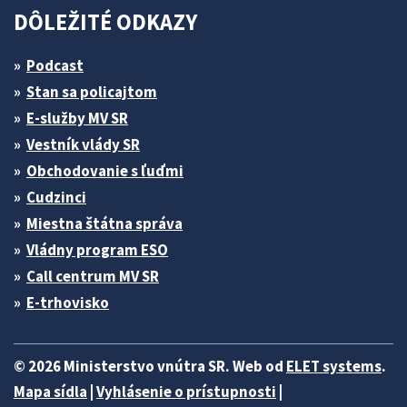
DÔLEŽITÉ ODKAZY
Podcast
Stan sa policajtom
E-služby MV SR
Vestník vlády SR
Obchodovanie s ľuďmi
Cudzinci
Miestna štátna správa
Vládny program ESO
Call centrum MV SR
E-trhovisko
© 2026 Ministerstvo vnútra SR. Web od
ELET systems
.
Mapa sídla
|
Vyhlásenie o prístupnosti
|