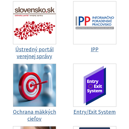
Ústredný portál
IPP
verejnej správy
Ochrana mäkkých
Entry/Exit System
cieľov