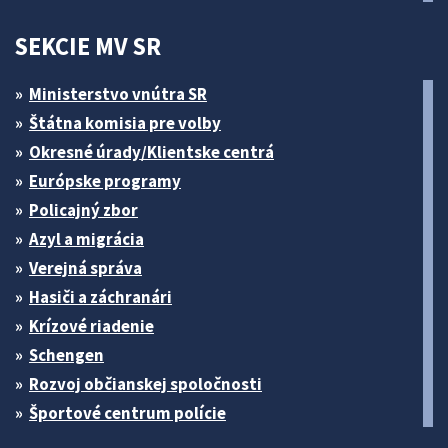
SEKCIE MV SR
Ministerstvo vnútra SR
Štátna komisia pre volby
Okresné úrady/Klientske centrá
Európske programy
Policajný zbor
Azyl a migrácia
Verejná správa
Hasiči a záchranári
Krízové riadenie
Schengen
Rozvoj občianskej spoločnosti
Športové centrum polície