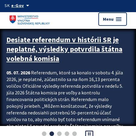
Preskocit na hlavný obsah
arrow_drop_down
SK
e-Gov
menu
Menu
Zastavit automatický posun upútavok
Desiate referendum v histórii SR je
neplatné, výsledky potvrdila štátna
volebná komisia
05. 07. 2026
Referendum, ktoré sa konalo v sobotu 4. júla
2026, je neplatné, zúčastnilo sa na ňom 16,13 percenta
voličov. Oficiálne výsledky referenda potvrdila v nedeľu 5.
júla 2026 Štátna komisia pre voľby a kontrolu
financovania politických strán. Referendum malo
pokojný priebeh. „Môžem konštatovať, že výsledky
referenda nedosiahli potrebnú 50-percentnú účasť
voličov na to, aby mohlo byť toto referendum vnímané
ako platné,“ povedal predseda Štátnej komisie pre voľby
pause_presentation
a kontrolu financovania politických...