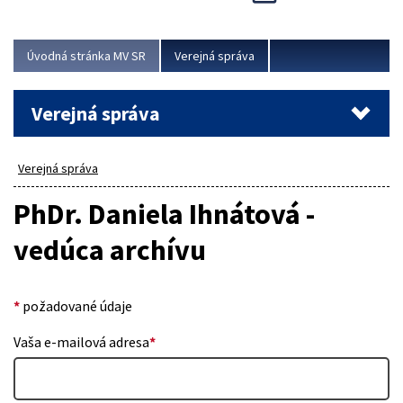
Viac
Úvodná stránka MV SR
Verejná správa
Verejná správa
Verejná správa
PhDr. Daniela Ihnátová -
vedúca archívu
*
požadované údaje
Vaša e-mailová adresa
*