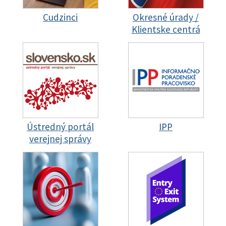
Cudzinci
Okresné úrady /
Klientske centrá
Ústredný portál
IPP
verejnej správy