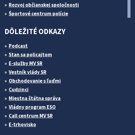
Rozvoj občianskej spoločnosti
Športové centrum polície
DÔLEŽITÉ ODKAZY
Podcast
Stan sa policajtom
E-služby MV SR
Vestník vlády SR
Obchodovanie s ľuďmi
Cudzinci
Miestna štátna správa
Vládny program ESO
Call centrum MV SR
E-trhovisko