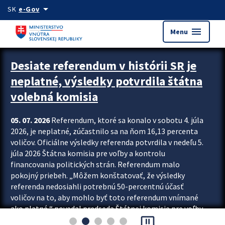
Preskocit na hlavný obsah
arrow_drop_down
SK
e-Gov
menu
Menu
Zastavit automatický posun upútavok
Desiate referendum v histórii SR je
neplatné, výsledky potvrdila štátna
volebná komisia
05. 07. 2026
Referendum, ktoré sa konalo v sobotu 4. júla
2026, je neplatné, zúčastnilo sa na ňom 16,13 percenta
voličov. Oficiálne výsledky referenda potvrdila v nedeľu 5.
júla 2026 Štátna komisia pre voľby a kontrolu
financovania politických strán. Referendum malo
pokojný priebeh. „Môžem konštatovať, že výsledky
referenda nedosiahli potrebnú 50-percentnú účasť
voličov na to, aby mohlo byť toto referendum vnímané
ako platné,“ povedal predseda Štátnej komisie pre voľby
pause_presentation
a kontrolu financovania politických...