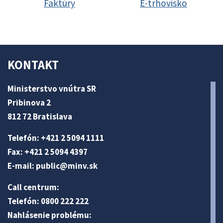
Faktúry
E-trhovisko
KONTAKT
Ministerstvo vnútra SR
Pribinova 2
812 72 Bratislava
Telefón: +421 2 5094 1111
Fax: +421 2 5094 4397
E-mail:
public@minv
.sk
Call centrum:
Telefón: 0800 222 222
Nahlásenie problému: