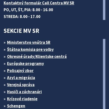
Kontaktný formulár Call Centra MV SR
PO, UT, ŠT, PIA: 8.00 - 16.00
STREDA: 8.00 - 17.00
SEKCIE MV SR
Ministerstvo vnútra SR
Štátna komisia pre volby
Okresné úrady/Klientske centrá
Európske programy
Policajný zbor
Azyl a migrácia
Verejná správa
Hasiči a záchranári
Krízové riadenie
Schengen