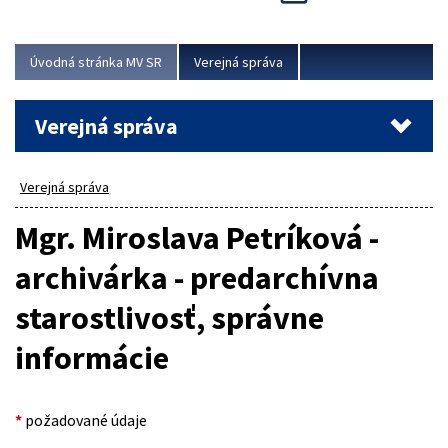
Viac
Úvodná stránka MV SR
Verejná správa
Verejná správa
Verejná správa
Mgr. Miroslava Petríková -
archivárka - predarchívna
starostlivosť, správne
informácie
*
požadované údaje