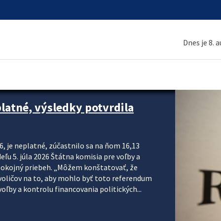
Dnes je 8. 
platné, výsledky potvrdila
6, je neplatné, zúčastnilo sa na ňom 16,13
eľu 5. júla 2026 Štátna komisia pre voľby a
pokojný priebeh. „Môžem konštatovať, že
voličov na to, aby mohlo byť toto referendum
ľby a kontrolu financovania politických...