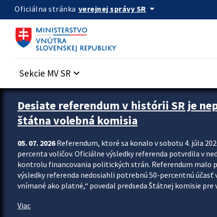
Preskocit na hlavný obsah
arrow_drop_down
verejnej správy SR
Oficiálna stránka
Sekcie MV SR
keyboard_arrow_down
Zastavit automatický posun upútavok
Desiate referendum v histórii SR je ne
štátna volebná komisia
05. 07. 2026
Referendum, ktoré sa konalo v sobotu 4. júla 202
percenta voličov. Oficiálne výsledky referenda potvrdila v ned
kontrolu financovania politických strán. Referendum malo 
výsledky referenda nedosiahli potrebnú 50-percentnú účasť 
vnímané ako platné,“ povedal predseda Štátnej komisie pre vo
Viac