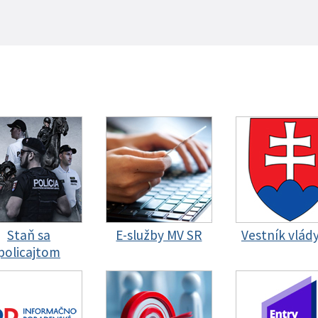
Staň sa
E-služby MV SR
Vestník vlád
policajtom