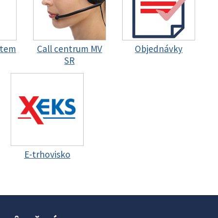
stem
Call centrum MV
Objednávky
SR
E-trhovisko