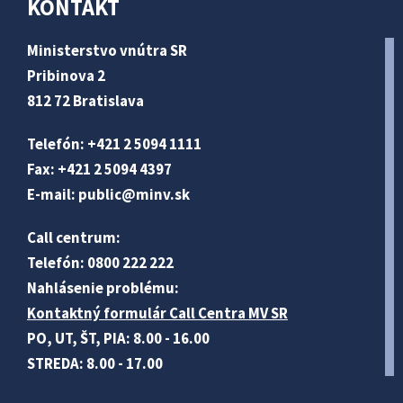
KONTAKT
Ministerstvo vnútra SR
Pribinova 2
812 72 Bratislava
Telefón: +421 2 5094 1111
Fax: +421 2 5094 4397
E-mail:
public@minv
.sk
Call centrum:
Telefón: 0800 222 222
Nahlásenie problému:
Kontaktný formulár Call Centra MV SR
PO, UT, ŠT, PIA: 8.00 - 16.00
STREDA: 8.00 - 17.00