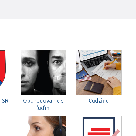
y SR
Obchodovanie s
Cudzinci
ľuďmi