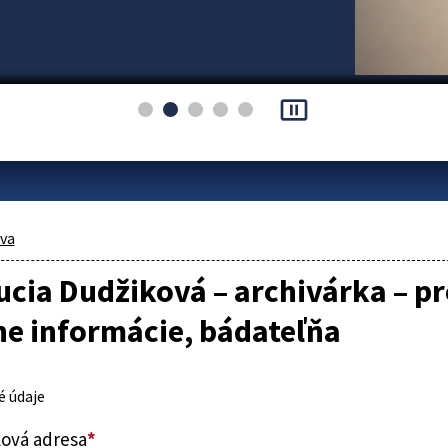
pause_presentation
áva
ucia Dudžiková – archivárka – pr
e informácie, bádateľňa
 údaje
lová adresa
*