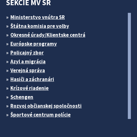
SEKCIE MV SR
Ministerstvo vnútra SR
Štátna komisia pre volby
Okresné úrady/Klientske centrá
Európske programy
Policajný zbor
Azyl a migrácia
Verejná správa
Hasiči a záchranári
Krízové riadenie
Schengen
Rozvoj občianskej spoločnosti
Športové centrum polície