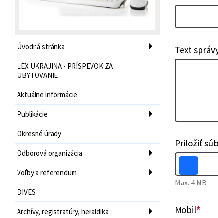
Úvodná stránka
Text správ
LEX UKRAJINA - PRÍSPEVOK ZA
UBYTOVANIE
Aktuálne informácie
Publikácie
Okresné úrady
Priložiť sú
Odborová organizácia
Voľby a referendum
Max. 4 MB
DIVES
Mobil
*
Archívy, registratúry, heraldika