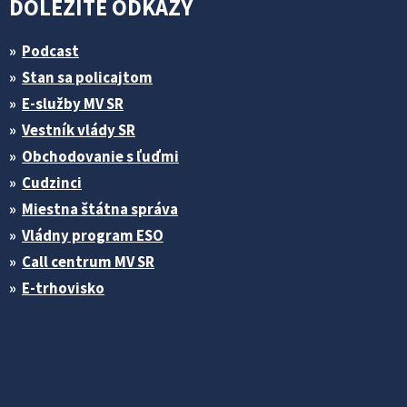
DÔLEŽITÉ ODKAZY
Podcast
Stan sa policajtom
E-služby MV SR
Vestník vlády SR
Obchodovanie s ľuďmi
Cudzinci
Miestna štátna správa
Vládny program ESO
Call centrum MV SR
E-trhovisko