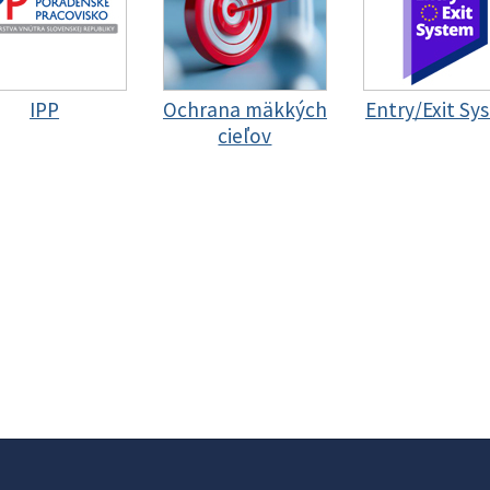
IPP
Ochrana mäkkých
Entry/Exit Sy
cieľov