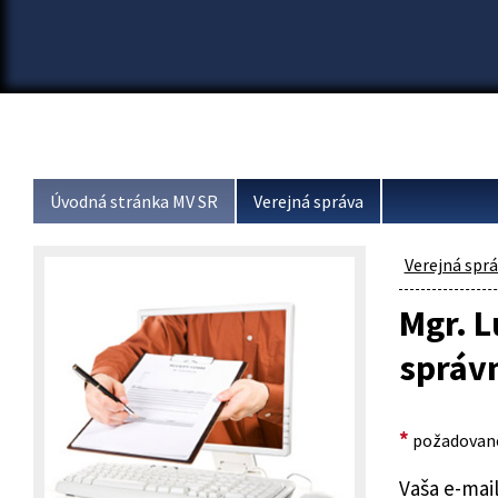
Úvodná stránka MV SR
Verejná správa
Verejná spr
Mgr. L
správn
*
požadované
Vaša e-mai