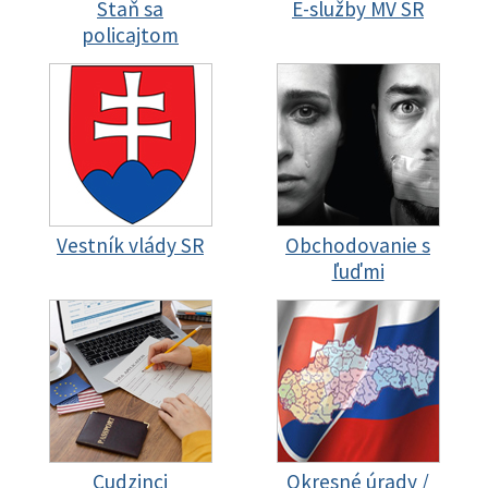
Staň sa
E-služby MV SR
policajtom
Vestník vlády SR
Obchodovanie s
ľuďmi
Cudzinci
Okresné úrady /