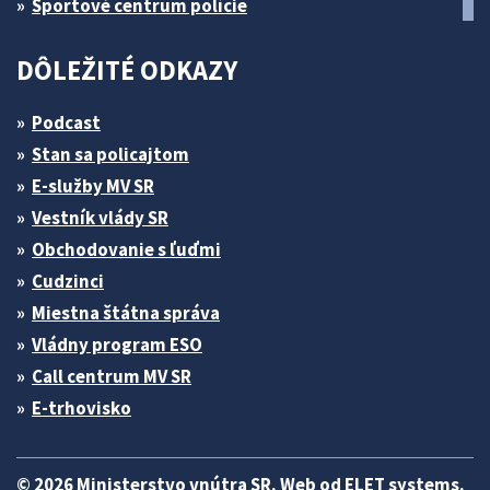
Športové centrum polície
DÔLEŽITÉ ODKAZY
Podcast
Stan sa policajtom
E-služby MV SR
Vestník vlády SR
Obchodovanie s ľuďmi
Cudzinci
Miestna štátna správa
Vládny program ESO
Call centrum MV SR
E-trhovisko
© 2026 Ministerstvo vnútra SR. Web od
ELET systems
.