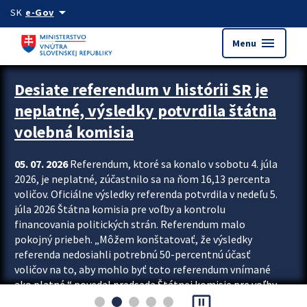
Preskocit na hlavný obsah
arrow_drop_down
SK
e-Gov
menu
Menu
Zastavit automatický posun upútavok
Desiate referendum v histórii SR je
neplatné, výsledky potvrdila štátna
volebná komisia
05. 07. 2026
Referendum, ktoré sa konalo v sobotu 4. júla
2026, je neplatné, zúčastnilo sa na ňom 16,13 percenta
voličov. Oficiálne výsledky referenda potvrdila v nedeľu 5.
júla 2026 Štátna komisia pre voľby a kontrolu
financovania politických strán. Referendum malo
pokojný priebeh. „Môžem konštatovať, že výsledky
referenda nedosiahli potrebnú 50-percentnú účasť
voličov na to, aby mohlo byť toto referendum vnímané
ako platné,“ povedal predseda Štátnej komisie pre voľby
pause_presentation
a kontrolu financovania politických...