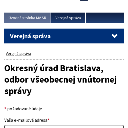
Viac
Úvodná stránka MV SR
Verejná správa
Verejná správa
Verejná správa
Okresný úrad Bratislava,
odbor všeobecnej vnútornej
správy
*
požadované údaje
Vaša e-mailová adresa
*