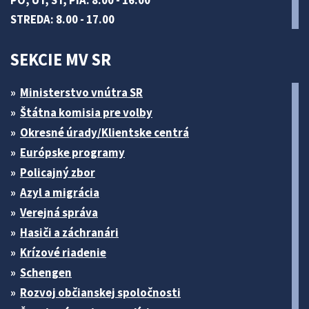
PO, UT, ŠT, PIA: 8.00 - 16.00
STREDA: 8.00 - 17.00
SEKCIE MV SR
Ministerstvo vnútra SR
Štátna komisia pre volby
Okresné úrady/Klientske centrá
Európske programy
Policajný zbor
Azyl a migrácia
Verejná správa
Hasiči a záchranári
Krízové riadenie
Schengen
Rozvoj občianskej spoločnosti