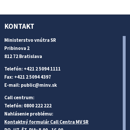
KONTAKT
Ministerstvo vnútra SR
Pribinova 2
812 72 Bratislava
Telefón: +421 2 5094 1111
Fax: +421 2 5094 4397
E-mail:
public@minv
.sk
Call centrum:
Telefón: 0800 222 222
Nahlásenie problému:
Kontaktný formulár Call Centra MV SR