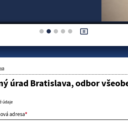
pause_presentation
áva
ý úrad Bratislava, odbor všeob
 údaje
lová adresa
*