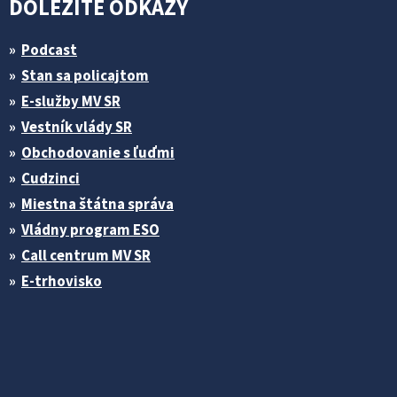
DÔLEŽITÉ ODKAZY
Podcast
Stan sa policajtom
E-služby MV SR
Vestník vlády SR
Obchodovanie s ľuďmi
Cudzinci
Miestna štátna správa
Vládny program ESO
Call centrum MV SR
E-trhovisko