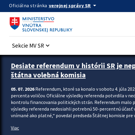
Preskocit na hlavný obsah
arrow_drop_down
verejnej správy SR
Oficiálna stránka
Sekcie MV SR
keyboard_arrow_down
Zastavit automatický posun upútavok
Desiate referendum v histórii SR je ne
štátna volebná komisia
05. 07. 2026
Referendum, ktoré sa konalo v sobotu 4. júla 202
percenta voličov. Oficiálne výsledky referenda potvrdila v ned
kontrolu financovania politických strán. Referendum malo 
výsledky referenda nedosiahli potrebnú 50-percentnú účasť 
vnímané ako platné,“ povedal predseda Štátnej komisie pre vo
Viac