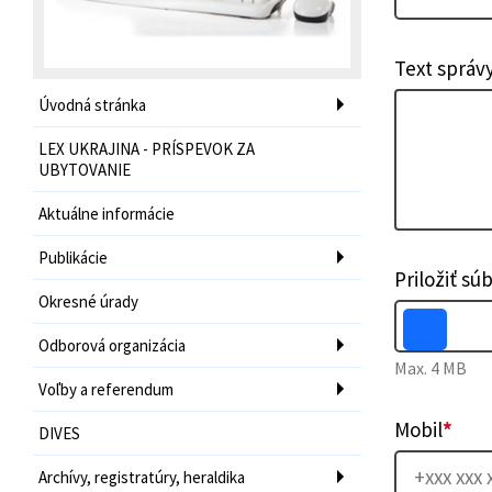
Text správ
Úvodná stránka
LEX UKRAJINA - PRÍSPEVOK ZA
UBYTOVANIE
Aktuálne informácie
Publikácie
Priložiť sú
Okresné úrady
Odborová organizácia
Max. 4 MB
Voľby a referendum
Mobil
*
DIVES
Archívy, registratúry, heraldika