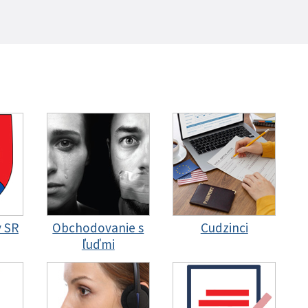
y SR
Obchodovanie s
Cudzinci
ľuďmi