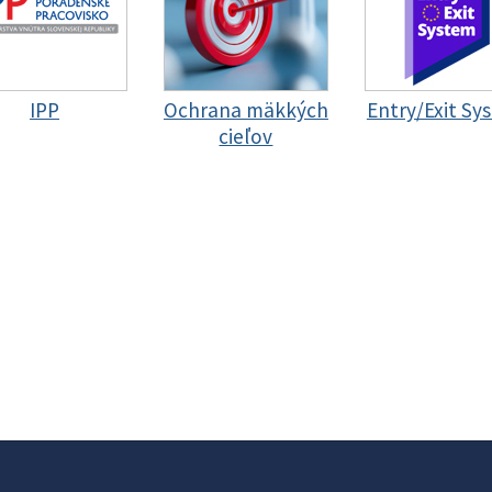
IPP
Ochrana mäkkých
Entry/Exit Sy
cieľov