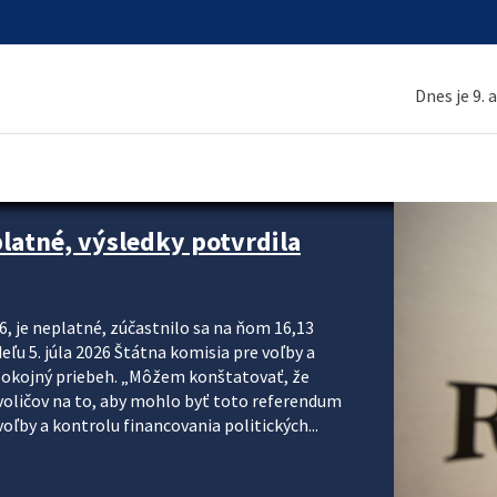
Dnes je 9. 
platné, výsledky potvrdila
6, je neplatné, zúčastnilo sa na ňom 16,13
eľu 5. júla 2026 Štátna komisia pre voľby a
pokojný priebeh. „Môžem konštatovať, že
voličov na to, aby mohlo byť toto referendum
ľby a kontrolu financovania politických...