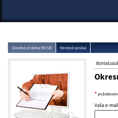
Úvodná stránka MV SR
Verejná správa
Verejná spr
Okresn
*
požadované
Vaša e-mai