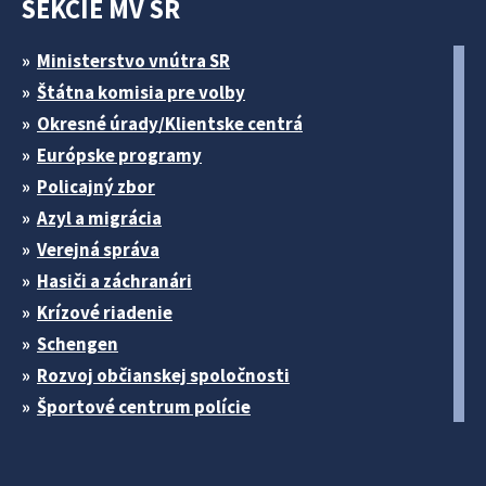
SEKCIE MV SR
Ministerstvo vnútra SR
Štátna komisia pre volby
Okresné úrady/Klientske centrá
Európske programy
Policajný zbor
Azyl a migrácia
Verejná správa
Hasiči a záchranári
Krízové riadenie
Schengen
Rozvoj občianskej spoločnosti
Športové centrum polície