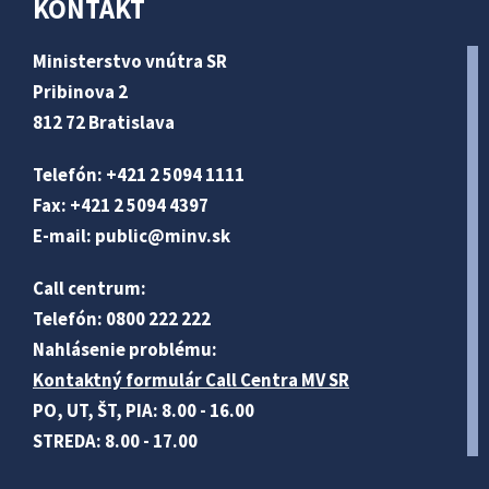
KONTAKT
Ministerstvo vnútra SR
Pribinova 2
812 72 Bratislava
Telefón: +421 2 5094 1111
Fax: +421 2 5094 4397
E-mail:
public@minv
.sk
Call centrum:
Telefón: 0800 222 222
Nahlásenie problému:
Kontaktný formulár Call Centra MV SR
PO, UT, ŠT, PIA: 8.00 - 16.00
STREDA: 8.00 - 17.00