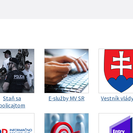
Staň sa
E-služby MV SR
Vestník vlád
policajtom