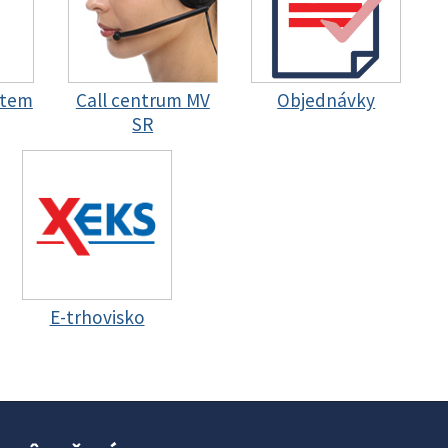
stem
Call centrum MV
Objednávky
SR
E-trhovisko