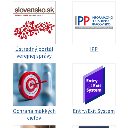
Ústredný portál
IPP
verejnej správy
Ochrana mäkkých
Entry/Exit System
cieľov