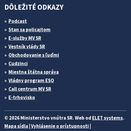
DÔLEŽITÉ ODKAZY
Podcast
Stan sa policajtom
E-služby MV SR
Vestník vlády SR
Obchodovanie s ľuďmi
Cudzinci
Miestna štátna správa
Vládny program ESO
Call centrum MV SR
E-trhovisko
© 2026 Ministerstvo vnútra SR. Web od
ELET systems
.
Mapa sídla
|
Vyhlásenie o prístupnosti
|