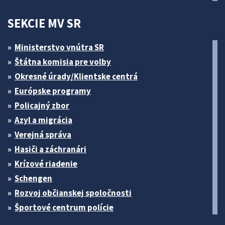
SEKCIE MV SR
Ministerstvo vnútra SR
Štátna komisia pre volby
Okresné úrady/Klientske centrá
Európske programy
Policajný zbor
Azyl a migrácia
Verejná správa
Hasiči a záchranári
Krízové riadenie
Schengen
Rozvoj občianskej spoločnosti
Športové centrum polície