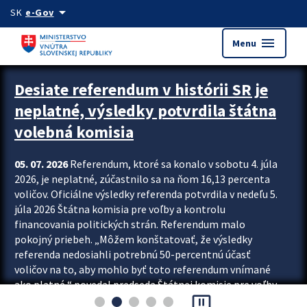
Preskocit na hlavný obsah
arrow_drop_down
SK
e-Gov
menu
Menu
Zastavit automatický posun upútavok
Desiate referendum v histórii SR je
neplatné, výsledky potvrdila štátna
volebná komisia
05. 07. 2026
Referendum, ktoré sa konalo v sobotu 4. júla
2026, je neplatné, zúčastnilo sa na ňom 16,13 percenta
voličov. Oficiálne výsledky referenda potvrdila v nedeľu 5.
júla 2026 Štátna komisia pre voľby a kontrolu
financovania politických strán. Referendum malo
pokojný priebeh. „Môžem konštatovať, že výsledky
referenda nedosiahli potrebnú 50-percentnú účasť
voličov na to, aby mohlo byť toto referendum vnímané
ako platné,“ povedal predseda Štátnej komisie pre voľby
pause_presentation
a kontrolu financovania politických...