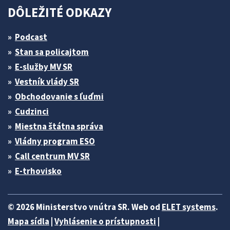
DÔLEŽITÉ ODKAZY
Podcast
Stan sa policajtom
E-služby MV SR
Vestník vlády SR
Obchodovanie s ľuďmi
Cudzinci
Miestna štátna správa
Vládny program ESO
Call centrum MV SR
E-trhovisko
© 2026 Ministerstvo vnútra SR. Web od
ELET systems
.
Mapa sídla
|
Vyhlásenie o prístupnosti
|