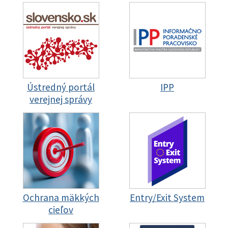
Ústredný portál
IPP
verejnej správy
Ochrana mäkkých
Entry/Exit System
cieľov