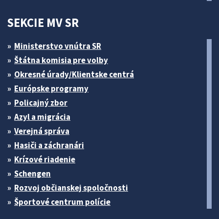
SEKCIE MV SR
Ministerstvo vnútra SR
Štátna komisia pre volby
Okresné úrady/Klientske centrá
Európske programy
Policajný zbor
Azyl a migrácia
Verejná správa
Hasiči a záchranári
Krízové riadenie
Schengen
Rozvoj občianskej spoločnosti
Športové centrum polície