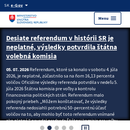
Preskocit na hlavný obsah
arrow_drop_down
SK
e-Gov
menu
Menu
Zastavit automatický posun upútavok
Desiate referendum v histórii SR je
neplatné, výsledky potvrdila štátna
volebná komisia
05. 07. 2026
Referendum, ktoré sa konalo v sobotu 4. júla
2026, je neplatné, zúčastnilo sa na ňom 16,13 percenta
voličov. Oficiálne výsledky referenda potvrdila v nedeľu 5.
júla 2026 Štátna komisia pre voľby a kontrolu
financovania politických strán. Referendum malo
pokojný priebeh. „Môžem konštatovať, že výsledky
referenda nedosiahli potrebnú 50-percentnú účasť
voličov na to, aby mohlo byť toto referendum vnímané
ako platné,“ povedal predseda Štátnej komisie pre voľby
pause_presentation
a kontrolu financovania politických...