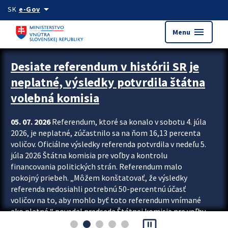
Preskocit na hlavný obsah
arrow_drop_down
SK
e-Gov
menu
Menu
Zastavit automatický posun upútavok
Desiate referendum v histórii SR je
neplatné, výsledky potvrdila štátna
volebná komisia
05. 07. 2026
Referendum, ktoré sa konalo v sobotu 4. júla
2026, je neplatné, zúčastnilo sa na ňom 16,13 percenta
voličov. Oficiálne výsledky referenda potvrdila v nedeľu 5.
júla 2026 Štátna komisia pre voľby a kontrolu
financovania politických strán. Referendum malo
pokojný priebeh. „Môžem konštatovať, že výsledky
referenda nedosiahli potrebnú 50-percentnú účasť
voličov na to, aby mohlo byť toto referendum vnímané
ako platné,“ povedal predseda Štátnej komisie pre voľby
pause_presentation
a kontrolu financovania politických...