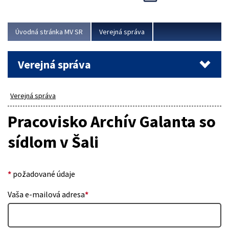
Viac
Úvodná stránka MV SR
Verejná správa
Verejná správa
Verejná správa
Pracovisko Archív Galanta so
sídlom v Šali
*
požadované údaje
Vaša e-mailová adresa
*