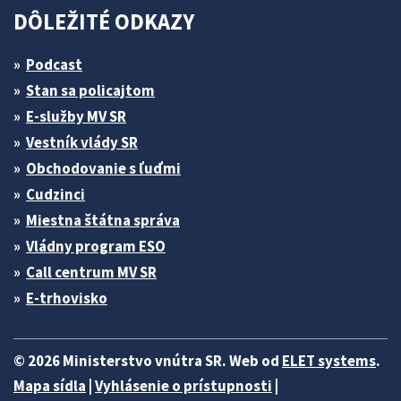
DÔLEŽITÉ ODKAZY
Podcast
Stan sa policajtom
E-služby MV SR
Vestník vlády SR
Obchodovanie s ľuďmi
Cudzinci
Miestna štátna správa
Vládny program ESO
Call centrum MV SR
E-trhovisko
© 2026 Ministerstvo vnútra SR. Web od
ELET systems
.
Mapa sídla
|
Vyhlásenie o prístupnosti
|