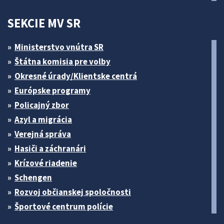
SEKCIE MV SR
Ministerstvo vnútra SR
Štátna komisia pre volby
Okresné úrady/Klientske centrá
Európske programy
Policajný zbor
Azyl a migrácia
Verejná správa
Hasiči a záchranári
Krízové riadenie
Schengen
Rozvoj občianskej spoločnosti
Športové centrum polície