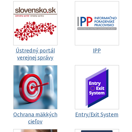
Ústredný portál
IPP
verejnej správy
Ochrana mäkkých
Entry/Exit System
cieľov